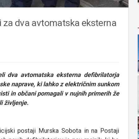
ši za dva avtomatska eksterna
eli
dva avtomatska eksterna defibrilatorja
ske naprave, ki lahko z električnim sunkom
sti in občani pomagali v nujnih primerih že
 življenje.
icijski postaji Murska Sobota in na Postaji