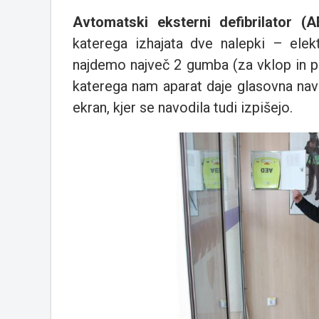
Avtomatski eksterni defibrilator (A
katerega izhajata dve nalepki – elek
najdemo največ 2 gumba (za vklop in p
katerega nam aparat daje glasovna navo
ekran, kjer se navodila tudi izpišejo.