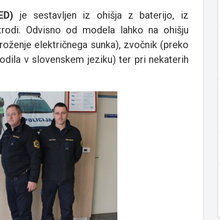
ED)
je sestavljen iz ohišja z baterijo, iz
trodi. Odvisno od modela lahko na ohišju
roženje električnega sunka), zvočnik (preko
dila v slovenskem jeziku) ter pri nekaterih