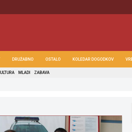
T
DRUŽABNO
OSTALO
KOLEDAR DOGODKOV
VR
ULTURA
MLADI
ZABAVA