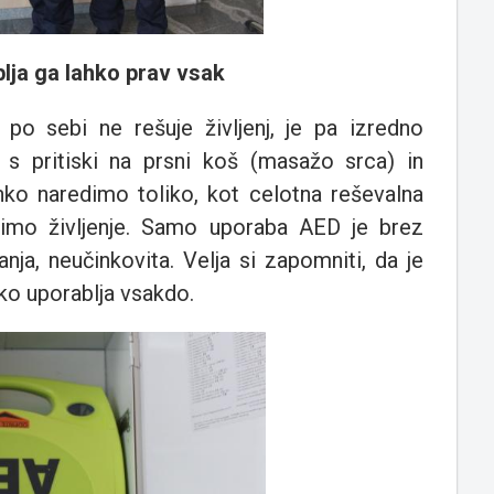
lja ga lahko prav vsak
o sebi ne rešuje življenj, je pa izredno
 s pritiski na prsni koš (masažo srca) in
o naredimo toliko, kot celotna reševalna
šimo življenje. Samo uporaba AED je brez
ja, neučinkovita. Velja si zapomniti, da je
ko uporablja vsakdo.