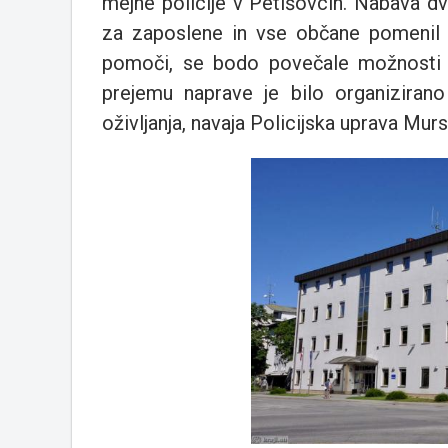
mejne policije v Petišovcih. Nabava dve
za zaposlene in vse občane pomenil v
pomoči, se bodo povečale možnosti p
prejemu naprave je bilo organizirano
oživljanja, navaja Policijska uprava Mur