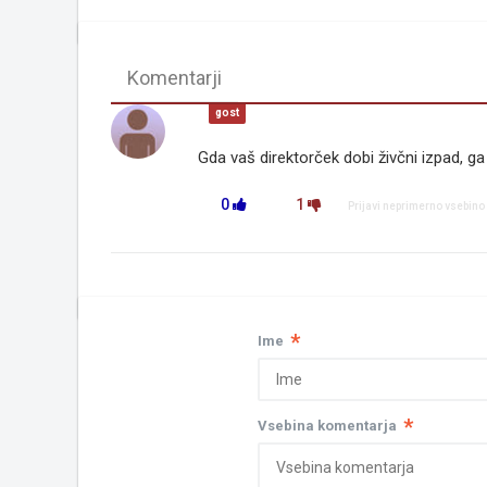
Komentarji
gost
Gda vaš direktorček dobi živčni izpad, g
0
1
Prijavi neprimerno vsebino
*
Ime
*
Vsebina komentarja