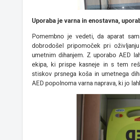
Uporaba je varna in enostavna, uporab
Pomembno je vedeti, da aparat sam p
dobrodošel pripomoček pri oživljanju
umetnim dihanjem. Z uporabo AED lahk
ekipa, ki prispe kasneje in s tem re
stiskov prsnega koša in umetnega dihan
AED popolnoma varna naprava, ki jo lah