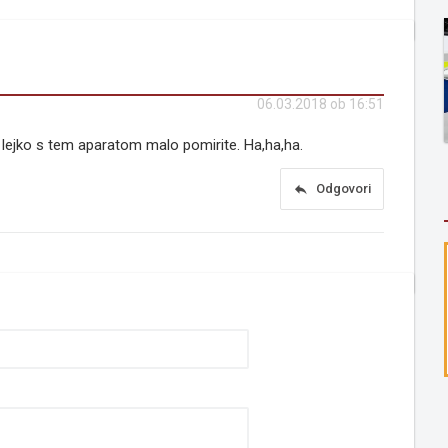
06.03.2018 ob 16:51
a lejko s tem aparatom malo pomirite. Ha,ha,ha.
reply
Odgovori