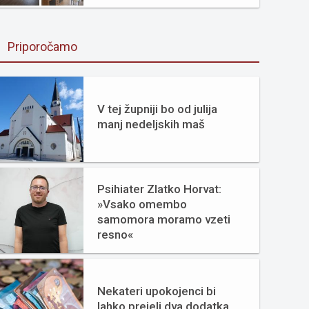
Priporočamo
V tej župniji bo od julija
manj nedeljskih maš
Psihiater Zlatko Horvat:
»Vsako omembo
samomora moramo vzeti
resno«
Nekateri upokojenci bi
lahko prejeli dva dodatka