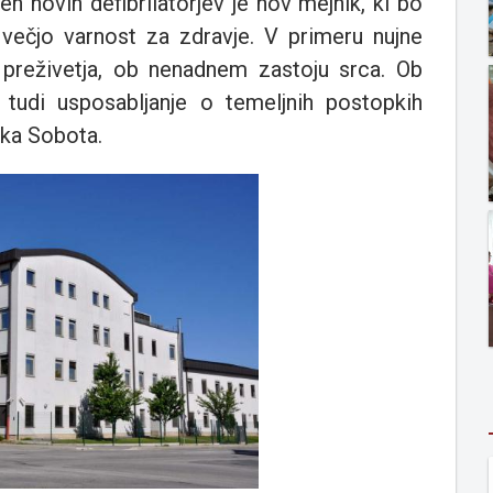
h novih defibrilatorjev je nov mejnik, ki bo
ečjo varnost za zdravje. V primeru nujne
reživetja, ob nenadnem zastoju srca. Ob
 tudi usposabljanje o temeljnih postopkih
ska Sobota.