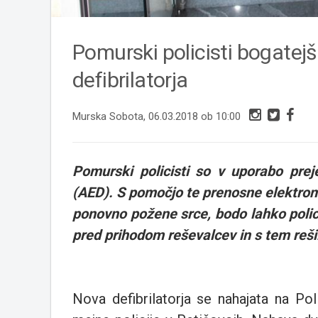
Pomurski policisti bogatej
defibrilatorja
Murska Sobota, 06.03.2018 ob 10:00
Pomurski policisti so v uporabo
prej
(AED). S pomočjo te prenosne elektron
ponovno požene srce, bodo lahko polici
pred prihodom reševalcev in s tem rešili
Nova defibrilatorja se nahajata na Pol