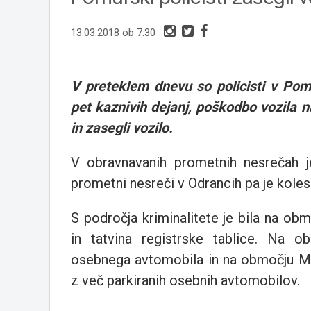
13.03.2018 ob 7:30
V preteklem dnevu so policisti v Pom
pet kaznivih dejanj, poškodbo vozila n
in zasegli vozilo.
V obravnavanih prometnih nesrečah je
prometni nesreči v Odrancih pa je koles
S področja kriminalitete je bila na ob
in tatvina registrske tablice. Na o
osebnega avtomobila in na območju Mu
z več parkiranih osebnih avtomobilov.