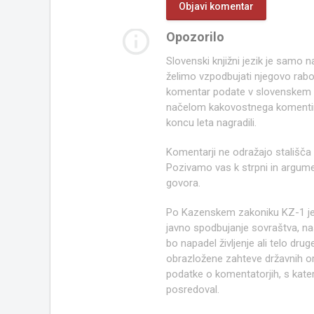
info_outline
Opozorilo
Slovenski knjižni jezik je samo
želimo vzpodbujati njegovo rab
komentar podate v slovenskem kn
načelom kakovostnega komentir
koncu leta nagradili.
Komentarji ne odražajo stališča
Pozivamo vas k strpni in argume
govora.
Po Kazenskem zakoniku KZ-1 j
javno spodbujanje sovraštva, nasi
bo napadel življenje ali telo d
obrazložene zahteve državnih org
podatke o komentatorjih, s kate
posredoval.