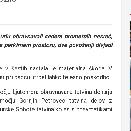
urju obravnavali sedem prometnih nesreč,
a parkirnem prostoru, dve povoženji divjadi
 v šestih nastala le materialna škoda. V
ar pri padcu utrpel lahko telesno poškodbo.
močju Ljutomera obravnavana tatvina denarja
bmočju Gornjih Petrovec tatvina delov z
rske Sobote tatvina koles s pnevmatikami