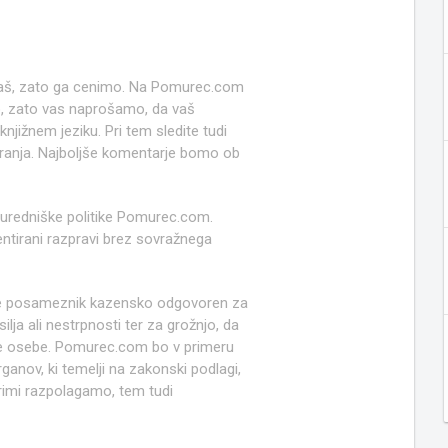
 naš, zato ga cenimo. Na Pomurec.com
o, zato vas naprošamo, da vaš
jižnem jeziku. Pri tem sledite tudi
anja. Najboljše komentarje bomo ob
 uredniške politike Pomurec.com.
ntirani razpravi brez sovražnega
e posameznik kazensko odgovoren za
lja ali nestrpnosti ter za grožnjo, da
ruge osebe. Pomurec.com bo v primeru
anov, ki temelji na zakonski podlagi,
rimi razpolagamo, tem tudi