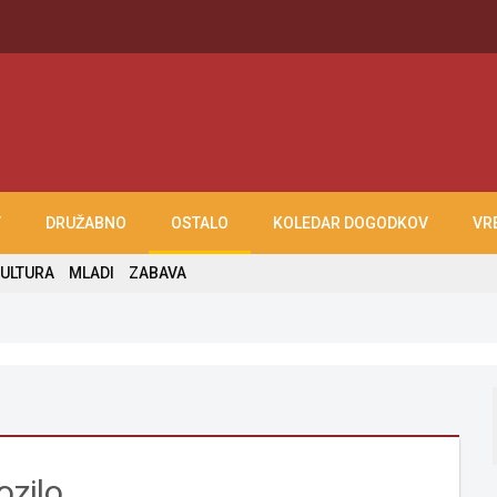
T
DRUŽABNO
OSTALO
KOLEDAR DOGODKOV
VR
ULTURA
MLADI
ZABAVA
ozilo