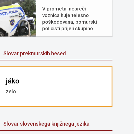
V prometni nesreči
voznica huje telesno
poškodovana, pomurski
policisti prijeli skupino
tujcev
Slovar prekmurskih besed
jáko
zelo
Slovar slovenskega knjižnega jezika