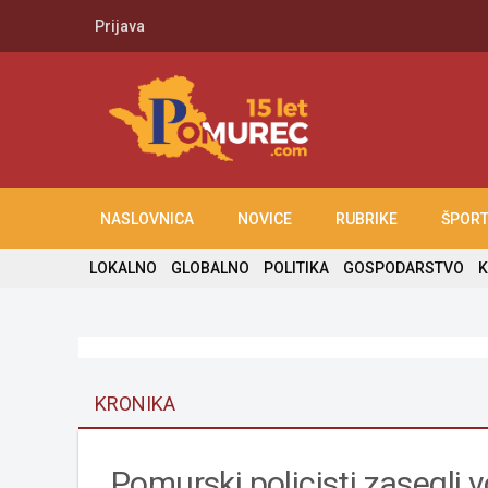
Prijava
NASLOVNICA
NOVICE
RUBRIKE
ŠPOR
LOKALNO
GLOBALNO
POLITIKA
GOSPODARSTVO
K
KRONIKA
Pomurski policisti zasegli v