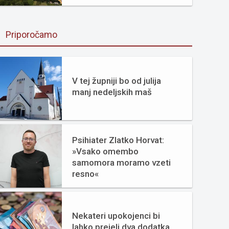
Priporočamo
V tej župniji bo od julija
manj nedeljskih maš
Psihiater Zlatko Horvat:
»Vsako omembo
samomora moramo vzeti
resno«
Nekateri upokojenci bi
lahko prejeli dva dodatka