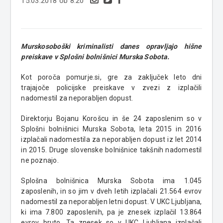
15.03.2018 ob 8:20
Murskosoboški kriminalisti danes opravljajo hišne
preiskave v Splošni bolnišnici Murska Sobota.
Kot poroča pomurje.si, gre za zaključek leto dni
trajajoče policijske preiskave v zvezi z izplačili
nadomestil za neporabljen dopust.
Direktorju Bojanu Korošcu in še 24 zaposlenim so v
Splošni bolnišnici Murska Sobota, leta 2015 in 2016
izplačali nadomestila za neporabljen dopust iz let 2014
in 2015. Druge slovenske bolnišnice takšnih nadomestil
ne poznajo.
Splošna bolnišnica Murska Sobota ima 1.045
zaposlenih, in so jim v dveh letih izplačali 21.564 evrov
nadomestil za neporabljen letni dopust. V UKC Ljubljana,
ki ima 7.800 zaposlenih, pa je znesek izplačil 13.864
evrov bruto. Ta znesek so v UKC Ljubljana izplačali