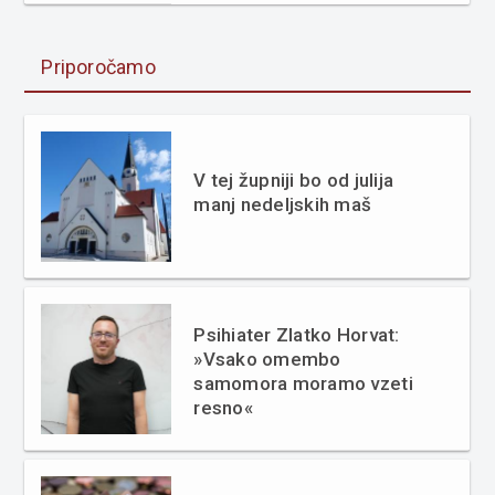
Priporočamo
V tej župniji bo od julija
manj nedeljskih maš
Psihiater Zlatko Horvat:
»Vsako omembo
samomora moramo vzeti
resno«