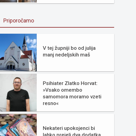
Priporočamo
V tej župniji bo od julija
manj nedeljskih maš
Psihiater Zlatko Horvat:
»Vsako omembo
samomora moramo vzeti
resno«
Nekateri upokojenci bi
lahko prejeli dva dodatka