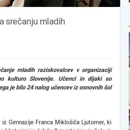
 na srečanju mladih
anje mladih raziskovalcev v organizaciji
 kulturo Slovenije. Učenci in dijaki so
tega je bilo 24 nalog učencev iz osnovnih šol
v iz Gimnazije Franca Miklošiča Ljutomer, ki