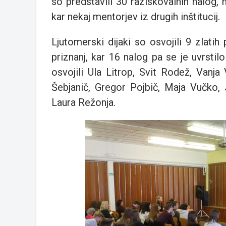
so predstavili 30 raziskovalnih nalog, 
kar nekaj mentorjev iz drugih inštitucij.
Ljutomerski dijaki so osvojili 9 zlatih 
priznanj, kar 16 nalog pa se je uvrsti
osvojili Ula Litrop, Svit Rodež, Vanj
Šebjanič, Gregor Pojbič, Maja Vučko,
Laura Režonja.