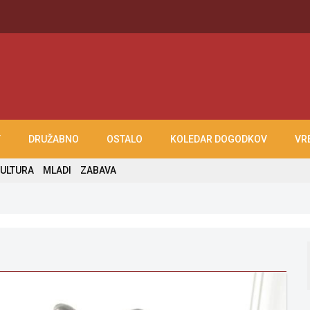
T
DRUŽABNO
OSTALO
KOLEDAR DOGODKOV
VR
ULTURA
MLADI
ZABAVA