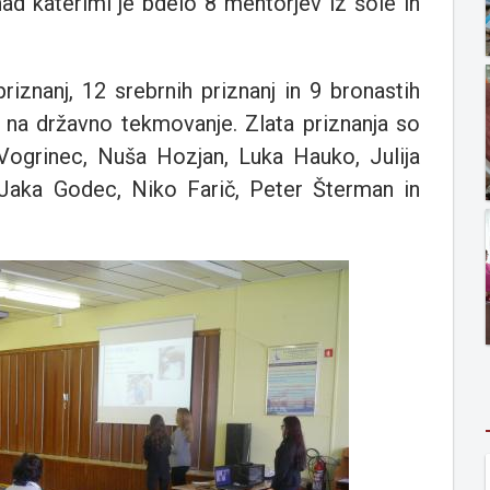
nad katerimi je bdelo 8 mentorjev iz šole in
priznanj, 12 srebrnih priznanj in 9 bronastih
lo na državno tekmovanje. Zlata priznanja so
a Vogrinec, Nuša Hozjan, Luka Hauko, Julija
 Jaka Godec, Niko Farič, Peter Šterman in