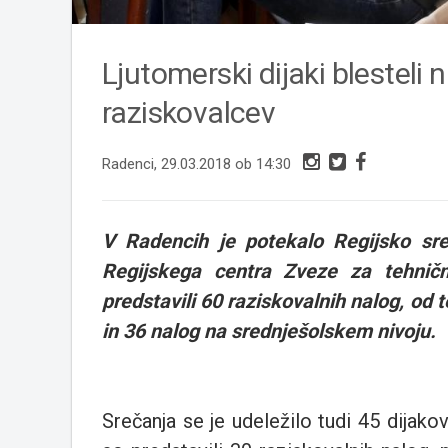
Ljutomerski dijaki blesteli
raziskovalcev
Radenci, 29.03.2018 ob 14:30
V Radencih je potekalo Regijsko sreč
Regijskega centra Zveze za tehnično
predstavili 60 raziskovalnih nalog, od 
in 36 nalog na srednješolskem nivoju.
Srečanja se je udeležilo tudi 45 dijako