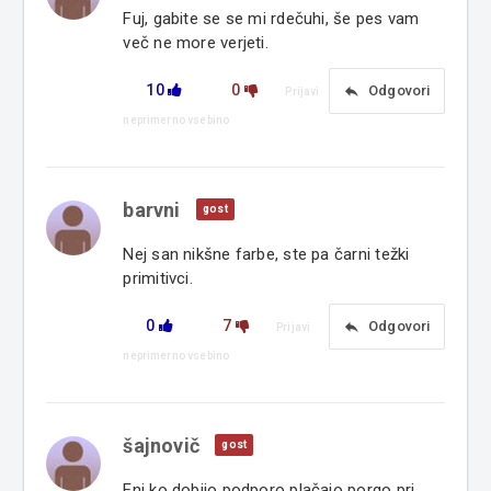
Fuj, gabite se se mi rdečuhi, še pes vam
več ne more verjeti.
10
0
reply
Odgovori
Prijavi
neprimerno vsebino
barvni
gost
Nej san nikšne farbe, ste pa čarni težki
primitivci.
0
7
reply
Odgovori
Prijavi
neprimerno vsebino
šajnovič
gost
Eni ko dobijo podporo plačajo porgo pri