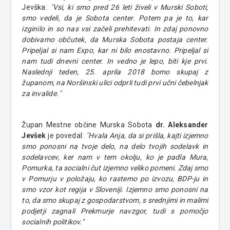
Jevška:
˝Vsi, ki smo pred 26 leti živeli v Murski Soboti,
smo vedeli, da je Sobota center. Potem pa je to, kar
izginilo in so nas vsi začeli prehitevati. In zdaj ponovno
dobivamo občutek, da Murska Sobota postaja center.
Pripeljal si nam Expo, kar ni bilo enostavno. Pripeljal si
nam tudi dnevni center. In vedno je lepo, biti kje prvi.
Naslednji teden, 25. aprila 2018 bomo skupaj z
županom, na Noršinski ulici odprli tudi prvi učni čebelnjak
za invalide.˝
Župan Mestne občine Murska Sobota
dr. Aleksander
Jevšek
je povedal:
˝Hvala Anja, da si prišla, kajti izjemno
smo ponosni na tvoje delo, na delo tvojih sodelavk in
sodelavcev, ker nam v tem okolju, ko je padla Mura,
Pomurka, ta socialni čut izjemno veliko pomeni. Zdaj smo
v Pomurju v položaju, ko rastemo po izvozu, BDP-ju in
smo vzor kot regija v Sloveniji. Izjemno smo ponosni na
to, da smo skupaj z gospodarstvom, s srednjimi in malimi
podjetji zagnali Prekmurje navzgor, tudi s pomočjo
socialnih politikov."