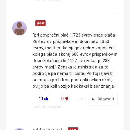
gost
"pri povprečni plači 1723 evrov espe plača
363 evrov prispevkov in dobi neto 1360
evrov, medtem ko njegov redno zaposleni
kolega plača skoraj 600 evrov prispevkov in
dobi izplačanih le 1127 evrov, kar je 233
evrov manj." Zenska je ministrica za to
podrocje pa nema tri ciste. Po toj izjavi bi
se mogla po hitron postopki nekan skriti,
ovi jo pa koli vozijo kak kaksi biser znanja.
11
0
reply
Odgovori
Prijavi
neprimerno vsebino