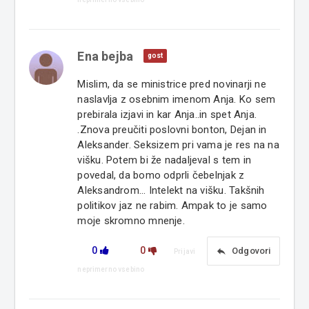
Ena bejba
gost
Mislim, da se ministrice pred novinarji ne
naslavlja z osebnim imenom Anja. Ko sem
prebirala izjavi in kar Anja..in spet Anja.
.Znova preučiti poslovni bonton, Dejan in
Aleksander. Seksizem pri vama je res na na
višku. Potem bi že nadaljeval s tem in
povedal, da bomo odprli čebelnjak z
Aleksandrom... Intelekt na višku. Takšnih
politikov jaz ne rabim. Ampak to je samo
moje skromno mnenje.
0
0
reply
Odgovori
Prijavi
neprimerno vsebino