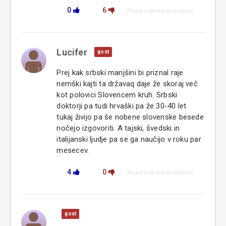
0
6
Prijavi neprimerno vsebino
Lucifer
gost
Prej kak srbski manjšini bi priznal raje
nemški kajti ta državaq daje že skoraj več
kot polovici Slovencem kruh. Srbski
doktorji pa tudi hrvaški pa že 30-40 let
tukaj živijo pa še nobene slovenske besede
nočejo izgovoriti. A tajski, švedski in
italijanski ljudje pa se ga naučijo v roku par
mesecev.
4
0
Prijavi neprimerno vsebino
gost