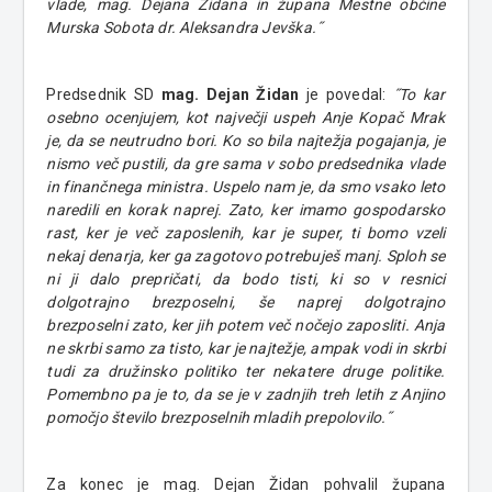
vlade, mag. Dejana Židana in župana Mestne občine
Murska Sobota dr. Aleksandra Jevška.˝
Predsednik SD
mag. Dejan Židan
je povedal:
˝To kar
osebno ocenjujem, kot največji uspeh Anje Kopač Mrak
je, da se neutrudno bori. Ko so bila najtežja pogajanja, je
nismo več pustili, da gre sama v sobo predsednika vlade
in finančnega ministra. Uspelo nam je, da smo vsako leto
naredili en korak naprej. Zato, ker imamo gospodarsko
rast, ker je več zaposlenih, kar je super, ti bomo vzeli
nekaj denarja, ker ga zagotovo potrebuješ manj. Sploh se
ni ji dalo prepričati, da bodo tisti, ki so v resnici
dolgotrajno brezposelni, še naprej dolgotrajno
brezposelni zato, ker jih potem več nočejo zaposliti. Anja
ne skrbi samo za tisto, kar je najtežje, ampak vodi in skrbi
tudi za družinsko politiko ter nekatere druge politike.
Pomembno pa je to, da se je v zadnjih treh letih z Anjino
pomočjo število brezposelnih mladih prepolovilo.˝
Za konec je mag. Dejan Židan pohvalil župana