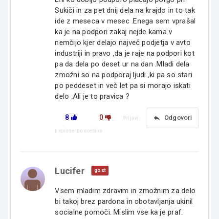
Sukiči in za pet dnij dela na krajdo in to tak
ide z meseca v mesec .Enega sem vprašal
ka je na podpori zakaj nejde kama v
nemčijo kjer delajo največ podjetja v avto
industriji in pravo ,da je raje na podpori kot
pa da dela po deset ur na dan .Mladi dela
zmožni so na podporaj ljudi ,ki pa so stari
po peddeset in več let pa si morajo iskati
delo .Ali je to pravica ?
8
0
reply
Odgovori
Prijavi
neprimerno vsebino
Lucifer
gost
Vsem mladim zdravim in zmožnim za delo
bi takoj brez pardona in obotavljanja ukinil
socialne pomoči. Mislim vse ka je praf.