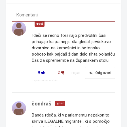
Komentarji
gost
rdeči se redno forsirajo predvolilni časi
prihajajo ka pa nej je šla gledat jevšekovo
drvarnico na kamešnici in betonsko
soboto kak pajdaš židan delo rihta polaniču
čas za spremembe na županskem stolu
9
2
reply
Odgovori
Prijavi
neprimerno vsebino
čondraš
gost
Banda rdeča, ki v parlamentu nezakonito
skriva ILEGALNE migrante , ki s pomočjo