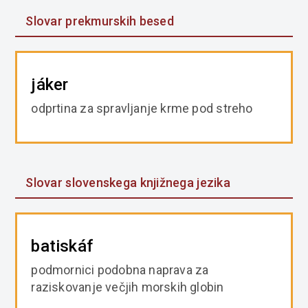
Slovar prekmurskih besed
jáker
odprtina za spravljanje krme pod streho
Slovar slovenskega knjižnega jezika
batiskáf
podmornici podobna naprava za
raziskovanje večjih morskih globin