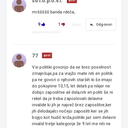
sd l.o.p.o.v.i.
gost
mrššššš banda rdeča,
9
1
reply
Odgovori
Prijavi
neprimerno vsebino
77
gost
Vsi politiki govorijo da se brez poselnost
zmajnšuje,pa za vrajžo mate niti en politik
pa ne govori o njihovih starših ki še imajo
do pokojnine 10,15, let delati pa nikjer ne
dobijo zaposlitve ali dela,niti en politi še ni
rekel da je treba zaposlovati delavne
invalide ki jih je največ brez zaposlitve,ker
jih delodajalci nočejo zaposliti ker se jih
bojijo kot hudič križa,politiki jaz sem delavni
invalid tretje kategorije že 9 let me niti ne