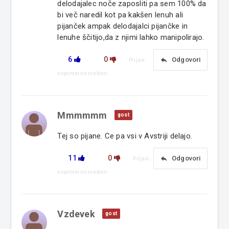
delodajalec noče zaposliti pa sem 100% da
bi več naredil kot pa kakšen lenuh ali
pijanček ampak delodajalci pijančke in
lenuhe ščitijo,da z njimi lahko manipolirajo.
6
0
reply
Odgovori
Prijavi
neprimerno vsebino
Mmmmmm
gost
Tej so pijane. Ce pa vsi v Avstriji delajo.
11
0
reply
Odgovori
Prijavi
neprimerno vsebino
Vzdevek
gost