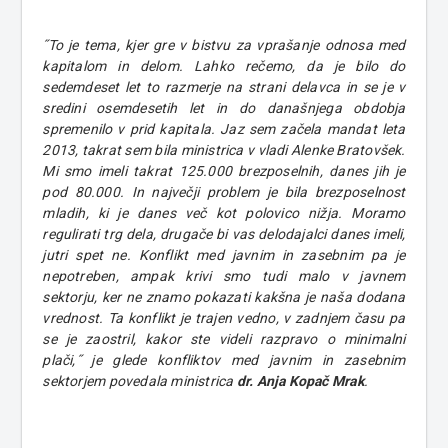
˝To je tema, kjer gre v bistvu za vprašanje odnosa med
kapitalom in delom. Lahko rečemo, da je bilo do
sedemdeset let to razmerje na strani delavca in se je v
sredini osemdesetih let in do današnjega obdobja
spremenilo v prid kapitala. Jaz sem začela mandat leta
2013, takrat sem bila ministrica v vladi Alenke Bratovšek.
Mi smo imeli takrat 125.000 brezposelnih, danes jih je
pod 80.000. In največji problem je bila brezposelnost
mladih, ki je danes več kot polovico nižja.
Moramo
regulirati trg dela, drugače bi vas delodajalci danes imeli,
jutri spet ne. Konflikt med javnim in zasebnim pa je
nepotreben, ampak krivi smo tudi malo v javnem
sektorju, ker ne znamo pokazati kakšna je naša dodana
vrednost. Ta konflikt je trajen vedno, v zadnjem času pa
se je zaostril, kakor ste videli razpravo o minimalni
plači,˝
je glede konfliktov med javnim in zasebnim
sektorjem povedala ministrica
dr.
Anja Kopač Mrak
.