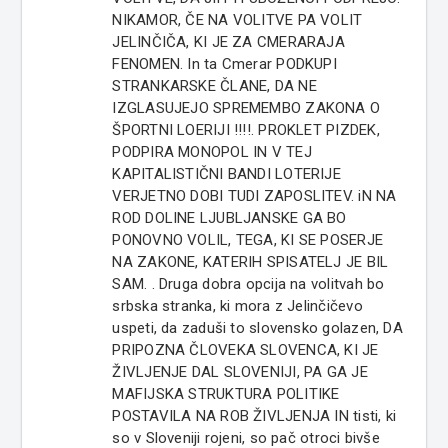
NIKAMOR, ČE NA VOLITVE PA VOLIT
JELINČIČA, KI JE ZA CMERARAJA
FENOMEN. In ta Cmerar PODKUPI
STRANKARSKE ČLANE, DA NE
IZGLASUJEJO SPREMEMBO ZAKONA O
ŠPORTNI LOERIJI !!!!. PROKLET PIZDEK,
PODPIRA MONOPOL IN V TEJ
KAPITALISTIČNI BANDI LOTERIJE
VERJETNO DOBI TUDI ZAPOSLITEV. iN NA
ROD DOLINE LJUBLJANSKE GA BO
PONOVNO VOLIL, TEGA, KI SE POSERJE
NA ZAKONE, KATERIH SPISATELJ JE BIL
SAM. . Druga dobra opcija na volitvah bo
srbska stranka, ki mora z Jelinčičevo
uspeti, da zaduši to slovensko golazen, DA
PRIPOZNA ČLOVEKA SLOVENCA, KI JE
ŽIVLJENJE DAL SLOVENIJI, PA GA JE
MAFIJSKA STRUKTURA POLITIKE
POSTAVILA NA ROB ŽIVLJENJA IN tisti, ki
so v Sloveniji rojeni, so pač otroci bivše