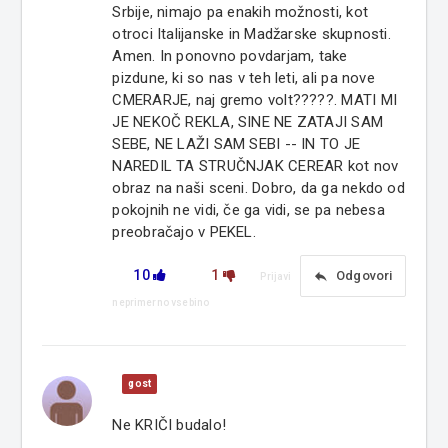
Srbije, nimajo pa enakih možnosti, kot
otroci Italijanske in Madžarske skupnosti.
Amen. In ponovno povdarjam, take
pizdune, ki so nas v teh leti, ali pa nove
CMERARJE, naj gremo volt?????. MATI MI
JE NEKOČ REKLA, SINE NE ZATAJI SAM
SEBE, NE LAŽI SAM SEBI -- IN TO JE
NAREDIL TA STRUČNJAK CEREAR kot nov
obraz na naši sceni. Dobro, da ga nekdo od
pokojnih ne vidi, če ga vidi, se pa nebesa
preobračajo v PEKEL.
10
1
reply
Odgovori
Prijavi
neprimerno vsebino
gost
Ne KRIČI budalo!