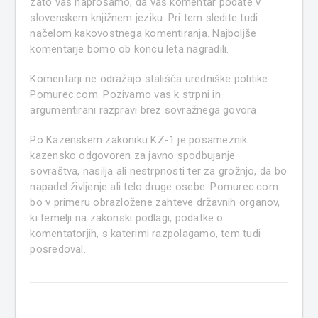
zato vas naprošamo, da vaš komentar podate v
slovenskem knjižnem jeziku. Pri tem sledite tudi
načelom kakovostnega komentiranja. Najboljše
komentarje bomo ob koncu leta nagradili.
Komentarji ne odražajo stališča uredniške politike
Pomurec.com. Pozivamo vas k strpni in
argumentirani razpravi brez sovražnega govora.
Po Kazenskem zakoniku KZ-1 je posameznik
kazensko odgovoren za javno spodbujanje
sovraštva, nasilja ali nestrpnosti ter za grožnjo, da bo
napadel življenje ali telo druge osebe. Pomurec.com
bo v primeru obrazložene zahteve državnih organov,
ki temelji na zakonski podlagi, podatke o
komentatorjih, s katerimi razpolagamo, tem tudi
posredoval.