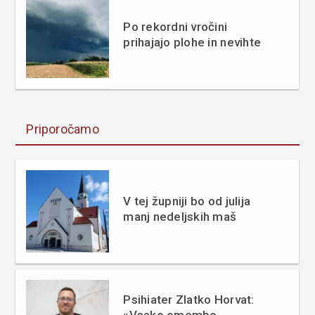
Po rekordni vročini
prihajajo plohe in nevihte
Priporočamo
V tej župniji bo od julija
manj nedeljskih maš
Psihiater Zlatko Horvat:
»Vsako omembo