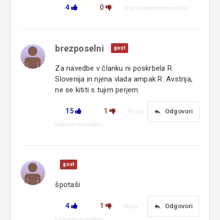
4
0
Prijavi neprimerno vsebino
brezposelni
gost
Za navedbe v članku ni poskrbela R.
Slovenija in njena vlada ampak R. Avstrija,
ne se kititi s tujim perjem.
15
1
reply
Odgovori
Prijavi
neprimerno vsebino
gost
špotaši
4
1
reply
Odgovori
Prijavi
neprimerno vsebino