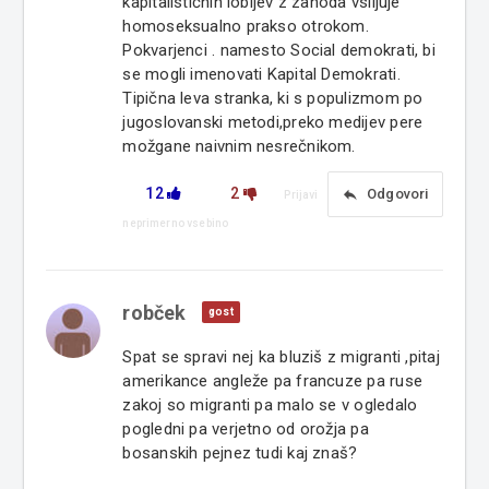
kapitalističnih lobijev z zahoda vsiljuje
homoseksualno prakso otrokom.
Pokvarjenci . namesto Social demokrati, bi
se mogli imenovati Kapital Demokrati.
Tipična leva stranka, ki s populizmom po
jugoslovanski metodi,preko medijev pere
možgane naivnim nesrečnikom.
12
2
reply
Odgovori
Prijavi
neprimerno vsebino
robček
gost
Spat se spravi nej ka bluziš z migranti ,pitaj
amerikance angleže pa francuze pa ruse
zakoj so migranti pa malo se v ogledalo
pogledni pa verjetno od orožja pa
bosanskih pejnez tudi kaj znaš?