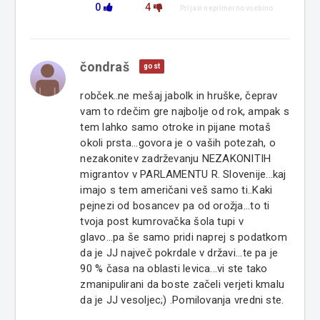
0
4
Prijavi neprimerno vsebino
čondraš
gost
robček..ne mešaj jabolk in hruške, čeprav
vam to rdečim gre najbolje od rok, ampak s
tem lahko samo otroke in pijane motaš
okoli prsta...govora je o vaših potezah, o
nezakonitev zadrževanju NEZAKONITIH
migrantov v PARLAMENTU R. Slovenije...kaj
imajo s tem američani veš samo ti..Kaki
pejnezi od bosancev pa od orožja...to ti
tvoja post kumrovačka šola tupi v
glavo...pa še samo pridi naprej s podatkom
da je JJ največ pokrdale v državi...te pa je
90 % časa na oblasti levica...vi ste tako
zmanipulirani da boste začeli verjeti kmalu
da je JJ vesoljec;) .Pomilovanja vredni ste.