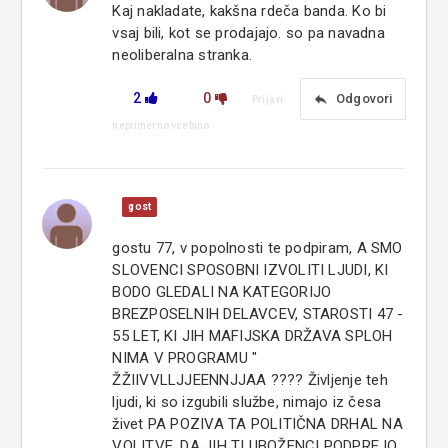
Kaj nakladate, kakšna rdeča banda. Ko bi
vsaj bili, kot se prodajajo. so pa navadna
neoliberalna stranka.
2
0
reply
Odgovori
Prijavi
neprimerno vsebino
gost
gostu 77, v popolnosti te podpiram, A SMO
SLOVENCI SPOSOBNI IZVOLITI LJUDI, KI
BODO GLEDALI NA KATEGORIJO
BREZPOSELNIH DELAVCEV, STAROSTI 47 -
55 LET, KI JIH MAFIJSKA DRŽAVA SPLOH
NIMA V PROGRAMU "
ŽŽIIVVLLJJEENNJJAA ???? Življenje teh
ljudi, ki so izgubili službe, nimajo iz česa
živet PA POZIVA TA POLITIČNA DRHAL NA
VOLITVE, DA JIH TI UBOŽENCI PODPREJO.