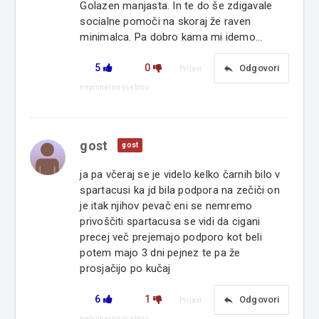
Golazen manjasta. In te do še zdigavale
socialne pomoči na skoraj že raven
minimalca. Pa dobro kama mi idemo...
5
0
reply
Odgovori
Prijavi
neprimerno vsebino
gost
gost
ja pa včeraj se je videlo kelko čarnih bilo v
spartacusi ka jd bila podpora na zečiči on
je itak njihov pevač eni se nemremo
privoščiti spartacusa se vidi da cigani
precej več prejemajo podporo kot beli
potem majo 3 dni pejnez te pa že
prosjačijo po kučaj
6
1
reply
Odgovori
Prijavi
neprimerno vsebino