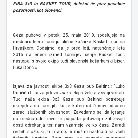
FIBA 3x3 in BASKET TOUR, deležni še prav posebne
pozornosti, kot Slovenci.
Geza pubovci v petek, 25. maja 2018, sodelujejo na
mednarodnem turnirju ulične košarke Basket tour na
Hrvaškem. Dodajmo, da je pred leti, natančneje leta
2015 na enem izmed turnirjev serije Basket tour,
nastopal s svojo ekipo tudi slovenski košarkarski biser,
Luka Dončić.
Izjava za javnost, ekipe 3x3 Geza pub Beltinci:
"Luko
Dončića bi si zagotovo vsaka ekipa želela v svoji vrstah.
Tudi naša ekipa 3x3
Geza pub
Beltinci potrebuje
okrepitev na turnirjih, ko je kateri od članov odsoten
zaradi službenih obveznosti. Zavedamo se, da igranje
na mednarodni ravni in pogosta potovanja zahtevajo
dosti odrekanja ter nam vzamejo veliko časa. Zaradi
rednih služb, ki jih imamo, ni možno nastopiti na vseh
željenih turnirjih. Zato smo se pogosto primorani