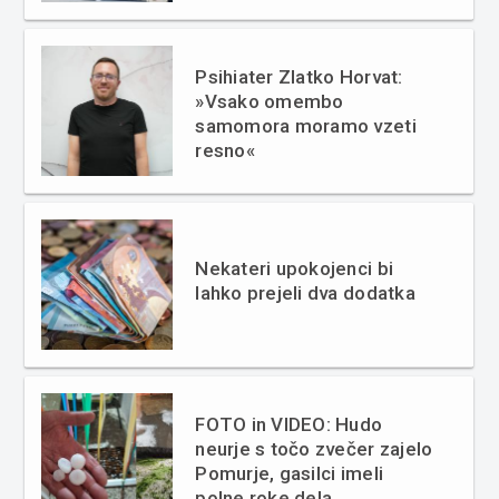
Psihiater Zlatko Horvat:
»Vsako omembo
samomora moramo vzeti
resno«
Nekateri upokojenci bi
lahko prejeli dva dodatka
FOTO in VIDEO: Hudo
neurje s točo zvečer zajelo
Pomurje, gasilci imeli
polne roke dela