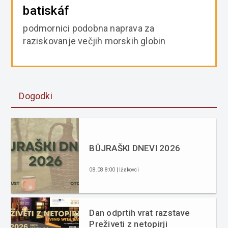
batiskáf
podmornici podobna naprava za
raziskovanje večjih morskih globin
Dogodki
BÜJRAŠKI DNEVI 2026
08.08 8:00 | Ižakovci
Dan odprtih vrat razstave
Preživeti z netopirji