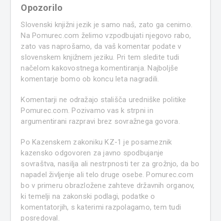
Opozorilo
Slovenski knjižni jezik je samo naš, zato ga cenimo.
Na Pomurec.com želimo vzpodbujati njegovo rabo,
zato vas naprošamo, da vaš komentar podate v
slovenskem knjižnem jeziku. Pri tem sledite tudi
načelom kakovostnega komentiranja. Najboljše
komentarje bomo ob koncu leta nagradili.
Komentarji ne odražajo stališča uredniške politike
Pomurec.com. Pozivamo vas k strpni in
argumentirani razpravi brez sovražnega govora.
Po Kazenskem zakoniku KZ-1 je posameznik
kazensko odgovoren za javno spodbujanje
sovraštva, nasilja ali nestrpnosti ter za grožnjo, da bo
napadel življenje ali telo druge osebe. Pomurec.com
bo v primeru obrazložene zahteve državnih organov,
ki temelji na zakonski podlagi, podatke o
komentatorjih, s katerimi razpolagamo, tem tudi
posredoval.