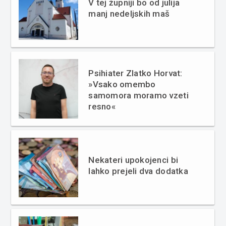
V tej župniji bo od julija
manj nedeljskih maš
Psihiater Zlatko Horvat:
»Vsako omembo
samomora moramo vzeti
resno«
Nekateri upokojenci bi
lahko prejeli dva dodatka