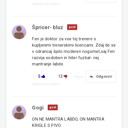
neprimerno vsebino
Špricer- bluz
gost
Feri je doktor za vse tej trenere s
kupljenimi trenerskimi licencami. Zdaj de se
v odrancaj špilo moderen nogomet,saj Feri
razvija sodoben in hiter fuzbal- nej
mantranje labde.
5
12
reply
Odgovori
Prijavi
neprimerno vsebino
Gogi
gost
ON NE MANTRA LABDO, ON MANTRA
KRIGLE S PIVO.