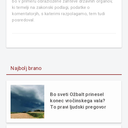
bo v primeru obrazložene zahteve državnih organov,
ki temelji na zakonski podlagi, podatke o
komentatorjih, s katerimi razpolagamo, tem tudi
posredoval.
Najbolj brano
Bo sveti Ožbalt prinesel
konec vročinskega vala?
To pravi ljudski pregovor