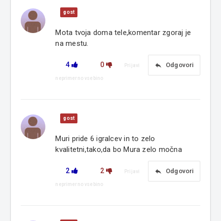
gost
Mota tvoja doma tele,komentar zgoraj je
na mestu.
4
0
reply
Odgovori
Prijavi
neprimerno vsebino
gost
Muri pride 6 igralcev in to zelo
kvalitetni,tako,da bo Mura zelo močna
2
2
reply
Odgovori
Prijavi
neprimerno vsebino