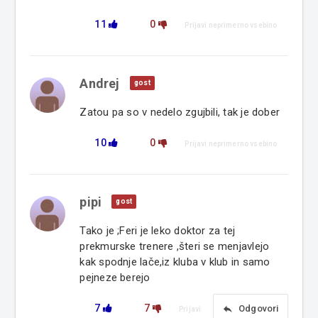
11
0
Prijavi neprimerno vsebino
Andrej
gost
Zatou pa so v nedelo zgujbili, tak je dober
10
0
Prijavi neprimerno vsebino
pipi
gost
Tako je ;Feri je leko doktor za tej
prekmurske trenere ,šteri se menjavlejo
kak spodnje lače,iz kluba v klub in samo
pejneze berejo
7
7
reply
Odgovori
Prijavi