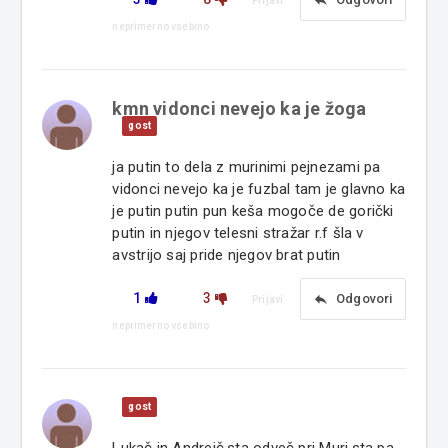
reply
Prijavi
neprimerno vsebino
kmn vidonci nevejo ka je žoga
gost
ja putin to dela z murinimi pejnezami pa
vidonci nevejo ka je fuzbal tam je glavno ka
je putin putin pun keša mogoče de gorički
putin in njegov telesni stražar r.f šla v
avstrijo saj pride njegov brat putin
1
3
reply
Odgovori
Prijavi
neprimerno vsebino
gost