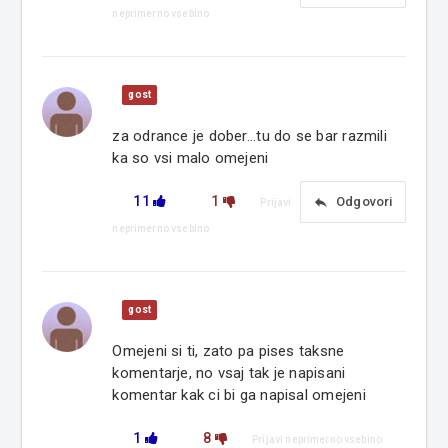
neprimerno vsebino
gost
za odrance je dober...tu do se bar razmili
ka so vsi malo omejeni
11
1
reply
Odgovori
Prijavi
neprimerno vsebino
gost
Omejeni si ti, zato pa pises taksne
komentarje, no vsaj tak je napisani
komentar kak ci bi ga napisal omejeni
1
8
Prijavi neprimerno vsebino