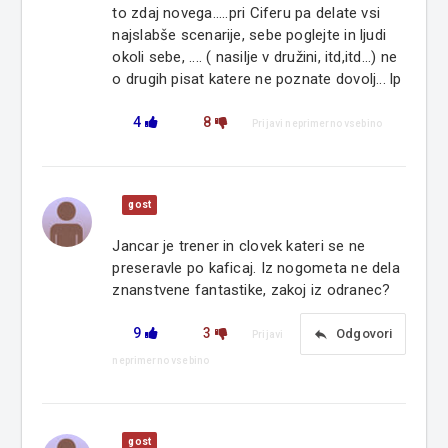
to zdaj novega.....pri Ciferu pa delate vsi
najslabše scenarije, sebe poglejte in ljudi
okoli sebe, .... ( nasilje v družini, itd,itd...) ne
o drugih pisat katere ne poznate dovolj... lp
4
8
Prijavi neprimerno vsebino
gost
Jancar je trener in clovek kateri se ne
preseravle po kaficaj. Iz nogometa ne dela
znanstvene fantastike, zakoj iz odranec?
9
3
reply
Odgovori
Prijavi
neprimerno vsebino
gost