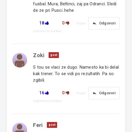
fusbal. Mura, Beltinci, zaj pa Odranci. Sledi
de ze pri Pusci..hehe
18
0
reply
Odgovori
Prijavi
neprimerno vsebino
Zoki
gost
S tou se vlaci ze dugo. Namesto ka bi delal
kak trener. To se vidi po rezultatih. Pa so
zgibili.
16
0
reply
Odgovori
Prijavi
neprimerno vsebino
Feri
gost