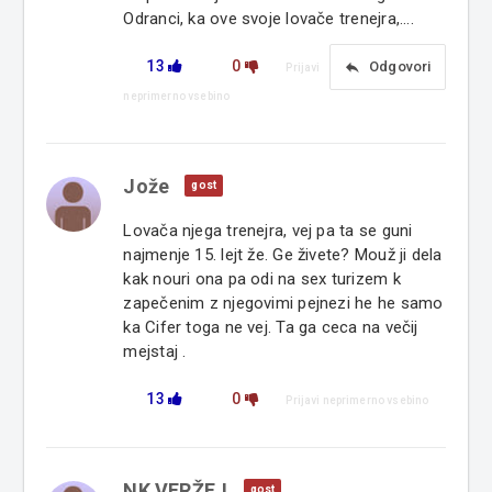
Odranci, ka ove svoje lovače trenejra,....
13
0
reply
Odgovori
Prijavi
neprimerno vsebino
Jože
gost
Lovača njega trenejra, vej pa ta se guni
najmenje 15. lejt že. Ge živete? Mouž ji dela
kak nouri ona pa odi na sex turizem k
zapečenim z njegovimi pejnezi he he samo
ka Cifer toga ne vej. Ta ga ceca na večij
mejstaj .
13
0
Prijavi neprimerno vsebino
NK VERŽEJ
gost