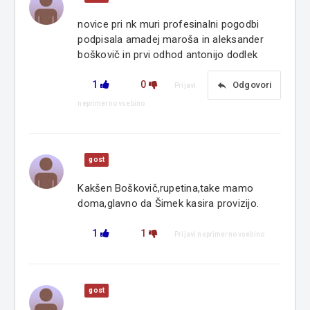
novice pri nk muri profesinalni pogodbi
podpisala amadej maroša in aleksander
boškovič in prvi odhod antonijo dodlek
1
0
reply
Odgovori
Prijavi
neprimerno vsebino
gost
Kakšen Boškovič,rupetina,take mamo
doma,glavno da Šimek kasira provizijo.
1
1
Prijavi neprimerno vsebino
gost