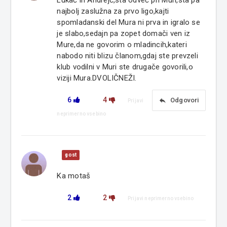
Lukač in Andrejč,sta odveč pri Muri,sta pa
najbolj zaslužna za prvo ligo,kajti
spomladanski del Mura ni prva in igralo se
je slabo,sedajn pa zopet domači ven iz
Mure,da ne govorim o mladincih,kateri
nabodo niti blizu članom,gdaj ste prevzeli
klub vodilni v Muri ste drugače govorili,o
viziji Mura.DVOLIČNEŽI.
6
4
reply
Odgovori
Prijavi
neprimerno vsebino
gost
Ka motaš
2
2
Prijavi neprimerno vsebino