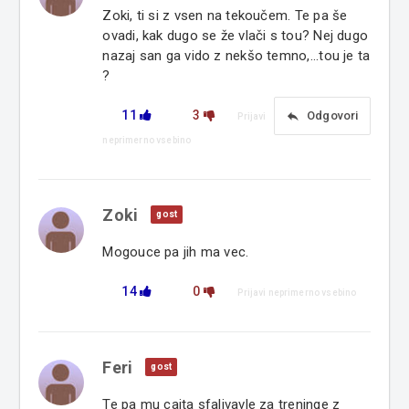
Zoki, ti si z vsen na tekoučem. Te pa še
ovadi, kak dugo se že vlači s tou? Nej dugo
nazaj san ga vido z nekšo temno,...tou je ta
?
11
3
reply
Odgovori
Prijavi
neprimerno vsebino
Zoki
gost
Mogouce pa jih ma vec.
14
0
Prijavi neprimerno vsebino
Feri
gost
Te pa mu cajta sfalivavle za treninge z