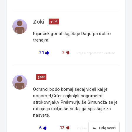
Zoki
gost
Pijanček gor al doj, Saje Darjo pa dobro
trenejra
21
2
Prijavi neprimerno vsebino
gost
Odranci bodo komaj sedaj videli kaj je
nogomet,Cifer najboljši nogometni
strokovnjak,v Prekmurju,še Šimundža se je
od njega učil,in še sedaj ga sprašuje za
nasvete.
6
13
reply
Odgovori
Prijavi