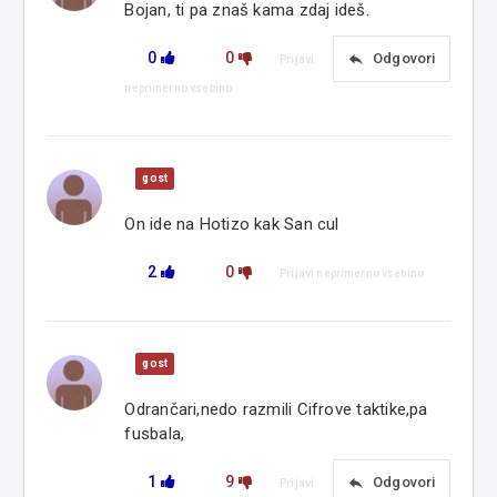
Bojan, ti pa znaš kama zdaj ideš.
0
0
reply
Odgovori
Prijavi
neprimerno vsebino
gost
On ide na Hotizo kak San cul
2
0
Prijavi neprimerno vsebino
gost
Odrančari,nedo razmili Cifrove taktike,pa
fusbala,
1
9
reply
Odgovori
Prijavi