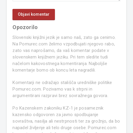
Opozorilo
Slovenski knjižni jezik je samo naš, zato ga cenimo.
Na Pomurec.com želimo vzpodbujati njegovo rabo,
zato vas naprošamo, da vaš komentar podate v
slovenskem knjižnem jeziku. Pri tem sledite tudi
načelom kakovostnega komentiranja. Najboljše
komentarje bomo ob koncu leta nagradili.
Komentarji ne odražajo stališča uredniške politike
Pomurec.com. Pozivamo vas k strpni in
argumentirani razpravi brez sovražnega govora.
Po Kazenskem zakoniku KZ-1 je posameznik
kazensko odgovoren za javno spodbujanje
sovraštva, nasilja ali nestrpnosti ter za grožnjo, da bo
napadel življenje ali telo druge osebe. Pomurec.com