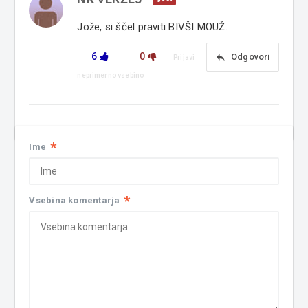
Jože, si ščel praviti BIVŠI MOUŽ.
6
0
reply
Odgovori
Prijavi
neprimerno vsebino
*
Ime
*
Vsebina komentarja