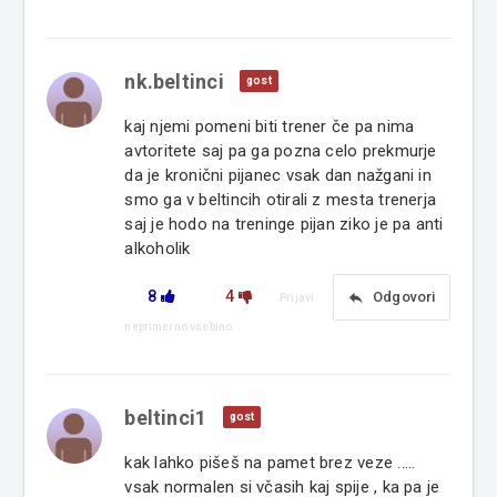
nk.beltinci
gost
kaj njemi pomeni biti trener če pa nima
avtoritete saj pa ga pozna celo prekmurje
da je kronični pijanec vsak dan nažgani in
smo ga v beltincih otirali z mesta trenerja
saj je hodo na treninge pijan ziko je pa anti
alkoholik
8
4
reply
Odgovori
Prijavi
neprimerno vsebino
beltinci1
gost
kak lahko pišeš na pamet brez veze .....
vsak normalen si včasih kaj spije , ka pa je