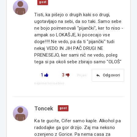
gost
Tisti, ka pišejo o drugih kaki so drugi,
ugotavljajo na sebi, da so taki. Samo sebe
ne bojo poimenovali "pijančki", ker to niso -
ampak so LOKAŠJE, ki pocecajo vse
doge!!!! Ne vedo, pa da ti "pijančki" tudi
nekaj VEDO IN JIH PAČ DRUGI NE
PRENESEJO, ker sami nič ne vedo, poleg
tega si pa okoli sebe zbirajo samo "OLOŠ"
1
3
reply
Odgovori
Prijavi
neprimerno vsebino
Toncek
gost
Ka te gucite, Cifer samo kaple. Alkohol pa
radodajke ga gor drzijo. Zaj ma neksno
ozenjeno z Gorice. Pa nema casa za