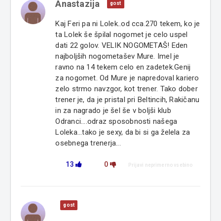
Anastazija
gost
Kaj Feri pa ni Lolek..od cca.270 tekem, ko je
ta Lolek še špilal nogomet je celo uspel
dati 22 golov. VELIK NOGOMETAŠ! Eden
najboljših nogometašev Mure. Imel je
ravno na 14 tekem celo en zadetek.Genij
za nogomet. Od Mure je napredoval kariero
zelo strmo navzgor, kot trener. Tako dober
trener je, da je pristal pri Beltincih, Rakičanu
in za nagrado je šel še v boljši klub
Odranci....odraz sposobnosti našega
Loleka...tako je sexy, da bi si ga želela za
osebnega trenerja...
13
0
Prijavi neprimerno vsebino
gost