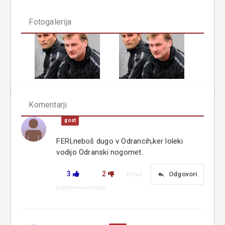
Fotogalerija
Komentarji
gost
FERI,neboš dugo v Odrancih,ker loleki
vodijo Odranski nogomet.
3
2
reply
Odgovori
Prijavi
neprimerno vsebino