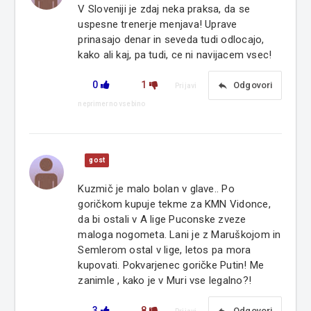
V Sloveniji je zdaj neka praksa, da se
uspesne trenerje menjava! Uprave
prinasajo denar in seveda tudi odlocajo,
kako ali kaj, pa tudi, ce ni navijacem vsec!
0
1
reply
Odgovori
Prijavi
neprimerno vsebino
gost
Kuzmič je malo bolan v glave.. Po
goričkom kupuje tekme za KMN Vidonce,
da bi ostali v A lige Puconske zveze
maloga nogometa. Lani je z Maruškojom in
Semlerom ostal v lige, letos pa mora
kupovati. Pokvarjenec goričke Putin! Me
zanimle , kako je v Muri vse legalno?!
3
8
Odgovori