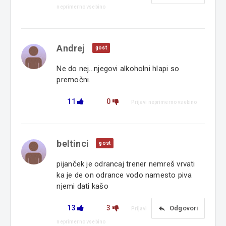
neprimerno vsebino
Andrej
gost
Ne do nej...njegovi alkoholni hlapi so
premočni.
11
0
Prijavi neprimerno vsebino
beltinci
gost
pijanček je odrancaj trener nemreš vrvati
ka je de on odrance vodo namesto piva
njemi dati kašo
13
3
reply
Odgovori
Prijavi
neprimerno vsebino