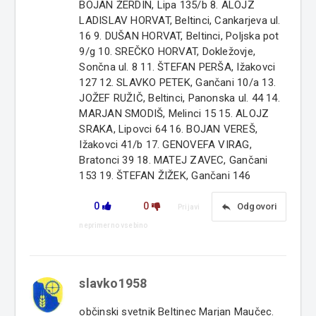
BOJAN ŽERDIN, Lipa 135/b 8. ALOJZ
LADISLAV HORVAT, Beltinci, Cankarjeva ul.
16 9. DUŠAN HORVAT, Beltinci, Poljska pot
9/g 10. SREČKO HORVAT, Dokležovje,
Sončna ul. 8 11. ŠTEFAN PERŠA, Ižakovci
127 12. SLAVKO PETEK, Gančani 10/a 13.
JOŽEF RUŽIČ, Beltinci, Panonska ul. 44 14.
MARJAN SMODIŠ, Melinci 15 15. ALOJZ
SRAKA, Lipovci 64 16. BOJAN VEREŠ,
Ižakovci 41/b 17. GENOVEFA VIRAG,
Bratonci 39 18. MATEJ ZAVEC, Gančani
153 19. ŠTEFAN ŽIŽEK, Gančani 146
0
0
reply
Odgovori
Prijavi
neprimerno vsebino
slavko1958
občinski svetnik Beltinec Marjan Maučec.