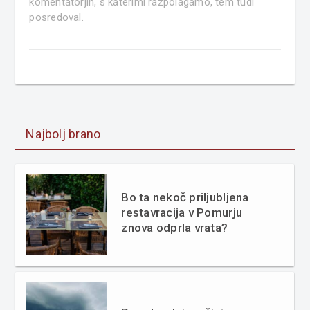
komentatorjih, s katerimi razpolagamo, tem tudi
posredoval.
Najbolj brano
Bo ta nekoč priljubljena
restavracija v Pomurju
znova odprla vrata?