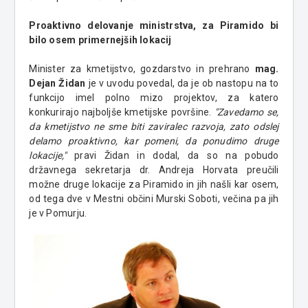
Proaktivno delovanje ministrstva, za Piramido bi
bilo osem primernejših lokacij
Minister za kmetijstvo, gozdarstvo in prehrano
mag.
Dejan Židan
je v uvodu povedal, da je ob nastopu na to
funkcijo imel polno mizo projektov, za katero
konkurirajo najboljše kmetijske površine.
"Zavedamo se,
da kmetijstvo ne sme biti zaviralec razvoja, zato odslej
delamo proaktivno, kar pomeni, da ponudimo druge
lokacije,"
pravi Židan in dodal, da so na pobudo
državnega sekretarja dr. Andreja Horvata preučili
možne druge lokacije za Piramido in jih našli kar osem,
od tega dve v Mestni občini Murski Soboti, večina pa jih
je v Pomurju.