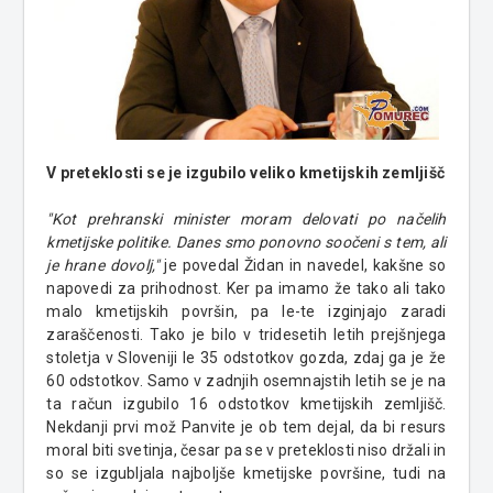
V preteklosti se je izgubilo veliko kmetijskih zemljišč
"Kot prehranski minister moram delovati po načelih
kmetijske politike. Danes smo ponovno soočeni s tem, ali
je hrane dovolj,"
je povedal Židan in navedel, kakšne so
napovedi za prihodnost. Ker pa imamo že tako ali tako
malo kmetijskih površin, pa le-te izginjajo zaradi
zaraščenosti. Tako je bilo v tridesetih letih prejšnjega
stoletja v Sloveniji le 35 odstotkov gozda, zdaj ga je že
60 odstotkov. Samo v zadnjih osemnajstih letih se je na
ta račun izgubilo 16 odstotkov kmetijskih zemljišč.
Nekdanji prvi mož Panvite je ob tem dejal, da bi resurs
moral biti svetinja, česar pa se v preteklosti niso držali in
so se izgubljala najboljše kmetijske površine, tudi na