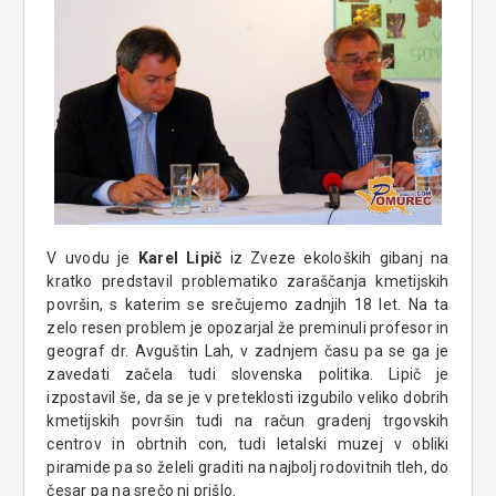
V uvodu je
Karel Lipič
iz Zveze ekoloških gibanj na
kratko predstavil problematiko zaraščanja kmetijskih
površin, s katerim se srečujemo zadnjih 18 let. Na ta
zelo resen problem je opozarjal že preminuli profesor in
geograf dr. Avguštin Lah, v zadnjem času pa se ga je
zavedati začela tudi slovenska politika. Lipič je
izpostavil še, da se je v preteklosti izgubilo veliko dobrih
kmetijskih površin tudi na račun gradenj trgovskih
centrov in obrtnih con, tudi letalski muzej v obliki
piramide pa so želeli graditi na najbolj rodovitnih tleh, do
česar pa na srečo ni prišlo.