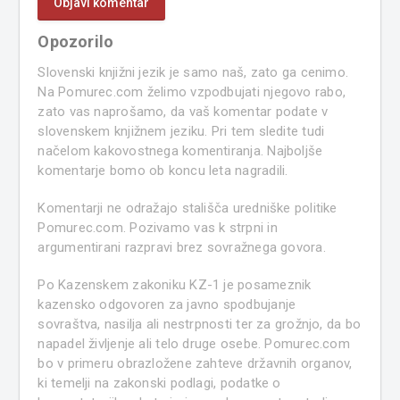
Opozorilo
Slovenski knjižni jezik je samo naš, zato ga cenimo.
Na Pomurec.com želimo vzpodbujati njegovo rabo,
zato vas naprošamo, da vaš komentar podate v
slovenskem knjižnem jeziku. Pri tem sledite tudi
načelom kakovostnega komentiranja. Najboljše
komentarje bomo ob koncu leta nagradili.
Komentarji ne odražajo stališča uredniške politike
Pomurec.com. Pozivamo vas k strpni in
argumentirani razpravi brez sovražnega govora.
Po Kazenskem zakoniku KZ-1 je posameznik
kazensko odgovoren za javno spodbujanje
sovraštva, nasilja ali nestrpnosti ter za grožnjo, da bo
napadel življenje ali telo druge osebe. Pomurec.com
bo v primeru obrazložene zahteve državnih organov,
ki temelji na zakonski podlagi, podatke o