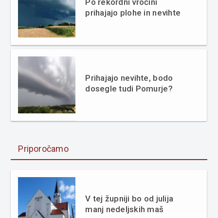
Po rekordni vročini
prihajajo plohe in nevihte
Prihajajo nevihte, bodo
dosegle tudi Pomurje?
Priporočamo
V tej župniji bo od julija
manj nedeljskih maš