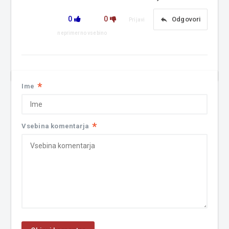
0
0
reply
Odgovori
Prijavi
neprimerno vsebino
*
Ime
*
Vsebina komentarja