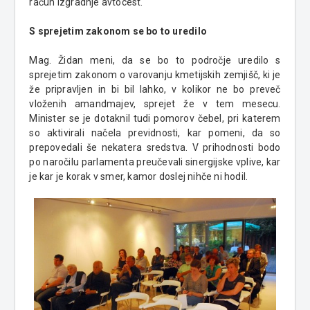
račun izgradnje avtocest.
S sprejetim zakonom se bo to uredilo
Mag. Židan meni, da se bo to področje uredilo s
sprejetim zakonom o varovanju kmetijskih zemjišč, ki je
že pripravljen in bi bil lahko, v kolikor ne bo preveč
vloženih amandmajev, sprejet že v tem mesecu.
Minister se je dotaknil tudi pomorov čebel, pri katerem
so aktivirali načela previdnosti, kar pomeni, da so
prepovedali še nekatera sredstva. V prihodnosti bodo
po naročilu parlamenta preučevali sinergijske vplive, kar
je kar je korak v smer, kamor doslej nihče ni hodil.