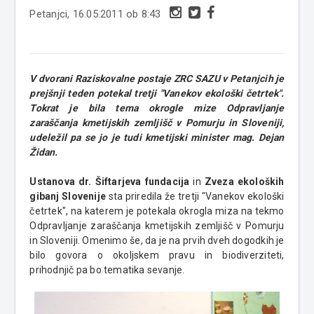
Petanjci, 16.05.2011 ob 8:43
V dvorani Raziskovalne postaje ZRC SAZU v Petanjcih je
prejšnji teden potekal tretji "Vanekov ekološki četrtek".
Tokrat je bila tema okrogle mize Odpravljanje
zaraščanja kmetijskih zemljišč v Pomurju in Sloveniji,
udeležil pa se jo je tudi kmetijski minister mag. Dejan
Židan.
Ustanova dr. Šiftarjeva fundacija
in
Zveza ekoloških
gibanj Slovenije
sta priredila že tretji "Vanekov ekološki
četrtek", na katerem je potekala okrogla miza na tekmo
Odpravljanje zaraščanja kmetijskih zemljišč v Pomurju
in Sloveniji. Omenimo še, da je na prvih dveh dogodkih je
bilo govora o okoljskem pravu in biodiverziteti,
prihodnjič pa bo tematika sevanje.