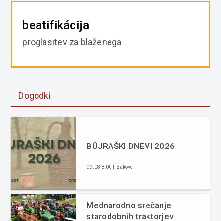
beatifikácija
proglasitev za blaženega
Dogodki
BÜJRAŠKI DNEVI 2026
09.08 8:00 | Ižakovci
Mednarodno srečanje
starodobnih traktorjev