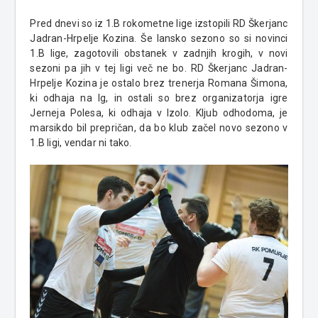
Pred dnevi so iz 1.B rokometne lige izstopili RD Škerjanc
Jadran-Hrpelje Kozina. Še lansko sezono so si novinci
1.B lige, zagotovili obstanek v zadnjih krogih, v novi
sezoni pa jih v tej ligi več ne bo. RD Škerjanc Jadran-
Hrpelje Kozina je ostalo brez trenerja Romana Šimona,
ki odhaja na Ig, in ostali so brez organizatorja igre
Jerneja Polesa, ki odhaja v Izolo. Kljub odhodoma, je
marsikdo bil prepričan, da bo klub začel novo sezono v
1.B ligi, vendar ni tako.