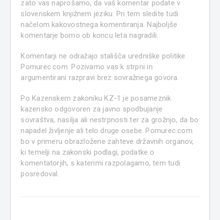
zato vas naprošamo, da vaš komentar podate v
slovenskem knjižnem jeziku. Pri tem sledite tudi
načelom kakovostnega komentiranja. Najboljše
komentarje bomo ob koncu leta nagradili.
Komentarji ne odražajo stališča uredniške politike
Pomurec.com. Pozivamo vas k strpni in
argumentirani razpravi brez sovražnega govora.
Po Kazenskem zakoniku KZ-1 je posameznik
kazensko odgovoren za javno spodbujanje
sovraštva, nasilja ali nestrpnosti ter za grožnjo, da bo
napadel življenje ali telo druge osebe. Pomurec.com
bo v primeru obrazložene zahteve državnih organov,
ki temelji na zakonski podlagi, podatke o
komentatorjih, s katerimi razpolagamo, tem tudi
posredoval.