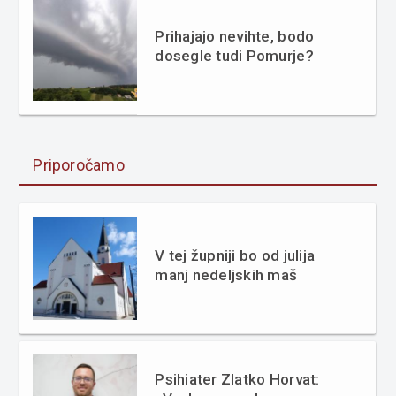
Prihajajo nevihte, bodo
dosegle tudi Pomurje?
Priporočamo
V tej župniji bo od julija
manj nedeljskih maš
Psihiater Zlatko Horvat: