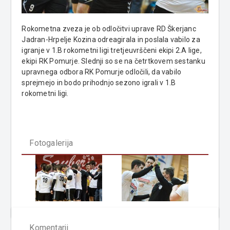
Rokometna zveza je ob odločitvi uprave RD Škerjanc
Jadran-Hrpelje Kozina odreagirala in poslala vabilo za
igranje v 1.B rokometni ligi tretjeuvrščeni ekipi 2.A lige,
ekipi RK Pomurje. Slednji so se na četrtkovem sestanku
upravnega odbora RK Pomurje odločili, da vabilo
sprejmejo in bodo prihodnjo sezono igrali v 1.B
rokometni ligi.
Fotogalerija
Komentarji