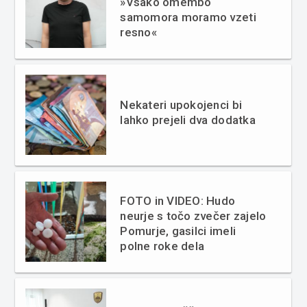
»Vsako omembo
samomora moramo vzeti
resno«
Nekateri upokojenci bi
lahko prejeli dva dodatka
FOTO in VIDEO: Hudo
neurje s točo zvečer zajelo
Pomurje, gasilci imeli
polne roke dela