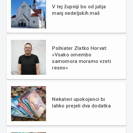
V tej župniji bo od julija
manj nedeljskih maš
Psihiater Zlatko Horvat:
»Vsako omembo
samomora moramo vzeti
resno«
Nekateri upokojenci bi
lahko prejeli dva dodatka