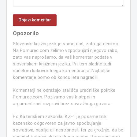
Opozorilo
Slovenski knjižni jezik je samo naš, zato ga cenimo.
Na Pomurec.com želimo vzpodbujati njegovo rabo,
zato vas naprošamo, da vaš komentar podate v
slovenskem knjižnem jeziku. Pri tem sledite tudi
načelom kakovostnega komentiranja. Najboljše
komentarje bomo ob koncu leta nagradili.
Komentarji ne odražajo stališča uredniške politike
Pomurec.com. Pozivamo vas k strpni in
argumentirani razpravi brez sovražnega govora.
Po Kazenskem zakoniku KZ-1 je posameznik
kazensko odgovoren za javno spodbujanje
sovraštva, nasilja ali nestrpnosti ter za grožnjo, da bo
napadel življenje ali telo druge osebe. Pomurec.com