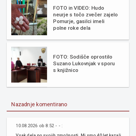
FOTO in VIDEO: Hudo
neurje s točo zvečer zajelo
Pomurje, gasilci imeli
polne roke dela
FOTO: Sodišče oprostilo
Suzano Lukovnjak v sporu
s knjižnico
Nazadnje komentirano
10.08.2026 ob 8:52 - - :
Vsak dela po svojih zmožnosti. Mi smo 40 let kazali