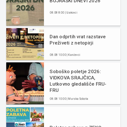
BÜJRAŠKI DNEVI 2026
08.08 8:00 | Ižakovci
Dan odprtih vrat razstave
Preživeti z netopirji
08.08 10:00 | Kančevci
Soboško poletje 2026:
VIDKOVA SRAJČICA,
Lutkovno gledališče FRU-
FRU
08.08 10:00 | Murska Sobota