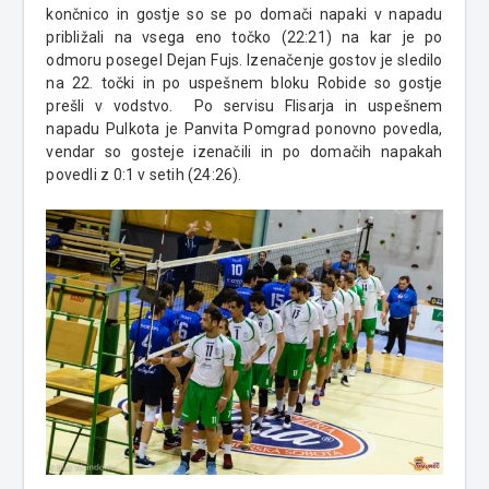
končnico in gostje so se po domači napaki v napadu
približali na vsega eno točko (22:21) na kar je po
odmoru posegel Dejan Fujs. Izenačenje gostov je sledilo
na 22. točki in po uspešnem bloku Robide so gostje
prešli v vodstvo. Po servisu Flisarja in uspešnem
napadu Pulkota je Panvita Pomgrad ponovno povedla,
vendar so gosteje izenačili in po domačih napakah
povedli z 0:1 v setih (24:26).