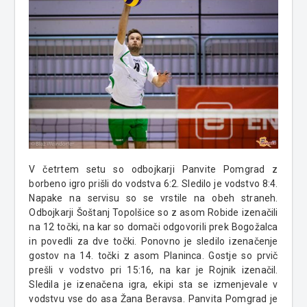
V četrtem setu so odbojkarji Panvite Pomgrad z
borbeno igro prišli do vodstva 6:2. Sledilo je vodstvo 8:4.
Napake na servisu so se vrstile na obeh straneh.
Odbojkarji Šoštanj Topolšice so z asom Robide izenačili
na 12 točki, na kar so domači odgovorili prek Bogožalca
in povedli za dve točki. Ponovno je sledilo izenačenje
gostov na 14. točki z asom Planinca. Gostje so prvič
prešli v vodstvo pri 15:16, na kar je Rojnik izenačil.
Sledila je izenačena igra, ekipi sta se izmenjevale v
vodstvu vse do asa Žana Beravsa. Panvita Pomgrad je