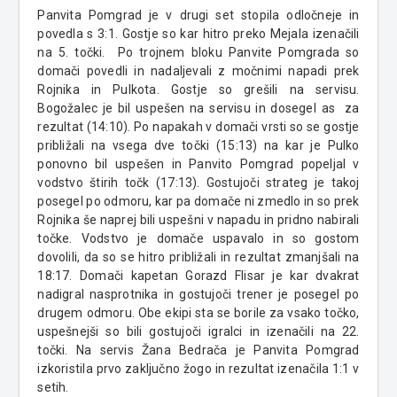
Panvita Pomgrad je v drugi set stopila odločneje in
povedla s 3:1. Gostje so kar hitro preko Mejala izenačili
na 5. točki. Po trojnem bloku Panvite Pomgrada so
domači povedli in nadaljevali z močnimi napadi prek
Rojnika in Pulkota. Gostje so grešili na servisu.
Bogožalec je bil uspešen na servisu in dosegel as za
rezultat (14:10). Po napakah v domači vrsti so se gostje
približali na vsega dve točki (15:13) na kar je Pulko
ponovno bil uspešen in Panvito Pomgrad popeljal v
vodstvo štirih točk (17:13). Gostujoči strateg je takoj
posegel po odmoru, kar pa domače ni zmedlo in so prek
Rojnika še naprej bili uspešni v napadu in pridno nabirali
točke. Vodstvo je domače uspavalo in so gostom
dovolili, da so se hitro približali in rezultat zmanjšali na
18:17. Domači kapetan Gorazd Flisar je kar dvakrat
nadigral nasprotnika in gostujoči trener je posegel po
drugem odmoru. Obe ekipi sta se borile za vsako točko,
uspešnejši so bili gostujoči igralci in izenačili na 22.
točki. Na servis Žana Bedrača je Panvita Pomgrad
izkoristila prvo zaključno žogo in rezultat izenačila 1:1 v
setih.