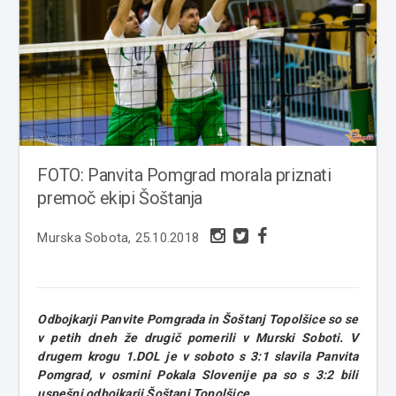
FOTO: Panvita Pomgrad morala priznati
premoč ekipi Šoštanja
Murska Sobota, 25.10.2018
Odbojkarji Panvite Pomgrada in Šoštanj Topolšice so se
v petih dneh že drugič pomerili v Murski Soboti. V
drugem krogu 1.DOL je v soboto s 3:1 slavila Panvita
Pomgrad, v osmini Pokala Slovenije pa so s 3:2 bili
uspešni odbojkarji Šoštanj Topolšice.