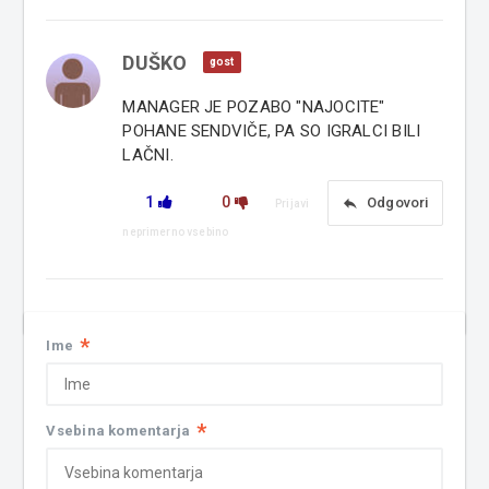
DUŠKO
gost
MANAGER JE POZABO "NAJOCITE"
POHANE SENDVIČE, PA SO IGRALCI BILI
LAČNI.
1
0
reply
Odgovori
Prijavi
neprimerno vsebino
*
Ime
*
Vsebina komentarja