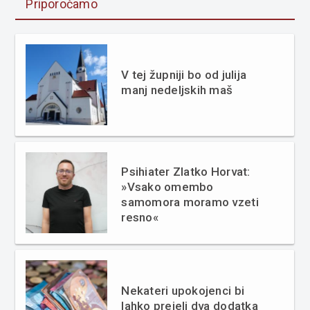
Priporočamo
V tej župniji bo od julija
manj nedeljskih maš
Psihiater Zlatko Horvat:
»Vsako omembo
samomora moramo vzeti
resno«
Nekateri upokojenci bi
lahko prejeli dva dodatka