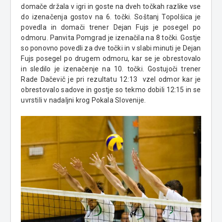
domače držala v igri in goste na dveh točkah razlike vse
do izenačenja gostov na 6. točki. Soštanj Topolšica je
povedla in domači trener Dejan Fujs je posegel po
odmoru. Panvita Pomgrad je izenačila na 8 točki. Gostje
so ponovno povedli za dve točki in v slabi minuti je Dejan
Fujs posegel po drugem odmoru, kar se je obrestovalo
in sledilo je izenačenje na 10. točki. Gostujoči trener
Rade Dačevič je pri rezultatu 12:13 vzel odmor kar je
obrestovalo sadove in gostje so tekmo dobili 12:15 in se
uvrstili v nadaljni krog Pokala Slovenije.