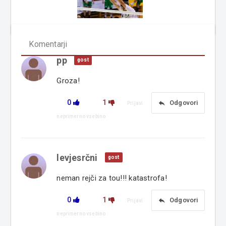
Komentarji
pp
gost
Groza!
0
1
reply
Odgovori
Prijavi
neprimerno vsebino
levjesrčni
gost
neman rejči za tou!!! katastrofa!
0
1
reply
Odgovori
Prijavi
neprimerno vsebino