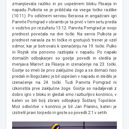
zmanjševala razliko in po uspešnem bloku Flisarja in
napadu Pulkota se je približala na vsega točko razlike
(10:11). Po odličnem servisu Beravsa in angažirani igri
Panvite Pomgrad v obrambi je ta prvič v tem setu prešla
v vodstvo pri rezultatu 13:12. Panvita Pomgrad je svojo
prednost povečala na dve točki. Na servis Pulkota je
prednost narasla za tri točke in gostujoči trener je vzel
odmor, kar je botrovalo k izenačenju na 19. točki. Pulko
in Rojnik sta ponovno razbijala v napadu. Po napaki
domačih odbojkarjev so gostje povedli in sledila je
menjava Marovt za Flisarja in izenačenje na 23. točki.
Gostje so imeli že prvo zaključno žogo a se domači niso
predali in Bogožalec je bil uspešen v napadu in sledilo je
izenačenje na 24. točki. Tudi Panvita Pomgrad ni
izkoristila prve zaključne žoge. Gostje so nadaljevali z
dobro igro v bloku in gledali smo razburljivo končnico, v
kateri so bili bolj zbrani odbojkarji Šoštanj Topolšice.
Mož odločitve v končnici je bil Jan Planinc, kateri je
izstrelil pravi torpedo in goste so povedli 2:1 v setih.