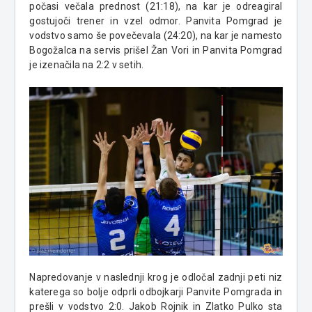
počasi večala prednost (21:18), na kar je odreagiral
gostujoči trener in vzel odmor. Panvita Pomgrad je
vodstvo samo še povečevala (24:20), na kar je namesto
Bogožalca na servis prišel Žan Vori in Panvita Pomgrad
je izenačila na 2:2 v setih.
Napredovanje v naslednji krog je odločal zadnji peti niz
katerega so bolje odprli odbojkarji Panvite Pomgrada in
prešli v vodstvo 2:0. Jakob Rojnik in Zlatko Pulko sta