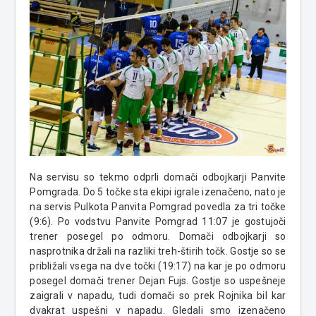
Na servisu so tekmo odprli domači odbojkarji Panvite
Pomgrada. Do 5 točke sta ekipi igrale izenačeno, nato je
na servis Pulkota Panvita Pomgrad povedla za tri točke
(9:6). Po vodstvu Panvite Pomgrad 11:07 je gostujoči
trener posegel po odmoru. Domači odbojkarji so
nasprotnika držali na razliki treh-štirih točk. Gostje so se
približali vsega na dve točki (19:17) na kar je po odmoru
posegel domači trener Dejan Fujs. Gostje so uspešneje
zaigrali v napadu, tudi domači so prek Rojnika bil kar
dvakrat uspešni v napadu. Gledali smo izenačeno