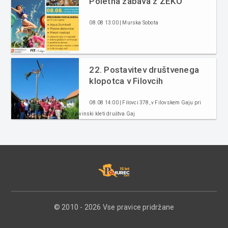
Poletna zabava z ZEKO
08.08 13:00 | Murska Sobota
22. Postavitev društvenega
klopotca v Filovcih
08.08 14:00 | Filovci 378, v Filovskem Gaju pri
vinski kleti društva Gaj
© 2010 - 2026 Vse pravice pridržane