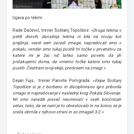
Izjava po tekmi:
Rade Dačevič, trener Šoštanj Topolšice:
»Druga tekma v
petih dnevih, današnja tekma ni bila na nivoju kot
prejšnja, vesel sem zaradi zmage, napredovali smo v
pokalu, vendar smo tukaj pustili tri točke v prvenstvu za
katere mi je žal, nič lahko samo povem, da jih
pričakujemo doma, da vrnemo točke katere smo tukaj
pustili. Čestitam svoji ekipi, predvsem na zmagi.«
Dejan Fujs, trener Panvite Pomgrada:
»Ekipe Šoštanj
Topolšice si je z borbeno in disciplinirano igro priborila
zmago in napredovanje v naslednji krog Pokala Slovenije.
Mi smo naredili preveč neumnosti v vseh končnicah
setav, tako, da se nam je to obrestovalo in na koncu se je
sreča obrnila v njihovo strani in so zmagali 3:2.«