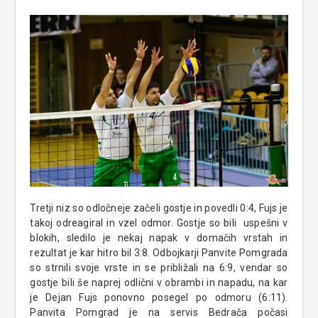
Tretji niz so odločneje začeli gostje in povedli 0:4, Fujs je
takoj odreagiral in vzel odmor. Gostje so bili uspešni v
blokih, sledilo je nekaj napak v domačih vrstah in
rezultat je kar hitro bil 3:8. Odbojkarji Panvite Pomgrada
so strnili svoje vrste in se približali na 6:9, vendar so
gostje bili še naprej odlični v obrambi in napadu, na kar
je Dejan Fujs ponovno posegel po odmoru (6:11).
Panvita Pomgrad je na servis Bedrača počasi