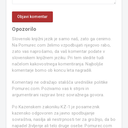
Opozorilo
Slovenski knjižni jezik je samo naš, zato ga cenimo.
Na Pomurec.com želimo vzpodbujati njegovo rabo,
zato vas naprošamo, da vaš komentar podate v
slovenskem knjižnem jeziku. Pri tem sledite tudi
načelom kakovostnega komentiranja. Najboljše
komentarje bomo ob koncu leta nagradili.
Komentarji ne odražajo stališča uredniške politike
Pomurec.com. Pozivamo vas k strpni in
argumentirani razpravi brez sovražnega govora.
Po Kazenskem zakoniku KZ-1 je posameznik
kazensko odgovoren za javno spodbujanje
sovraštva, nasilja ali nestrpnosti ter za grožnjo, da bo
napadel življenje ali telo druge osebe. Pomurec.com