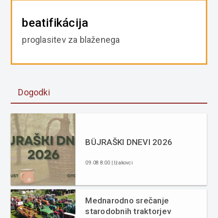
beatifikácija
proglasitev za blaženega
Dogodki
BÜJRAŠKI DNEVI 2026
09.08 8:00 | Ižakovci
Mednarodno srečanje
starodobnih traktorjev