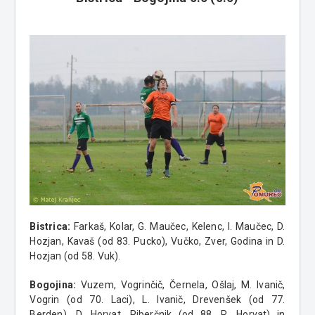
Bistrica:
Farkaš, Kolar, G. Maučec, Kelenc, I. Maučec, D.
Hozjan, Kavaš (od 83. Pucko), Vučko, Zver, Godina in D.
Hozjan (od 58. Vuk).
Bogojina:
Vuzem, Vogrinčič, Černela, Ošlaj, M. Ivanič,
Vogrin (od 70. Laci), L. Ivanič, Drevenšek (od 77.
Berden), D. Horvat, Piberčnik (od 88. R. Horvat) in