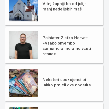
V tej župniji bo od julija
manj nedeljskih maš
Psihiater Zlatko Horvat:
»Vsako omembo
samomora moramo vzeti
resno«
Nekateri upokojenci bi
lahko prejeli dva dodatka