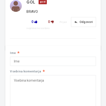
GOL
gost
BRAVO
0
0
reply
Odgovori
Prijavi
neprimerno vsebino
*
Ime
*
Vsebina komentarja