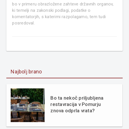
bo v primeru obrazložene zahteve državnih organov,
ki temelji na zakonski podlagi, podatke o
komentatorjih, s katerimi razpolagamo, tem tudi
posredoval.
Najbolj brano
Bo ta nekoč priljubljena
restavracija v Pomurju
znova odprla vrata?