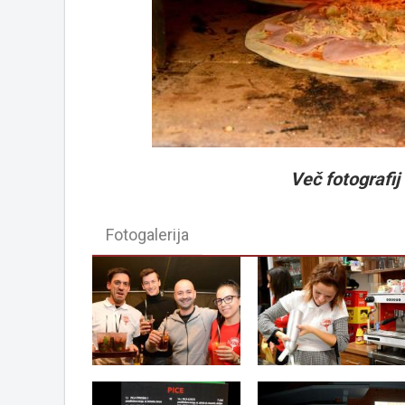
Več fotografij v
Fotogalerija