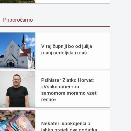
Priporočamo
V tej župniji bo od julija
manj nedeljskih maš
Psihiater Zlatko Horvat:
»Vsako omembo
samomora moramo vzeti
resno«
Nekateri upokojenci bi
lahko prejeli dva dodatka