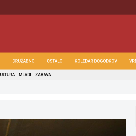
T
DRUŽABNO
OSTALO
KOLEDAR DOGODKOV
VR
ULTURA
MLADI
ZABAVA