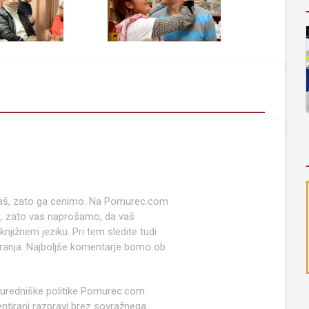
 naš, zato ga cenimo. Na Pomurec.com
o, zato vas naprošamo, da vaš
jižnem jeziku. Pri tem sledite tudi
anja. Najboljše komentarje bomo ob
 uredniške politike Pomurec.com.
ntirani razpravi brez sovražnega