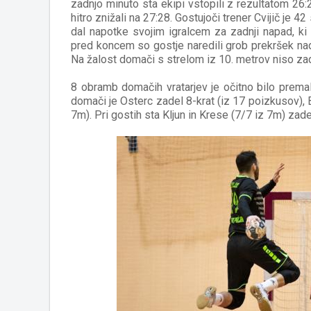
zadnjo minuto sta ekipi vstopili z rezultatom 26
hitro znižali na 27:28. Gostujoči trener Cvijič je
dal napotke svojim igralcem za zadnji napad, ki
pred koncem so gostje naredili grob prekršek na
Na žalost domači s strelom iz 10. metrov niso zadeli
8 obramb domačih vratarjev je očitno bilo prema
domači je Osterc zadel 8-krat (iz 17 poizkusov), 
7m). Pri gostih sta Kljun in Krese (7/7 iz 7m) zade