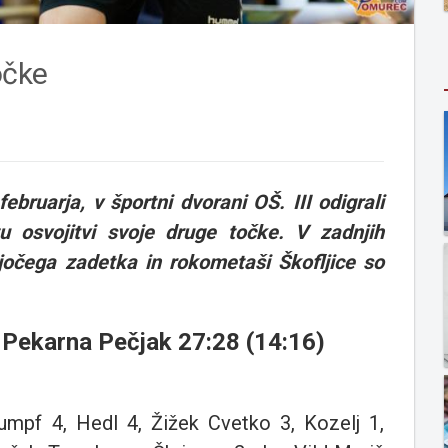
očke
ebruarja, v športni dvorani OŠ. III odigrali
zu osvojitvi svoje druge točke. V zadnjih
jočega zadetka in rokometaši Škofljice so
 Pekarna Pečjak 27:28 (14:16)
mpf 4, Hedl 4, Žižek Cvetko 3, Kozelj 1,