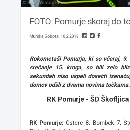
FOTO: Pomurje skoraj do t
Murska Sobota, 10.2.2019
Rokometaši Pomurja, ki so včeraj, 9. f
srečanje 15. kroga, so bili zelo bli
sekundah niso uspeli dosečti izenaču
domov odšli z dvema novima točkama.
RK Pomurje - ŠD Škofljica
RK Pomurje
:
Osterc 8, Bombek 7, Štu