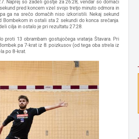
:27. Naprej so zadeli gostje za 26:28, vendar so domači
 42 sekund pred koncem vzel svojo tretjo minuto odmora in
 pa ga na srečo domačih niso izkoristili. Nekaj sekund
d Bombekom in ostali sta 2 sekundi do konca srečanja.
 cilja in ostalo je pri rezultatu 27:28.
lo proti 13 obrambam gostujočega vratarja Štavara. Pri
Bombek pa 7-krat iz 8. poizkusov (od tega oba strela iz
la po 8-krat.