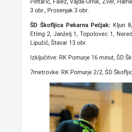
Pintarič, Falež, Vajda-Ornik, Zver, Ham
3 obr., Prosenjak 3 obr.
ŠD Škofljica Pekarna Pečjak
:
Kljun 8
Etling 2, Janželj 1, Topolovec 1, Nere
Lipužič, Štavar 13 obr.
Izključitve: RK Pomurje 16 minut, ŠD Šk
7metrovke: RK Pomurje 2/2, ŠD Škoflji