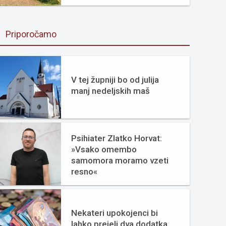
Priporočamo
V tej župniji bo od julija
manj nedeljskih maš
Psihiater Zlatko Horvat:
»Vsako omembo
samomora moramo vzeti
resno«
Nekateri upokojenci bi
lahko prejeli dva dodatka