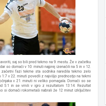
avoriti, saj so bili pred tekmo na 9. mestu. Že v začetku
ndar so domači v 10. minuti najprej izenačili na 5 in v 12.
 V začetni fazi tekme sta sodnika naredila tekmo zelo
m 1:7 v 22. minuti povedli z najvišjo prednostjo na tekmi
očnjaka v 21. minuti ni veliko pomagala. Domači so se
id 5:1 in se vrnili v igro z rezultatom 13:14. Rezultat
o si domači rokometaši nabrali že 12 minut izključitev