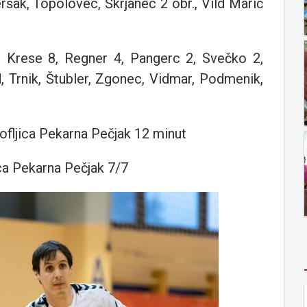
eršak, Topolovec, Škrjanec 2 obr., Vild Marič
, Krese 8, Regner 4, Pangerc 2, Svečko 2,
d, Trnik, Štubler, Zgonec, Vidmar, Podmenik,
ofljica Pekarna Pečjak 12 minut
ca Pekarna Pečjak 7/7