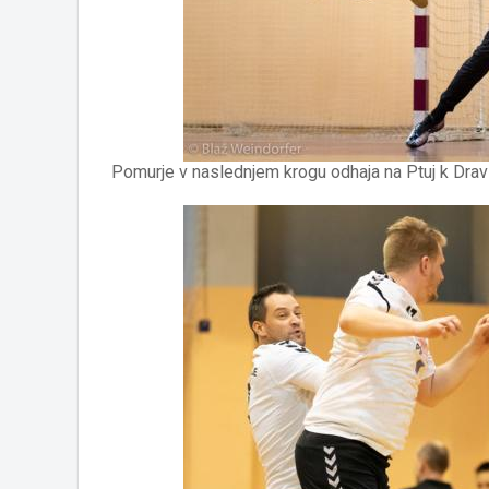
Pomurje v naslednjem krogu odhaja na Ptuj k Dravi,