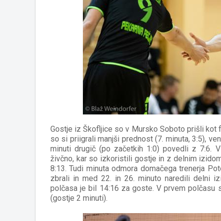
Gostje iz Škofljice so v Mursko Soboto prišli kot f
so si priigrali manjši prednost (7. minuta, 3:5), ve
minuti drugič (po začetkih 1:0) povedli z 7:6.
živčno, kar so izkoristili gostje in z delnim izido
8:13. Tudi minuta odmora domačega trenerja Pot
zbrali in med 22. in 26. minuto naredili delni iz
polčasa je bil 14:16 za goste. V prvem polčasu s
(gostje 2 minuti).