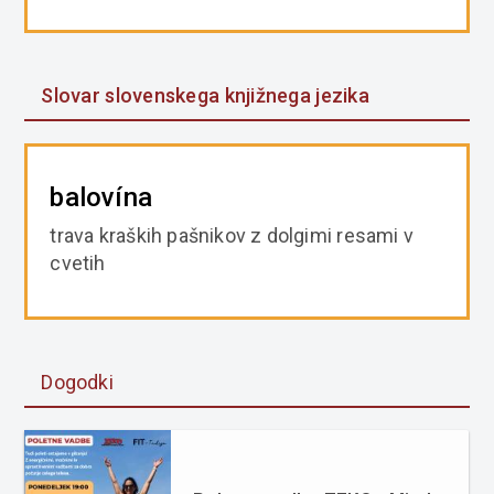
Slovar slovenskega knjižnega jezika
balovína
trava kraških pašnikov z dolgimi resami v
cvetih
Dogodki