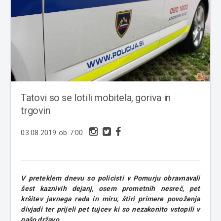
Tatovi so se lotili mobitela, goriva in
trgovin
03.08.2019 ob 7:00
V preteklem dnevu so policisti v Pomurju obravnavali
šest kaznivih dejanj, osem prometnih nesreč, pet
kršitev javnega reda in miru, štiri primere povoženja
divjadi ter prijeli pet tujcev ki so nezakonito vstopili v
našo državo.