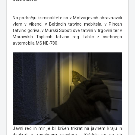
Na področju kriminalitete so v Motvarjevcih obravnavali
vlom v vikend, v Beltincih tatvino mobitela, v Pincah
tatvino goriva, v Murski Soboti dve tatvini v trgovini ter v
Moravskih Toplicah tatvino reg. tablic z osebnega
avtomobila MS NE-780.
Javni red in mir je bil kršen trikrat na javnem kraju in
dvakrat v zasebnem prostoru. Kršitelji so se ob