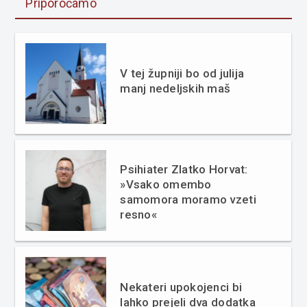
Priporočamo
V tej župniji bo od julija
manj nedeljskih maš
Psihiater Zlatko Horvat:
»Vsako omembo
samomora moramo vzeti
resno«
Nekateri upokojenci bi
lahko prejeli dva dodatka