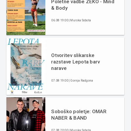
Poletne vadbe ZEKO - Mind
& Body
06.08 19:00 | Murska Sobota
Otvoritev slikarske
razstave Lepota barv
narave
07.08 19:00 | Gornja Radgona
Soboško poletje: OMAR
NABER & BAND
07.08 20:00 | Murska Sobota