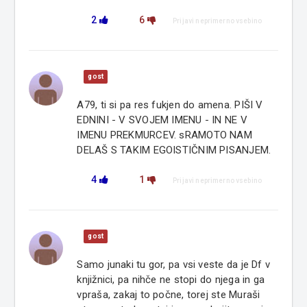
2
6
Prijavi neprimerno vsebino
gost
A79, ti si pa res fukjen do amena. PIŠI V
EDNINI - V SVOJEM IMENU - IN NE V
IMENU PREKMURCEV. sRAMOTO NAM
DELAŠ S TAKIM EGOISTIČNIM PISANJEM.
4
1
Prijavi neprimerno vsebino
gost
Samo junaki tu gor, pa vsi veste da je Df v
knjižnici, pa nihče ne stopi do njega in ga
vpraša, zakaj to počne, torej ste Muraši