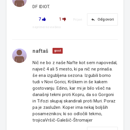
DF IDIOT.
7
1
reply
Odgovori
Prijavi
neprimerno vsebino
naftaš
gost
Nič ne bo z naše Nafte kot sem napovedal,
največ 4 ali 5 mesto, ki pa nič ne prinaša.
še ena izgubljena sezona. Izgubili bomo
tudi v Novi Gorici, Krškem in še kakem
gostovanju. Edino, kar mi je bilo všeč na
današnji tekmi proti Kopru, da so Gorgoni
in Tifozi skupaj skandirali proti Muri. Poraz
pa je zaslužen. Koper ima nekaj boljših
posameznikov, ki so odločili tekmo,
trojicaVršič-Galešič-Štromajer