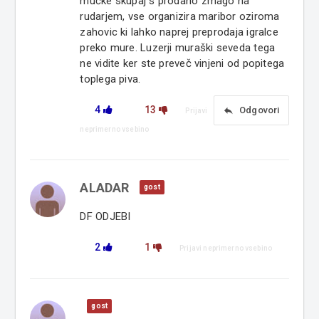
mučke skupaj s prodano zmago na
rudarjem, vse organizira maribor oziroma
zahovic ki lahko naprej preprodaja igralce
preko mure. Luzerji muraški seveda tega
ne vidite ker ste preveč vinjeni od popitega
toplega piva.
4
13
reply
Odgovori
Prijavi
neprimerno vsebino
ALADAR
gost
DF ODJEBI
2
1
Prijavi neprimerno vsebino
gost