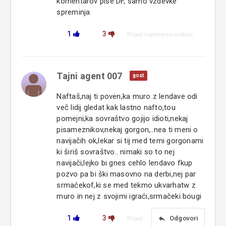
komentarov piše DF, samo vzdevke
spreminja.
1
3
Prijavi neprimerno vsebino
Tajni agent 007
gost
Naftaš,naj ti poven,ka muro z lendave odi
več lidij gledat kak lastno nafto,tou
pomejni,ka sovraštvo gojijo idioti,nekaj
pisameznikov,nekaj gorgon,..nea ti meni o
navijačih ok,lekar si tij med temi gorgonami
ki širiš sovraštvo.. nimaki so to nej
navijači,lejko bi gnes cehlo lendavo fkup
pozvo pa bi ški masovno na derbi,nej par
srmaćekof,ki se med tekmo ukvarhatw z
muro in nej z svojimi igraći,srmačeki bougi
1
3
reply
Odgovori
Prijavi