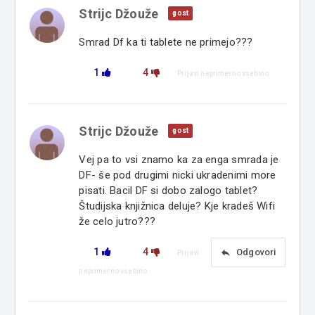
Strijc Džouže
gost
Smrad Df ka ti tablete ne primejo???
1
4
Prijavi neprimerno vsebino
Strijc Džouže
gost
Vej pa to vsi znamo ka za enga smrada je
DF- še pod drugimi nicki ukradenimi more
pisati. Bacil DF si dobo zalogo tablet?
Študijska knjižnica deluje? Kje kradeš Wifi
že celo jutro???
1
4
reply
Odgovori
Prijavi
neprimerno vsebino