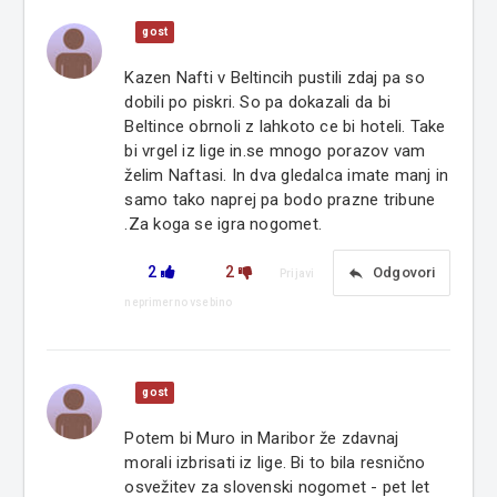
gost
Kazen Nafti v Beltincih pustili zdaj pa so
dobili po piskri. So pa dokazali da bi
Beltince obrnoli z lahkoto ce bi hoteli. Take
bi vrgel iz lige in.se mnogo porazov vam
želim Naftasi. In dva gledalca imate manj in
samo tako naprej pa bodo prazne tribune
.Za koga se igra nogomet.
2
2
reply
Odgovori
Prijavi
neprimerno vsebino
gost
Potem bi Muro in Maribor že zdavnaj
morali izbrisati iz lige. Bi to bila resnično
osvežitev za slovenski nogomet - pet let