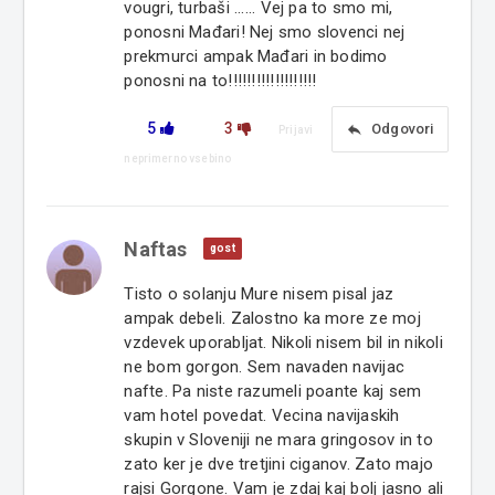
vougri, turbaši ...... Vej pa to smo mi,
ponosni Mađari! Nej smo slovenci nej
prekmurci ampak Mađari in bodimo
ponosni na to!!!!!!!!!!!!!!!!!!!
5
3
reply
Odgovori
Prijavi
neprimerno vsebino
Naftas
gost
Tisto o solanju Mure nisem pisal jaz
ampak debeli. Zalostno ka more ze moj
vzdevek uporabljat. Nikoli nisem bil in nikoli
ne bom gorgon. Sem navaden navijac
nafte. Pa niste razumeli poante kaj sem
vam hotel povedat. Vecina navijaskih
skupin v Sloveniji ne mara gringosov in to
zato ker je dve tretjini ciganov. Zato majo
rajsi Gorgone. Vam je zdaj kaj bolj jasno ali