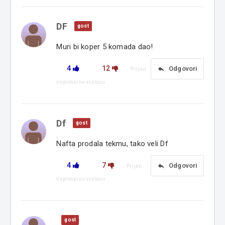
DF
gost
Muri bi koper 5 komada dao!
4
12
reply
Odgovori
Prijavi
neprimerno vsebino
Df
gost
Nafta prodala tekmu, tako veli Df
4
7
reply
Odgovori
Prijavi
neprimerno vsebino
gost