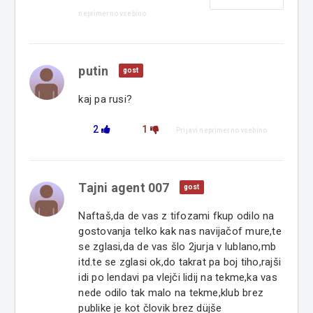
neprimerno vsebino
putin
gost
kaj pa rusi?
2
1
Prijavi neprimerno vsebino
Tajni agent 007
gost
Naftaš,da de vas z tifozami fkup odilo na
gostovanja telko kak nas navijačof mure,te
se zglasi,da de vas šlo 2jurja v lublano,mb
itd.te se zglasi ok,do takrat pa boj tiho,rajši
idi po lendavi pa vlejči lidij na tekme,ka vas
nede odilo tak malo na tekme,klub brez
publike je kot človik brez düjše