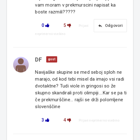
vam moram v prekmurscini napisat ka
boste razmili?????
0
5
reply
Odgovori
Prijavi
neprimerno vsebino
DF
gost
Navijaške skupine se med seboj sploh ne
marajo, od kod tebi misel da imajo vsi radi
dvotaktne? Tudi viole in gringosi so že
skupno skandirali proti olimpiji....Kar se pa ti
če prekmurščine... rajši se drži polomljene
slovenščine
3
4
Prijavi neprimerno vsebino