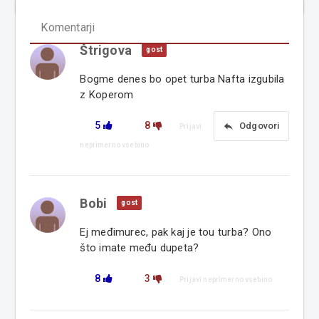
Komentarji
Štrigova
gost
Bogme denes bo opet turba Nafta izgubila
z Koperom
5
8
reply
Odgovori
Prijavi
neprimerno vsebino
Bobi
gost
Ej međimurec, pak kaj je tou turba? Ono
što imate među dupeta?
8
3
Prijavi neprimerno vsebino