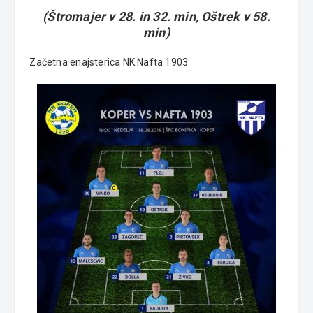
(Štromajer v 28. in 32. min, Oštrek v 58.
min)
Začetna enajsterica NK Nafta 1903: