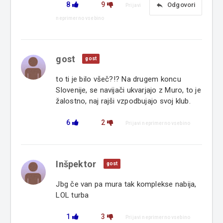
8
9
reply
Odgovori
Prijavi
neprimerno vsebino
gost
gost
to ti je bilo všeč?!? Na drugem koncu
Slovenije, se navijači ukvarjajo z Muro, to je
žalostno, naj rajši vzpodbujajo svoj klub.
6
2
Prijavi neprimerno vsebino
Inšpektor
gost
Jbg če van pa mura tak komplekse nabija,
LOL turba
1
3
Prijavi neprimerno vsebino