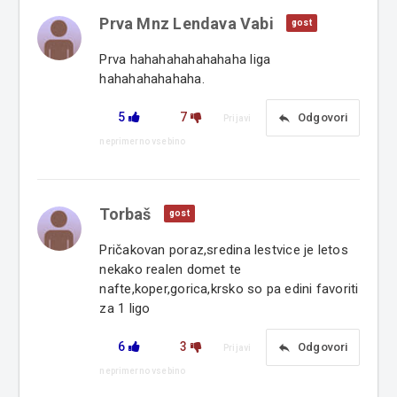
Prva Mnz Lendava Vabi
gost
Prva hahahahahahahaha liga
hahahahahahaha.
5
7
reply
Odgovori
Prijavi
neprimerno vsebino
Torbaš
gost
Pričakovan poraz,sredina lestvice je letos
nekako realen domet te
nafte,koper,gorica,krsko so pa edini favoriti
za 1 ligo
6
3
reply
Odgovori
Prijavi
neprimerno vsebino