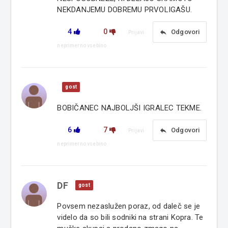
NEKDANJEMU DOBREMU PRVOLIGAŠU.
4
0
reply
Odgovori
Prijavi
neprimerno vsebino
gost
BOBIČANEC NAJBOLJŠI IGRALEC TEKME.
6
7
reply
Odgovori
Prijavi
neprimerno vsebino
DF
gost
Povsem nezaslužen poraz, od daleč se je
videlo da so bili sodniki na strani Kopra. Te