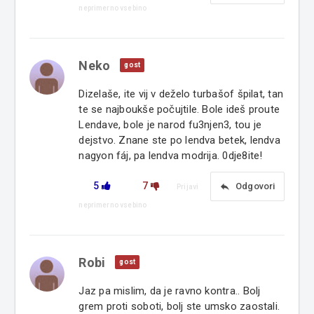
neprimerno vsebino
Neko
gost
Dizelaše, ite vij v deželo turbašof špilat, tan
te se najboukše počujtile. Bole ideš proute
Lendave, bole je narod fu3njen3, tou je
dejstvo. Znane ste po lendva betek, lendva
nagyon fáj, pa lendva modrija. 0dje8ite!
5
7
reply
Odgovori
Prijavi
neprimerno vsebino
Robi
gost
Jaz pa mislim, da je ravno kontra.. Bolj
grem proti soboti, bolj ste umsko zaostali.