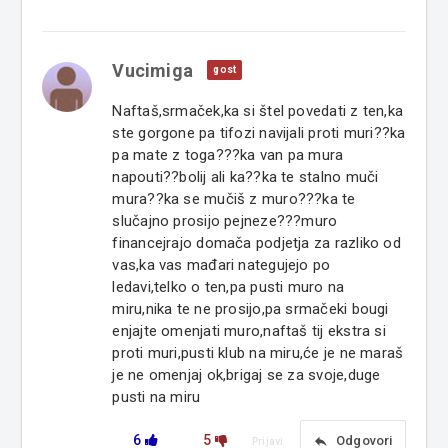
Vucimiga
gost
Naftaš,srmaček,ka si štel povedati z ten,ka
ste gorgone pa tifozi navijali proti muri??ka
pa mate z toga???ka van pa mura
napouti??bolij ali ka??ka te stalno muči
mura??ka se mučiš z muro???ka te
slučajno prosijo pejneze???muro
financejrajo domača podjetja za razliko od
vas,ka vas mađari nategujejo po
ledavi,telko o ten,pa pusti muro na
miru,nika te ne prosijo,pa srmačeki bougi
enjajte omenjati muro,naftaš tij ekstra si
proti muri,pusti klub na miru,će je ne maraš
je ne omenjaj ok,brigaj se za svoje,duge
pusti na miru
6
5
reply
Odgovori
Prijavi