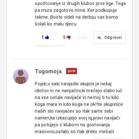
spoštovanje iz drugih klubov prve lige. Tega
pa mura zagotovo nima. Ker podkupuje
tekme. Boste videli na derbiju vas bomo
šolali ko malu djecu.
1
5
reply
Odgovori
Prijavi
neprimerno vsebino
Tugomoja
gost
Pojeb,v saki navijaški skupini je nekaj
idiotov in ne navijaćov,ki mećejo slabo luć
na vse ostale navijaće in nemoj ti tu kdo
koga mara in kdo koga ne ok!!te skupinice
naših slo navijačev so itak same sebi
namen,ka izkazujejo svoj iq,pravi navijaći
pa potujejo z klubom na gostovanja
masovno,ostalo so itak dreko mešači