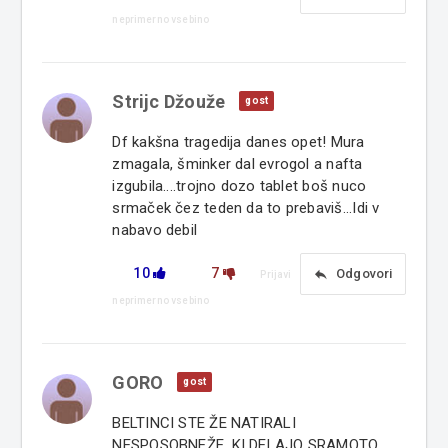
neprimerno vsebino
Strijc Džouže
gost
Df kakšna tragedija danes opet! Mura
zmagala, šminker dal evrogol a nafta
izgubila....trojno dozo tablet boš nuco
srmaček čez teden da to prebaviš...Idi v
nabavo debil
10
7
reply
Odgovori
Prijavi
neprimerno vsebino
GORO
gost
BELTINCI STE ŽE NATIRALI
NESPOSOBNEŽE, KI DELAJO SRAMOTO