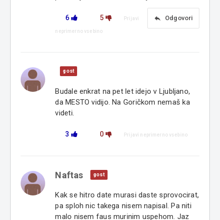
6
5
reply
Odgovori
Prijavi
neprimerno vsebino
gost
Budale enkrat na pet let idejo v Ljubljano,
da MESTO vidijo. Na Goričkom nemaš ka
videti.
3
0
Prijavi neprimerno vsebino
Naftas
gost
Kak se hitro date murasi daste sprovocirat,
pa sploh nic takega nisem napisal. Pa niti
malo nisem faus murinim uspehom. Jaz