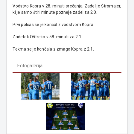
Vodstvo Kopra v 28. minuti srečanja. Zadel je Štromajer,
ki je samo štiri minute pozneje zadel za 2:0.
Prvi polčas se je končal z vodstvom Kopra.
Zadetek Oštreka v 58. minuti za 2:1.
Tekma se je končala z zmago Kopra z 2:1.
Fotogalerija