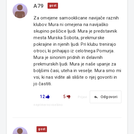
A79
gost
Za omejene samooklicane navijače raznih
klubov. Mura ni omejena na navijaško
skupino peščice ljudi. Mura je predstavnik
mesta Murska Sobota, prekmurske
pokrajine in njenih ljudi. Pri klubu trenirajo
otroci, ki prihajajo iz celotnega Pomurja.
Mura je sinonim pridnih in delavnih
prekmurskih ljudi. Mura je naše upanje za
boljšimi časi, uteha in veselje. Mura smo mi
vsi, ki nas vidite ali slišite o njej govoriti in
jo častiti.
12
5
reply
Odgovori
Prijavi
neprimerno vsebino
gost