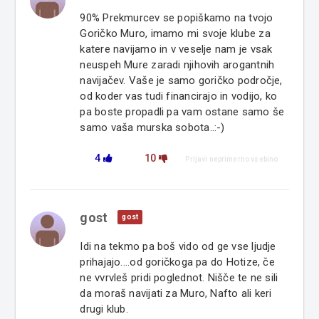
90% Prekmurcev se popiškamo na tvojo
Goričko Muro, imamo mi svoje klube za
katere navijamo in v veselje nam je vsak
neuspeh Mure zaradi njihovih arogantnih
navijačev. Vaše je samo goričko področje,
od koder vas tudi financirajo in vodijo, ko
pa boste propadli pa vam ostane samo še
samo vaša murska sobota..:-)
4
10
Prijavi neprimerno vsebino
gost
gost
Idi na tekmo pa boš vido od ge vse ljudje
prihajajo....od goričkoga pa do Hotize, če
ne vvrvleš pridi poglednot. Nišče te ne sili
da moraš navijati za Muro, Nafto ali keri
drugi klub.