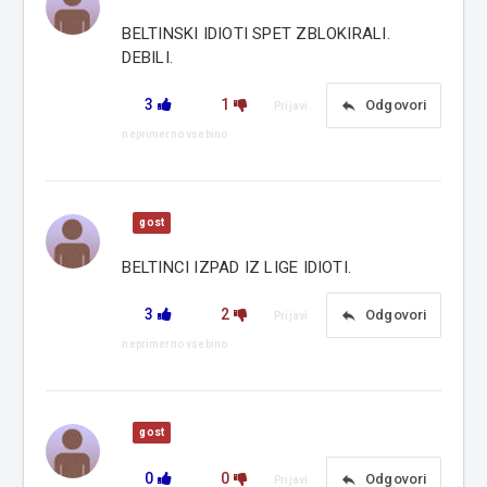
BELTINSKI IDIOTI SPET ZBLOKIRALI.
DEBILI.
3
1
reply
Odgovori
Prijavi
neprimerno vsebino
gost
BELTINCI IZPAD IZ LIGE IDIOTI.
3
2
reply
Odgovori
Prijavi
neprimerno vsebino
gost
0
0
reply
Odgovori
Prijavi