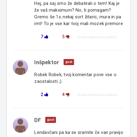
Hej, pa saj smo že debatirali o tem! Kaj je
že vaš maksimum? No, ti pomagam?
Gremo še 1x..nekaj sort žitaric, mura in pa
imt! To je vse kar tvoj mali mozek premore
7
5
Prijavi neprimerno vsebino
Inšpektor
gost
Robek Robek, tvoj komentar pove vse o
zaostalosti ;)
2
4
Prijavi neprimerno vsebino
DF
gost
Lendavčani pa ka se sramite če van pravijo