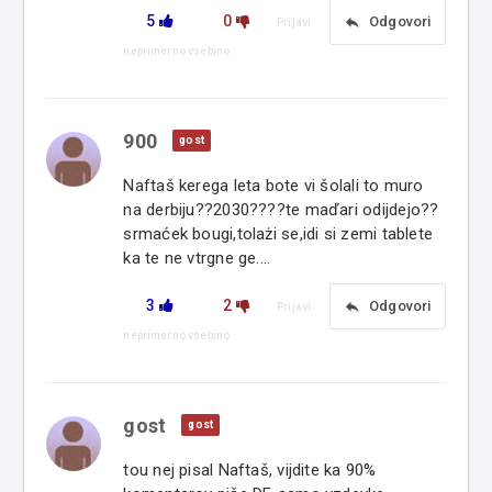
5
0
reply
Odgovori
Prijavi
neprimerno vsebino
900
gost
Naftaš kerega leta bote vi šolali to muro
na derbiju??2030????te maďari odijdejo??
srmaćek bougi,tolażi se,idi si zemi tablete
ka te ne vtrgne ge....
3
2
reply
Odgovori
Prijavi
neprimerno vsebino
gost
gost
tou nej pisal Naftaš, vijdite ka 90%