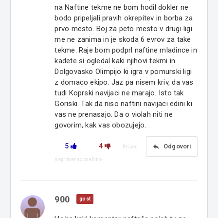
na Naftine tekme ne bom hodil dokler ne
bodo pripeljali pravih okrepitev in borba za
prvo mesto. Boj za peto mesto v drugi ligi
me ne zanima in je skoda 6 evrov za take
tekme. Raje bom podprl naftine mladince in
kadete si ogledal kaki njihovi tekmi in
Dolgovasko Olimpijo ki igra v pomurski ligi
z domaco ekipo. Jaz pa nisem kriv, da vas
tudi Koprski navijaci ne marajo. Isto tak
Goriski. Tak da niso naftini navijaci edini ki
vas ne prenasajo. Da o violah niti ne
govorim, kak vas obozujejo.
5
4
reply
Odgovori
Prijavi
neprimerno vsebino
900
gost