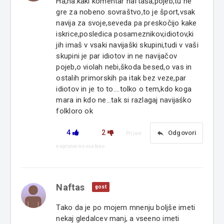
Ha,ha.kaki komentar naftaša,pojeb,tu ne
gre za nobeno sovraštvo,to je šport,vsak
navija za svoje,seveda pa preskočijo kake
iskrice,posledica posameznikov,idiotov,ki
jih imaš v vsaki navijaški skupini,tudi v vaši
skupini je par idiotov in ne navijačov
pojeb,o violah nebi,škoda besed,o vas in
ostalih primorskih pa itak bez veze,par
idiotov in je to to....tolko o tem,kdo koga
mara in kdo ne...tak si razlagaj navijaśko
folkloro ok
4
2
reply
Odgovori
Prijavi
neprimerno vsebino
Naftas
gost
Tako da je po mojem mnenju boljše imeti
nekaj gledalcev manj, a vseeno imeti