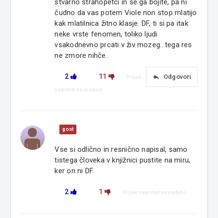
stvarno strahopetci in se ga bojite, pa ni
čudno da vas potem Viole non stop mlatijo
kak mlatilnica žitno klasje. DF, ti si pa itak
neke vrste fenomen, toliko ljudi
vsakodnevno prcati v živ mozeg...tega res
ne zmore nihče.
2
11
reply
Odgovori
Prijavi
neprimerno vsebino
gost
Vse si odlično in resnično napisal, samo
tistega človeka v knjižnici pustite na miru,
ker on ni DF.
2
1
Prijavi neprimerno vsebino