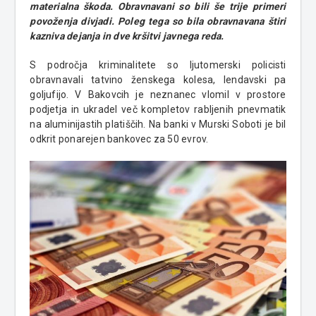
materialna škoda. Obravnavani so bili še trije primeri
povoženja divjadi. Poleg tega so bila obravnavana štiri
kazniva dejanja in dve kršitvi javnega reda.
S področja kriminalitete so ljutomerski policisti
obravnavali tatvino ženskega kolesa, lendavski pa
goljufijo. V Bakovcih je neznanec vlomil v prostore
podjetja in ukradel več kompletov rabljenih pnevmatik
na aluminijastih platiščih. Na banki v Murski Soboti je bil
odkrit ponarejen bankovec za 50 evrov.