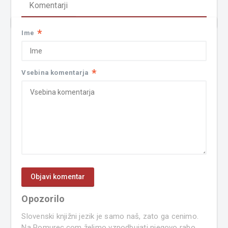
Komentarji
*
Ime
*
Vsebina komentarja
Opozorilo
Slovenski knjižni jezik je samo naš, zato ga cenimo.
Na Pomurec.com želimo vzpodbujati njegovo rabo,