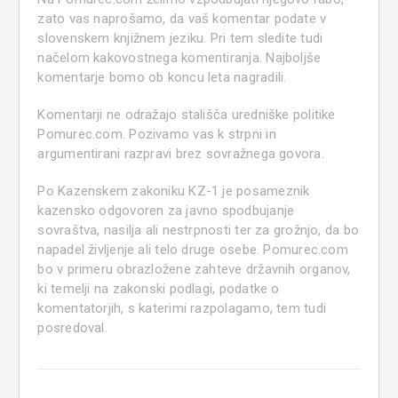
zato vas naprošamo, da vaš komentar podate v
slovenskem knjižnem jeziku. Pri tem sledite tudi
načelom kakovostnega komentiranja. Najboljše
komentarje bomo ob koncu leta nagradili.
Komentarji ne odražajo stališča uredniške politike
Pomurec.com. Pozivamo vas k strpni in
argumentirani razpravi brez sovražnega govora.
Po Kazenskem zakoniku KZ-1 je posameznik
kazensko odgovoren za javno spodbujanje
sovraštva, nasilja ali nestrpnosti ter za grožnjo, da bo
napadel življenje ali telo druge osebe. Pomurec.com
bo v primeru obrazložene zahteve državnih organov,
ki temelji na zakonski podlagi, podatke o
komentatorjih, s katerimi razpolagamo, tem tudi
posredoval.