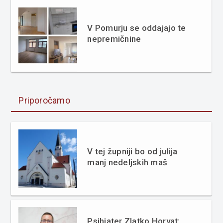
V Pomurju se oddajajo te
nepremičnine
Priporočamo
V tej župniji bo od julija
manj nedeljskih maš
Psihiater Zlatko Horvat: