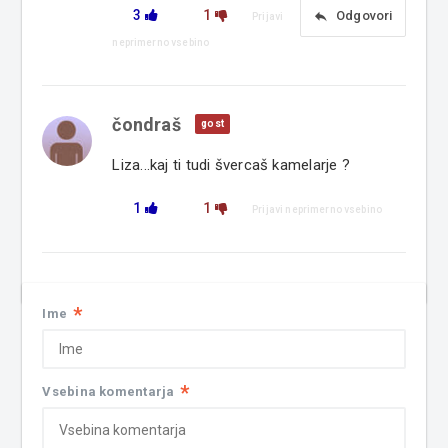
3
1
reply
Odgovori
Prijavi
neprimerno vsebino
čondraš
gost
Liza...kaj ti tudi švercaš kamelarje ?
1
1
Prijavi neprimerno vsebino
*
Ime
*
Vsebina komentarja