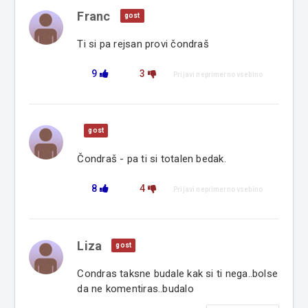
Franc
gost
Ti si pa rejsan provi čondraš
9
3
Prijavi neprimerno vsebino
gost
Čondraš - pa ti si totalen bedak.
8
4
Prijavi neprimerno vsebino
Liza
gost
Condras taksne budale kak si ti nega..bolse
da ne komentiras..budalo