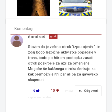
Komentarji
čondraš
gost
Stavim da je večino otrok "izposojenih "...in
zdaj bodo lezbične aktivistke popadale v
trans, bodo po hitrem postopku zaradi
otrok poskrbele za azil za omenjene .
Mogoče še kakšnega otroka šenkajo za
kak premožni elitni par ali pa za gayevsko
skupnost .
6
10
reply
Odgovori
Prijavi
neprimerno vsebino