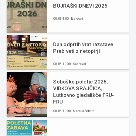
BÜJRAŠKI DNEVI 2026
08.08 8:00 | Ižakovci
Dan odprtih vrat razstave
Preživeti z netopirji
08.08 10:00 | Kančevci
Soboško poletje 2026:
VIDKOVA SRAJČICA,
Lutkovno gledališče FRU-
FRU
08.08 10:00 | Murska Sobota