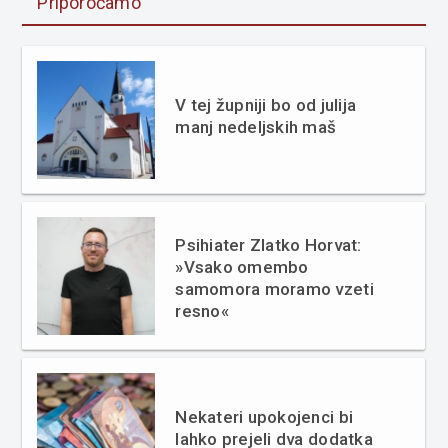
Priporočamo
V tej župniji bo od julija
manj nedeljskih maš
Psihiater Zlatko Horvat:
»Vsako omembo
samomora moramo vzeti
resno«
Nekateri upokojenci bi
lahko prejeli dva dodatka