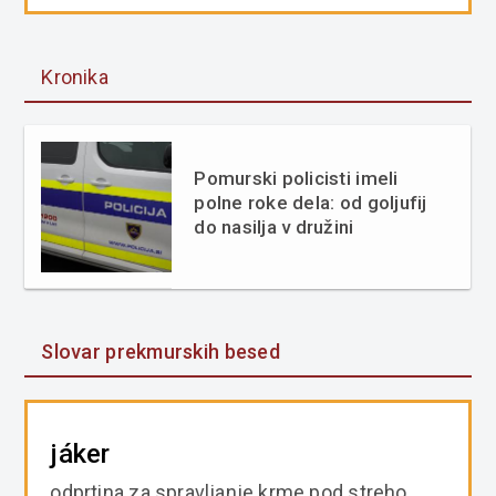
Kronika
Pomurski policisti imeli
polne roke dela: od goljufij
do nasilja v družini
Slovar prekmurskih besed
jáker
odprtina za spravljanje krme pod streho