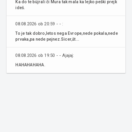
Ka do te büjrali či Mura tak mala ka lejko peški prejk
ideš.
08.08.2026 ob 20:59 - - :
To je tak dobro,letos nega Evrope,nede pokala,nede
prvaka,pa nede pejnez.Sicer,št...
08.08.2026 ob 19:50 - - Ajajaj:
HAHAHAHAHA.