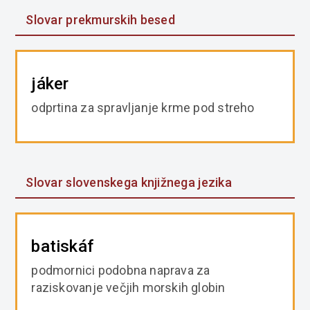
Slovar prekmurskih besed
jáker
odprtina za spravljanje krme pod streho
Slovar slovenskega knjižnega jezika
batiskáf
podmornici podobna naprava za
raziskovanje večjih morskih globin