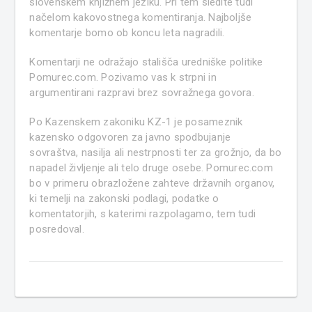
slovenskem knjižnem jeziku. Pri tem sledite tudi
načelom kakovostnega komentiranja. Najboljše
komentarje bomo ob koncu leta nagradili.
Komentarji ne odražajo stališča uredniške politike
Pomurec.com. Pozivamo vas k strpni in
argumentirani razpravi brez sovražnega govora.
Po Kazenskem zakoniku KZ-1 je posameznik
kazensko odgovoren za javno spodbujanje
sovraštva, nasilja ali nestrpnosti ter za grožnjo, da bo
napadel življenje ali telo druge osebe. Pomurec.com
bo v primeru obrazložene zahteve državnih organov,
ki temelji na zakonski podlagi, podatke o
komentatorjih, s katerimi razpolagamo, tem tudi
posredoval.