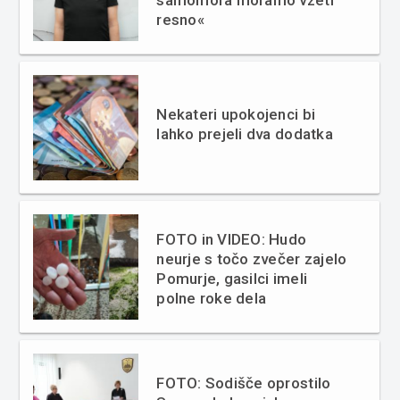
samomora moramo vzeti
resno«
Nekateri upokojenci bi
lahko prejeli dva dodatka
FOTO in VIDEO: Hudo
neurje s točo zvečer zajelo
Pomurje, gasilci imeli
polne roke dela
FOTO: Sodišče oprostilo