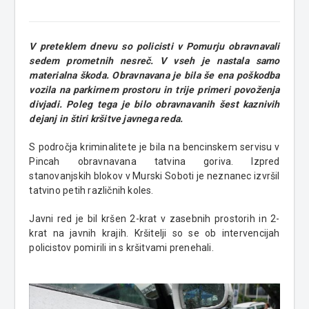
V preteklem dnevu so policisti v Pomurju obravnavali
sedem prometnih nesreč. V vseh je nastala samo
materialna škoda. Obravnavana je bila še ena poškodba
vozila na parkirnem prostoru in trije primeri povoženja
divjadi. Poleg tega je bilo obravnavanih šest kaznivih
dejanj in štiri kršitve javnega reda.
S področja kriminalitete je bila na bencinskem servisu v
Pincah obravnavana tatvina goriva. Izpred
stanovanjskih blokov v Murski Soboti je neznanec izvršil
tatvino petih različnih koles.
Javni red je bil kršen 2-krat v zasebnih prostorih in 2-
krat na javnih krajih. Kršitelji so se ob intervencijah
policistov pomirili in s kršitvami prenehali.