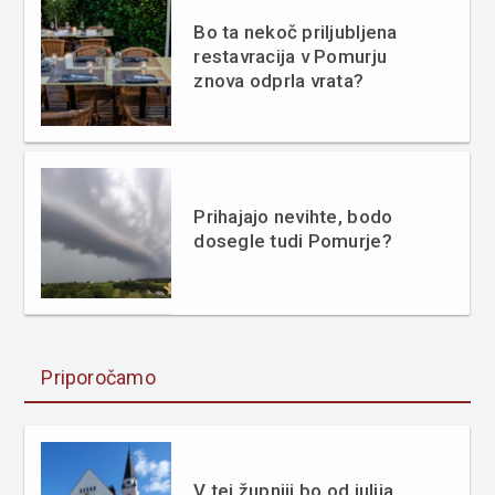
Bo ta nekoč priljubljena
restavracija v Pomurju
znova odprla vrata?
Prihajajo nevihte, bodo
dosegle tudi Pomurje?
Priporočamo
V tej župniji bo od julija