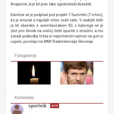
Anapurne, ki je bil prav tako zgodovinski dosežek.
Karničar se je podpisal pod projekt 7 Summits (7 vrhov),
ko je smučal z najvišjih vrhov vseh celin. V zadnjih letih
je bil obseden z osemtisočakom K2, s katerega se je
(kot prvi človek na svetu) želel spustiti s smučmi, a mu
zaradi poškodbe hrbta in neprimernih razmer na gori ni
uspelo, poročajo na MMC Radiotelevizije Slovenija.
Fotogalerija
Komentarji
sportnik
gost