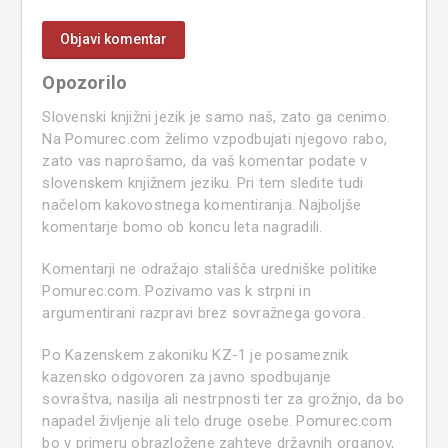
Opozorilo
Slovenski knjižni jezik je samo naš, zato ga cenimo.
Na Pomurec.com želimo vzpodbujati njegovo rabo,
zato vas naprošamo, da vaš komentar podate v
slovenskem knjižnem jeziku. Pri tem sledite tudi
načelom kakovostnega komentiranja. Najboljše
komentarje bomo ob koncu leta nagradili.
Komentarji ne odražajo stališča uredniške politike
Pomurec.com. Pozivamo vas k strpni in
argumentirani razpravi brez sovražnega govora.
Po Kazenskem zakoniku KZ-1 je posameznik
kazensko odgovoren za javno spodbujanje
sovraštva, nasilja ali nestrpnosti ter za grožnjo, da bo
napadel življenje ali telo druge osebe. Pomurec.com
bo v primeru obrazložene zahteve državnih organov,