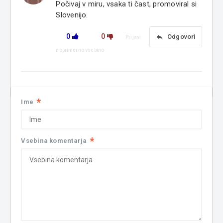
Počivaj v miru, vsaka ti čast, promoviral si
Slovenijo.
0
0
reply
Odgovori
Prijavi
neprimerno vsebino
*
Ime
*
Vsebina komentarja