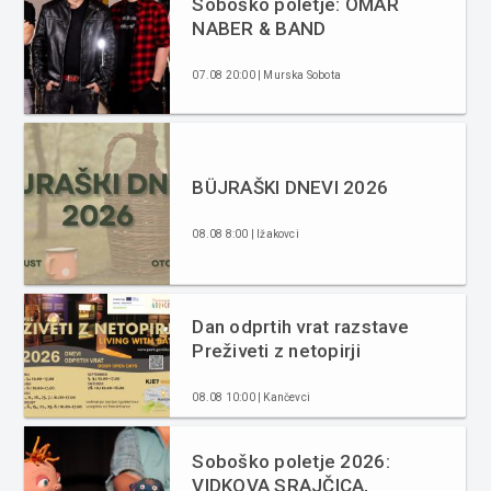
Soboško poletje: OMAR
NABER & BAND
07.08 20:00 | Murska Sobota
BÜJRAŠKI DNEVI 2026
08.08 8:00 | Ižakovci
Dan odprtih vrat razstave
Preživeti z netopirji
08.08 10:00 | Kančevci
Soboško poletje 2026:
VIDKOVA SRAJČICA,