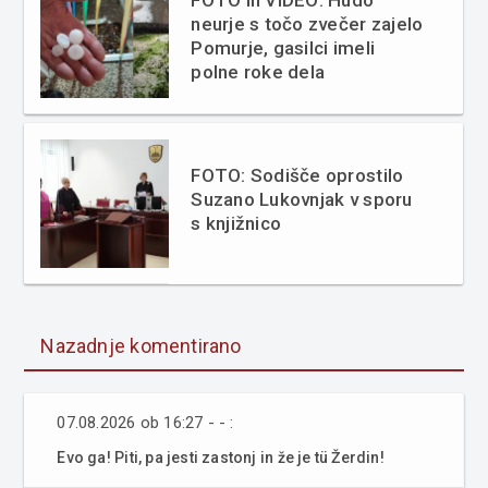
FOTO in VIDEO: Hudo
neurje s točo zvečer zajelo
Pomurje, gasilci imeli
polne roke dela
FOTO: Sodišče oprostilo
Suzano Lukovnjak v sporu
s knjižnico
Nazadnje komentirano
07.08.2026 ob 16:27 - - :
Evo ga! Piti, pa jesti zastonj in že je tü Žerdin!