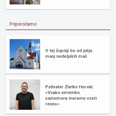
Priporočamo
V tej župniji bo od julija
manj nedeljskih maš
Psihiater Zlatko Horvat:
»Vsako omembo
samomora moramo vzeti
resno«