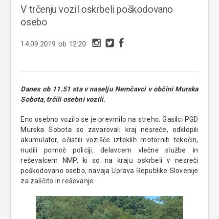
V trčenju vozil oskrbeli poškodovano
osebo
14.09.2019 ob 12:20
Danes ob 11.51 sta v naselju Nemčavci v občini Murska
Sobota, trčili osebni vozili.
Eno osebno vozilo se je prevrnilo na streho. Gasilci PGD
Murska Sobota so zavarovali kraj nesreče, odklopili
akumulator, očistili vozišče izteklih motornih tekočin,
nudili pomoč policiji, delavcem vlečne službe in
reševalcem NMP, ki so na kraju oskrbeli v nesreči
poškodovano osebo, navaja Uprava Republike Slovenije
za zaščito in reševanje.