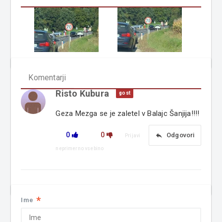
Komentarji
Risto Kubura
gost
Geza Mezga se je zaletel v Balajc Šanjija!!!!
0
0
reply
Odgovori
Prijavi
neprimerno vsebino
*
Ime