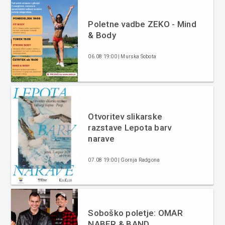
Poletne vadbe ZEKO - Mind
& Body
06.08 19:00 | Murska Sobota
Otvoritev slikarske
razstave Lepota barv
narave
07.08 19:00 | Gornja Radgona
Soboško poletje: OMAR
NABER & BAND