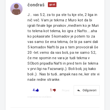
čondraš
gost
J... vas 5:2, za to pa ste tu kje ste, 2 liga in
nič več. Vam je tekma z Muro kot da bi
igrali finale lige prvakov ,medtem ko je Muri
to tekma kot tekma, ko igra z Nafto.....aha
ko pokasirate 5 komadov je potem to za
vas samo še ena tekma, če bi pa sami dali
5 komadov Nafti bi pa s tem provocirali še
20 -let..vemo da vas boli, pa ne samo 5:2,
če me spomin ne vara je tudi tekma v
SOboti pripadla Nafti in pred tem še tekma
v prvi ligi na Fazanariji ;). Boli boli, joj kako
boli ;) . Nas bi tudi...ampak nas ne, ker ste vi
naše redne stranke.
4
1
reply
Odgovori
Prijavi
neprimerno vsebino