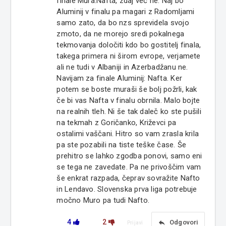
finale Mura:Nafta, zdaj več ne. Naj bo
Aluminij v finalu pa magari z Radomljami
samo zato, da bo nzs sprevidela svojo
zmoto, da ne morejo sredi pokalnega
tekmovanja določiti kdo bo gostitelj finala,
takega primera ni širom evrope, verjamete
ali ne tudi v Albaniji in Azerbadžanu ne.
Navijam za finale Aluminij: Nafta. Ker
potem se boste muraši še bolj požrli, kak
če bi vas Nafta v finalu obrnila. Malo bojte
na realnih tleh. Ni še tak daleč ko ste pušili
na tekmah z Goričanko, Križevci pa
ostalimi vaščani. Hitro so vam zrasla krila
pa ste pozabili na tiste teške čase. Še
prehitro se lahko zgodba ponovi, samo eni
se tega ne zavedate. Pa ne privoščim vam
še enkrat razpada, čeprav sovražite Nafto
in Lendavo. Slovenska prva liga potrebuje
močno Muro pa tudi Nafto.
4
2
reply
Odgovori
Prijavi