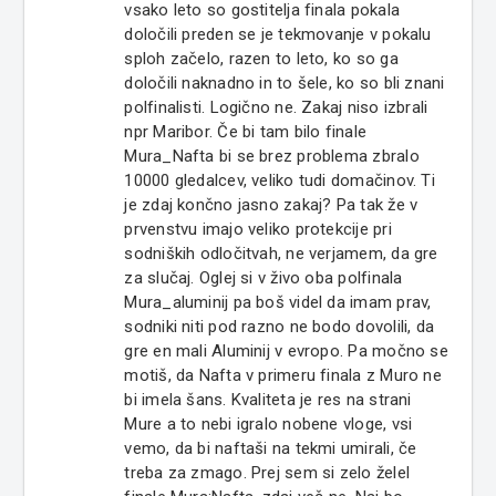
vsako leto so gostitelja finala pokala
določili preden se je tekmovanje v pokalu
sploh začelo, razen to leto, ko so ga
določili naknadno in to šele, ko so bli znani
polfinalisti. Logično ne. Zakaj niso izbrali
npr Maribor. Če bi tam bilo finale
Mura_Nafta bi se brez problema zbralo
10000 gledalcev, veliko tudi domačinov. Ti
je zdaj končno jasno zakaj? Pa tak že v
prvenstvu imajo veliko protekcije pri
sodniških odločitvah, ne verjamem, da gre
za slučaj. Oglej si v živo oba polfinala
Mura_aluminij pa boš videl da imam prav,
sodniki niti pod razno ne bodo dovolili, da
gre en mali Aluminij v evropo. Pa močno se
motiš, da Nafta v primeru finala z Muro ne
bi imela šans. Kvaliteta je res na strani
Mure a to nebi igralo nobene vloge, vsi
vemo, da bi naftaši na tekmi umirali, če
treba za zmago. Prej sem si zelo želel