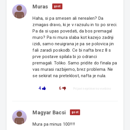
Muras
gost
Haha, si pa smesen ali nerealen? Da
zmagas dravo, ki je v razsulu in to po sreci.
Pa da si upas povedati, da bos premagal
muro? Pa ni mura slaba kot kazejo zadnji
izidi, samo neuigrana je pa se polovica jin
fali zaradi poskodb. Ce bi nafta brez 8 s
prve postave spilala bi jo odranci
premagali. Toliko. Samo pridite do finala pa
vas murasi razbijemo, brez problema. Ne
se sekirat na preteklost, nafta je nula.
4
6
Prijavi neprimerno vsebino
Magyar Bacsi
gost
Mura pa minus 100!!!!