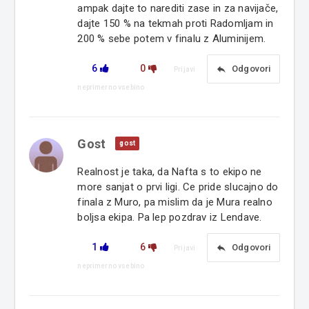
ampak dajte to narediti zase in za navijače,
dajte 150 % na tekmah proti Radomljam in
200 % sebe potem v finalu z Aluminijem.
6
0
reply
Odgovori
Prijavi
neprimerno vsebino
Gost
gost
Realnost je taka, da Nafta s to ekipo ne
more sanjat o prvi ligi. Ce pride slucajno do
finala z Muro, pa mislim da je Mura realno
boljsa ekipa. Pa lep pozdrav iz Lendave.
1
6
reply
Odgovori
Prijavi
neprimerno vsebino