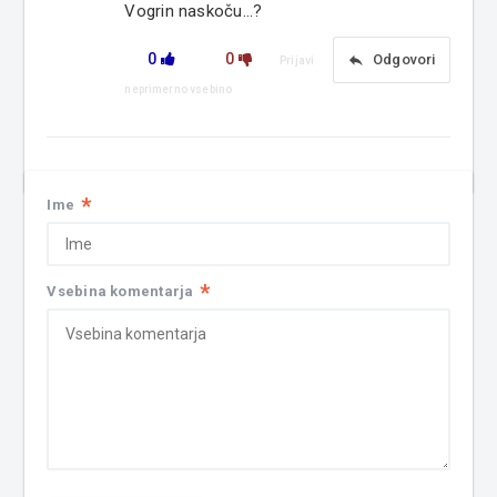
Vogrin naskoču...?
0
0
reply
Odgovori
Prijavi
neprimerno vsebino
*
Ime
*
Vsebina komentarja