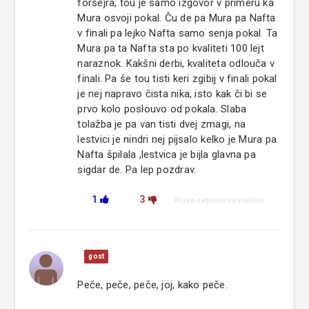
forsejra, tou je samo izgovor v primeru ka
Mura osvoji pokal. Ču de pa Mura pa Nafta
v finali pa lejko Nafta samo senja pokal. Ta
Mura pa ta Nafta sta po kvaliteti 100 lejt
naraznok. Kakšni derbi, kvaliteta odlouča v
finali. Pa še tou tisti keri zgibij v finali pokal
je nej napravo čista nika, isto kak či bi se
prvo kolo poslouvo od pokala. Slaba
tolažba je pa van tisti dvej zmagi, na
lestvici je nindri nej pijsalo kelko je Mura pa
Nafta špilala ,lestvica je bijla glavna pa
sigdar de. Pa lep pozdrav.
1
3
Prijavi neprimerno vsebino
gost
Peče, peče, peče, joj, kako peče.