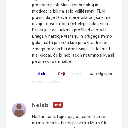
posebno proti Muri, kjer bi naboj in
motivacija bili na zelo veliki ravni. Ti, ki
pravič, da je Drava včeraj bila boljša si na
nivoju provokatorja Debelega fuknjenca.
Drava je v celi tekmi sprožila dva strela.
Enega v naročje vratarju in drugega mimo
gola. nafta je imela kup priložnosti in bi
zmaga morala biti dosti višja. Te tekme ti
nisi gledal, če bi nebi takih neumnosi kvasil
pa smešil sam sebe.
5
0
reply
Odgovori
Prijavi
neprimerno vsebino
Ne laži
gost
Naftaš se si fajn napijso samo nemreš
mijmo toga ka bi nej pravo ka Muro što