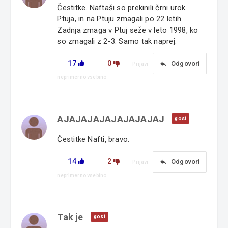
Čestitke. Naftaši so prekinili črni urok
Ptuja, in na Ptuju zmagali po 22 letih.
Zadnja zmaga v Ptuj seže v leto 1998, ko
so zmagali z 2-3. Samo tak naprej.
17
0
reply
Odgovori
Prijavi
neprimerno vsebino
AJAJAJAJAJAJAJAJAJ
gost
Čestitke Nafti, bravo.
14
2
reply
Odgovori
Prijavi
neprimerno vsebino
Tak je
gost