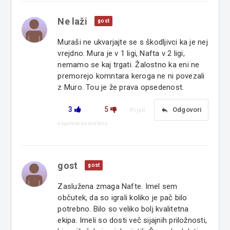
Ne laži
gost
Muraši ne ukvarjajte se s škodljivci ka je nej
vrejdno. Mura je v 1 ligi, Nafta v 2 ligi,
nemamo se kaj trgati. Žalostno ka eni ne
premorejo komntara keroga ne ni povezali
z Muro. Tou je že prava opsedenost.
3
5
reply
Odgovori
Prijavi
neprimerno vsebino
gost
gost
Zaslužena zmaga Nafte. Imel sem
občutek, da so igrali koliko je pač bilo
potrebno. Bilo so veliko bolj kvalitetna
ekipa. Imeli so dosti več sijajnih priložnosti,