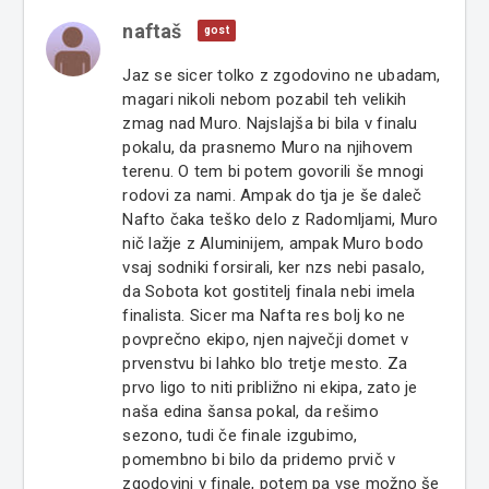
naftaš
gost
Jaz se sicer tolko z zgodovino ne ubadam,
magari nikoli nebom pozabil teh velikih
zmag nad Muro. Najslajša bi bila v finalu
pokalu, da prasnemo Muro na njihovem
terenu. O tem bi potem govorili še mnogi
rodovi za nami. Ampak do tja je še daleč
Nafto čaka teško delo z Radomljami, Muro
nič lažje z Aluminijem, ampak Muro bodo
vsaj sodniki forsirali, ker nzs nebi pasalo,
da Sobota kot gostitelj finala nebi imela
finalista. Sicer ma Nafta res bolj ko ne
povprečno ekipo, njen največji domet v
prvenstvu bi lahko blo tretje mesto. Za
prvo ligo to niti približno ni ekipa, zato je
naša edina šansa pokal, da rešimo
sezono, tudi če finale izgubimo,
pomembno bi bilo da pridemo prvič v
zgodovini v finale, potem pa vse možno še