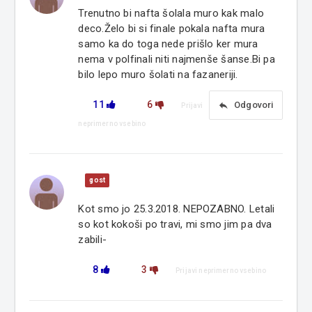
Trenutno bi nafta šolala muro kak malo
deco.Želo bi si finale pokala nafta mura
samo ka do toga nede prišlo ker mura
nema v polfinali niti najmenše šanse.Bi pa
bilo lepo muro šolati na fazaneriji.
11
6
reply
Odgovori
Prijavi
neprimerno vsebino
gost
Kot smo jo 25.3.2018. NEPOZABNO. Letali
so kot kokoši po travi, mi smo jim pa dva
zabili-
8
3
Prijavi neprimerno vsebino