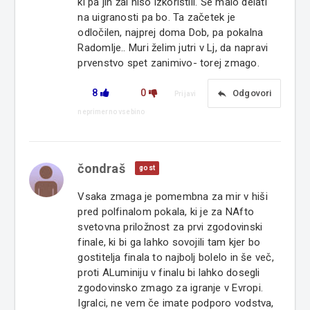
ki pa jih žal niso izkoristili. Še malo delati
na uigranosti pa bo. Ta začetek je
odločilen, najprej doma Dob, pa pokalna
Radomlje.. Muri želim jutri v Lj, da napravi
prvenstvo spet zanimivo- torej zmago.
8
0
reply
Odgovori
Prijavi
neprimerno vsebino
čondraš
gost
Vsaka zmaga je pomembna za mir v hiši
pred polfinalom pokala, ki je za NAfto
svetovna priložnost za prvi zgodovinski
finale, ki bi ga lahko sovojili tam kjer bo
gostitelja finala to najbolj bolelo in še več,
proti ALuminiju v finalu bi lahko dosegli
zgodovinsko zmago za igranje v Evropi.
Igralci, ne vem če imate podporo vodstva,