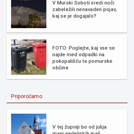
V Murski Soboti sredi noči
zabeležili nenavaden pojav,
kaj se je dogajalo?
FOTO: Poglejte, kaj vse se
najde med odpadki na
pokopališču te pomurske
občine
Priporočamo
V tej župniji bo od julija
manj nedeljskih maš