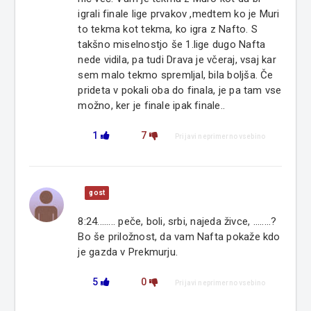
igrali finale lige prvakov ,medtem ko je Muri
to tekma kot tekma, ko igra z Nafto. S
takšno miselnostjo še 1.lige dugo Nafta
nede vidila, pa tudi Drava je včeraj, vsaj kar
sem malo tekmo spremljal, bila boljša. Če
prideta v pokali oba do finala, je pa tam vse
možno, ker je finale ipak finale..
1
7
Prijavi neprimerno vsebino
gost
8:24........ peče, boli, srbi, najeda živce, ........?
Bo še priložnost, da vam Nafta pokaže kdo
je gazda v Prekmurju.
5
0
Prijavi neprimerno vsebino