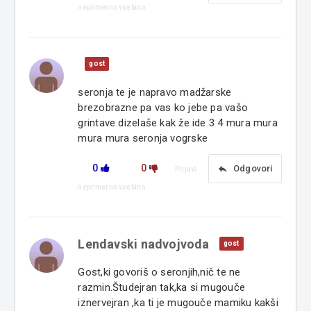
neprimerno vsebino
gost
seronja te je napravo madžarske
brezobrazne pa vas ko jebe pa vašo
grintave dizelaše kak že ide 3 4 mura mura
mura mura seronja vogrske
0
0
reply
Odgovori
Prijavi
neprimerno vsebino
Lendavski nadvojvoda
gost
Gost,ki govoriš o seronjih,nič te ne
razmin.Študejran tak,ka si mugouče
iznervejran ,ka ti je mugouče mamiku kakši