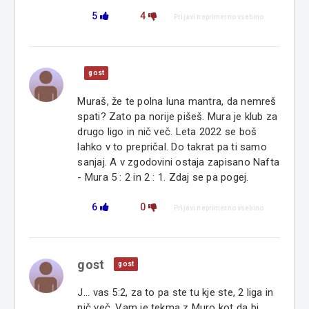
5
4
Prijavi neprimerno vsebino
gost
Muraš, že te polna luna mantra, da nemreš
spati? Zato pa norije pišeš. Mura je klub za
drugo ligo in nič več. Leta 2022 se boš
lahko v to prepričal. Do takrat pa ti samo
sanjaj. A v zgodovini ostaja zapisano Nafta
- Mura 5 : 2 in 2 : 1. Zdaj se pa pogej.
6
0
Prijavi neprimerno vsebino
gost
gost
J... vas 5:2, za to pa ste tu kje ste, 2 liga in
nič več. Vam je tekma z Muro kot da bi