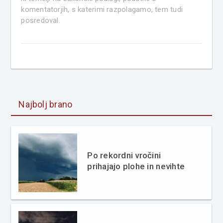
komentatorjih, s katerimi razpolagamo, tem tudi
posredoval.
Najbolj brano
Po rekordni vročini
prihajajo plohe in nevihte