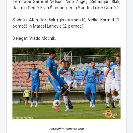
Temitope Samuel Nelson, Nino Žugelj, Sebastjan Šlak,
Jasmin Dedić, Fran Šlamberger in Sandro Lukić-Grančić.
Sodniki: Alen Borošak (glavni sodnik), Vidko Karmel (1.
pomoč) in Marcel Lahovič (2. pomoč).
Delegat: Vlado Močnik.
Foto: arhiv Pomurec.com