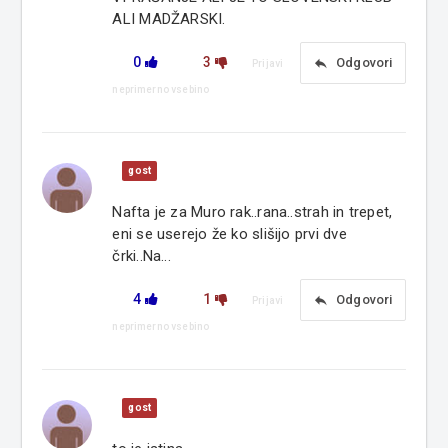
ALI MADŽARSKI.
0
3
reply
Odgovori
Prijavi
neprimerno vsebino
gost
Nafta je za Muro rak..rana..strah in trepet,
eni se userejo že ko slišijo prvi dve
črki..Na...
4
1
reply
Odgovori
Prijavi
neprimerno vsebino
gost