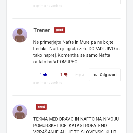
neprimerno vsebino
Trener
gost
Ne primerjajte Nafte in Mure pa ne bojte
bedaki . Nafta je igrala zelo DOPADLJIVO in
tako naprej. Komentira se samo Nafta
ostalo briši POMUREC.
1
1
reply
Odgovori
Prijavi
neprimerno vsebino
gost
TEKMA MED DRAVO IN NAFTO NA NIVOJU
POMURSKE LIGE. KATASTROFA. ENO
VPRAŠANJE ALI JE TO SLOVENSKI KLUB