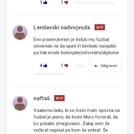
1
1
Prijavi neprimerno vsebino
Lendavski nadvojvoda
gost
Eno pravim,kreten je tisti,ki mu fuzbal
slovenski ne da spati.Vi bimbeki navijaški
pa itak imate bolonjske(ničvredne)diplome.
4
1
reply
Odgovori
Prijavi
neprimerno vsebino
naftaš
gost
Vsakemu laiku, ki se čisto malo spozna na
fuzbal je jasno, da bodo Muro forsirali, da
bo pokalni zmagovalec. Zakaj sem že
večkrat napisal pa bom še enkrat. Še