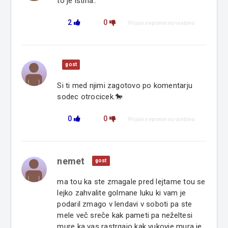
to je istina..
2
0
Prijavi neprimerno vsebino
gost
Si ti med njimi zagotovo po komentarju
sodec otrocicek.🐎
0
0
Prijavi neprimerno vsebino
nemet
gost
ma tou ka ste zmagale pred lejtame tou se
lejko zahvalite golmane luku ki vam je
podaril zmago v lendavi v soboti pa ste
mele več sreče kak pameti pa neželtesi
mure ka vas rastrgajo kak vukovje mura je