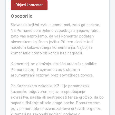
Opozorilo
Slovenski knjižni jezik je samo naš, zato ga cenimo.
Na Pomurec.com želimo vzpodbujati njegovo rabo,
zato vas naprošamo, da vaš komentar podate v
slovenskem knjižnem jeziku. Pri tem sledite tudi
načelom kakovostnega komentiranja. Najboljše
komentarje bomo ob koncu leta nagradili.
Komentarji ne odražajo stališča uredniške politike
Pomurec.com. Pozivamo vas k strpni in
argumentirani razpravi brez sovražnega govora.
Po Kazenskem zakoniku KZ-1 je posameznik
kazensko odgovoren za javno spodbujanje
sovraštva, nasilja ali nestrpnosti ter za grožnjo, da bo
napadel življenje ali telo druge osebe. Pomurec.com
bo v primeru obrazložene zahteve državnih organov,
ki temelji na zakonski podlagi, podatke o