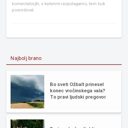
komentatorjih, s katerimi razpolagamo, tem tudi
posredoval.
Najbolj brano
Bo sveti Ožbalt prinesel
konec vročinskega vala?
To pravi ljudski pregovor