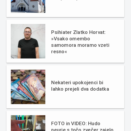
Psihiater Zlatko Horvat:
»Vsako omembo
samomora moramo vzeti
resno«
Nekateri upokojenci bi
lahko prejeli dva dodatka
FOTO in VIDEO: Hudo
neurje s točo zvečer zajelo