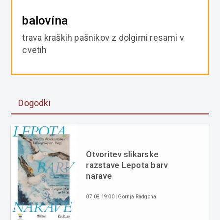
balovína
trava kraških pašnikov z dolgimi resami v
cvetih
Dogodki
Otvoritev slikarske
razstave Lepota barv
narave
07.08 19:00 | Gornja Radgona