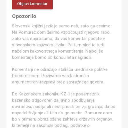
Opozorilo
Slovenski knjižni jezik je samo naš, zato ga cenimo.
Na Pomurec.com želimo vzpodbujati njegovo rabo,
zato vas naprošamo, da vaš komentar podate v
slovenskem knjižnem jeziku. Pri tem sledite tudi
načelom kakovostnega komentiranja. Najboljše
komentarje bomo ob koncu leta nagradili.
Komentarji ne odražajo stališča uredniške politike
Pomurec.com. Pozivamo vas k strpni in
argumentirani razpravi brez sovražnega govora.
Po Kazenskem zakoniku KZ-1 je posameznik
kazensko odgovoren za javno spodbujanje
sovraštva, nasilja ali nestrpnosti ter za grožnjo, da bo
napadel življenje ali telo druge osebe. Pomurec.com
bo v primeru obrazložene zahteve državnih organov,
ki temelji na zakonski podlagi, podatke o