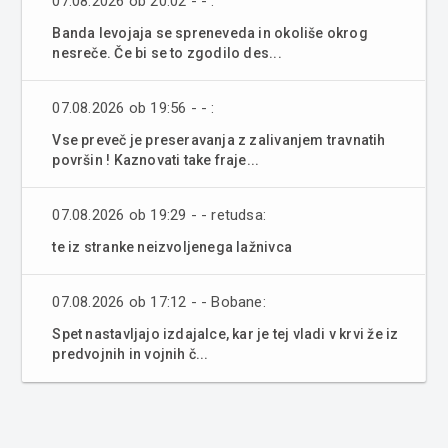
07.08.2026 ob 20:02 - - :
Banda levojaja se spreneveda in okoliše okrog
nesreče. Če bi se to zgodilo des...
07.08.2026 ob 19:56 - - :
Vse preveč je preseravanja z zalivanjem travnatih
površin ! Kaznovati take fraje...
07.08.2026 ob 19:29 - - retudsa:
te iz stranke neizvoljenega lažnivca
07.08.2026 ob 17:12 - - Bobane:
Spet nastavljajo izdajalce, kar je tej vladi v krvi že iz
predvojnih in vojnih č...