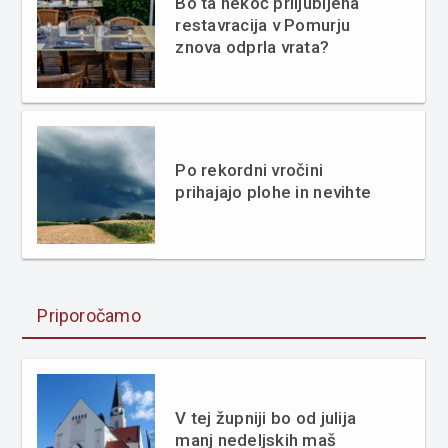
Bo ta nekoč priljubljena
restavracija v Pomurju
znova odprla vrata?
Po rekordni vročini
prihajajo plohe in nevihte
Priporočamo
V tej župniji bo od julija
manj nedeljskih maš