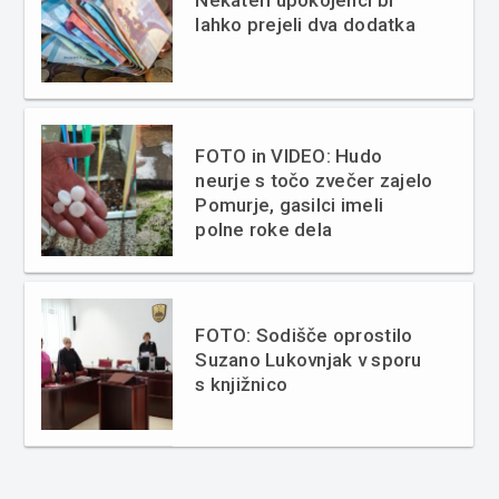
Nekateri upokojenci bi
lahko prejeli dva dodatka
FOTO in VIDEO: Hudo
neurje s točo zvečer zajelo
Pomurje, gasilci imeli
polne roke dela
FOTO: Sodišče oprostilo
Suzano Lukovnjak v sporu
s knjižnico