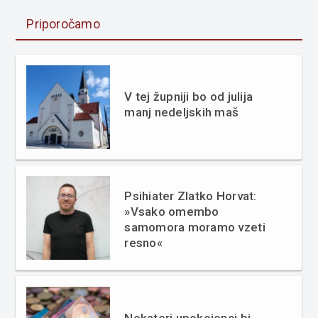
Priporočamo
V tej župniji bo od julija
manj nedeljskih maš
Psihiater Zlatko Horvat:
»Vsako omembo
samomora moramo vzeti
resno«