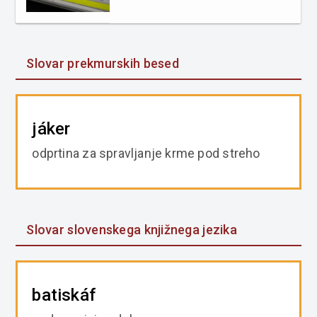
Slovar prekmurskih besed
jáker
odprtina za spravljanje krme pod streho
Slovar slovenskega knjižnega jezika
batiskáf