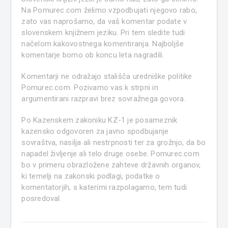
Na Pomurec.com želimo vzpodbujati njegovo rabo,
zato vas naprošamo, da vaš komentar podate v
slovenskem knjižnem jeziku. Pri tem sledite tudi
načelom kakovostnega komentiranja. Najboljše
komentarje bomo ob koncu leta nagradili.
Komentarji ne odražajo stališča uredniške politike
Pomurec.com. Pozivamo vas k strpni in
argumentirani razpravi brez sovražnega govora.
Po Kazenskem zakoniku KZ-1 je posameznik
kazensko odgovoren za javno spodbujanje
sovraštva, nasilja ali nestrpnosti ter za grožnjo, da bo
napadel življenje ali telo druge osebe. Pomurec.com
bo v primeru obrazložene zahteve državnih organov,
ki temelji na zakonski podlagi, podatke o
komentatorjih, s katerimi razpolagamo, tem tudi
posredoval.