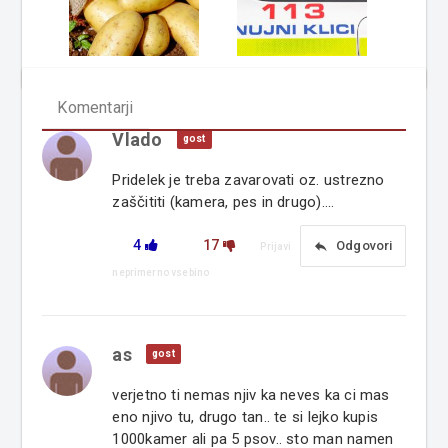
Komentarji
Vlado
gost
Pridelek je treba zavarovati oz. ustrezno
zaščititi (kamera, pes in drugo)....
4
17
reply
Odgovori
Prijavi
neprimerno vsebino
as
gost
verjetno ti nemas njiv ka neves ka ci mas
eno njivo tu, drugo tan.. te si lejko kupis
1000kamer ali pa 5 psov.. sto man namen