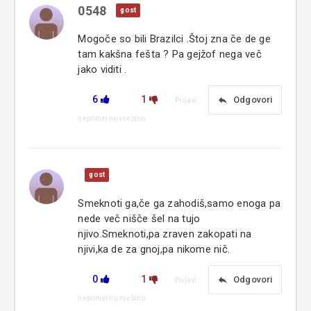
0548
gost
Mogoče so bili Brazilci .Štoj zna če de ge
tam kakšna fešta ? Pa gejžof nega več
jako viditi .
6
1
reply
Odgovori
Prijavi
neprimerno vsebino
gost
Smeknoti ga,če ga zahodiš,samo enoga pa
nede več nišče šel na tujo
njivo.Smeknoti,pa zraven zakopati na
njivi,ka de za gnoj,pa nikome nič.
0
1
reply
Odgovori
Prijavi
neprimerno vsebino