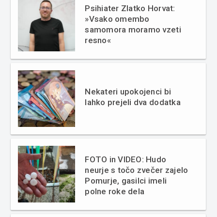
Psihiater Zlatko Horvat:
»Vsako omembo
samomora moramo vzeti
resno«
Nekateri upokojenci bi
lahko prejeli dva dodatka
FOTO in VIDEO: Hudo
neurje s točo zvečer zajelo
Pomurje, gasilci imeli
polne roke dela