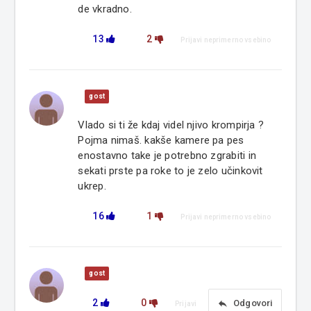
de vkradno.
13
2
Prijavi neprimerno vsebino
gost
Vlado si ti že kdaj videl njivo krompirja ?
Pojma nimaš. kakše kamere pa pes
enostavno take je potrebno zgrabiti in
sekati prste pa roke to je zelo učinkovit
ukrep.
16
1
Prijavi neprimerno vsebino
gost
2
0
reply
Odgovori
Prijavi