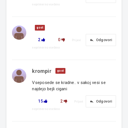
neprimerno vsebino
gost
2
0
reply
Odgovori
Prijavi
neprimerno vsebino
krompir
gost
Vseposede se kradne.. v sakoj vesi se
najdejo bejli cigani
15
2
reply
Odgovori
Prijavi
neprimerno vsebino