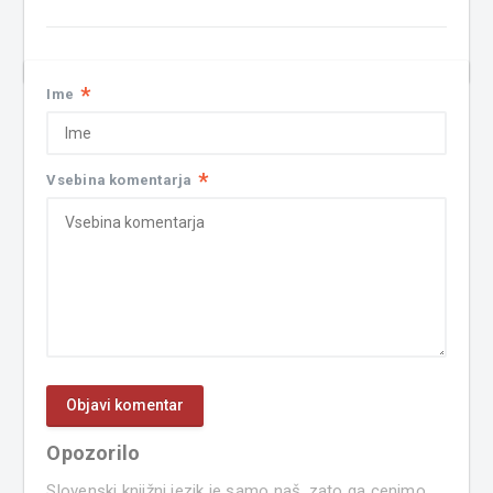
*
Ime
*
Vsebina komentarja
Opozorilo
Slovenski knjižni jezik je samo naš, zato ga cenimo.