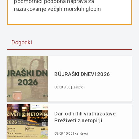
podmornici podobna naprava za
raziskovanje večjih morskih globin
Dogodki
BÜJRAŠKI DNEVI 2026
08.08 8:00 | Ižakovci
Dan odprtih vrat razstave
Preživeti z netopirji
08.08 10:00 | Kančevci