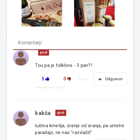
Komentarji
gost
Tou pa je folklora - 3 pari?!
5
0
reply
Odgovori
Prijavi
neprimerno vsebino
kakša
gost
luštna kmetija, sranje od sranja, pa umetni
paradajz, ne nas "razvlačit"