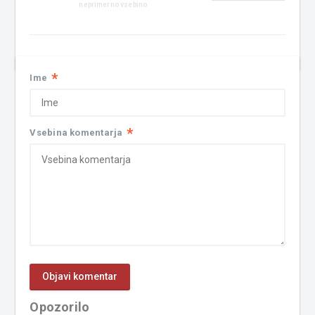
neprimerno vsebino
*
Ime
*
Vsebina komentarja
Opozorilo