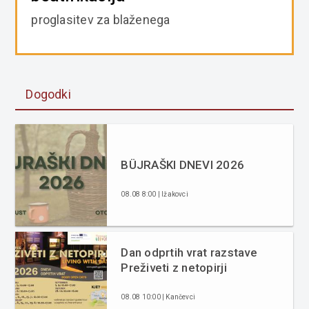
proglasitev za blaženega
Dogodki
BÜJRAŠKI DNEVI 2026
08.08 8:00 | Ižakovci
Dan odprtih vrat razstave
Preživeti z netopirji
08.08 10:00 | Kančevci