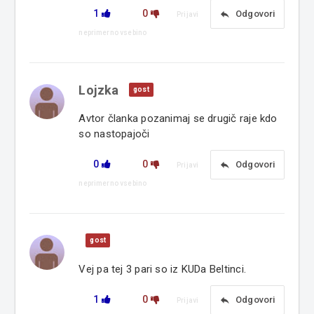
1
0
reply
Odgovori
Prijavi
neprimerno vsebino
Lojzka
gost
Avtor članka pozanimaj se drugič raje kdo
so nastopajoči
0
0
reply
Odgovori
Prijavi
neprimerno vsebino
gost
Vej pa tej 3 pari so iz KUDa Beltinci.
1
0
reply
Odgovori
Prijavi