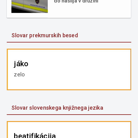
do nasilja v družini
Slovar prekmurskih besed
jáko
zelo
Slovar slovenskega knjižnega jezika
beatifikácija