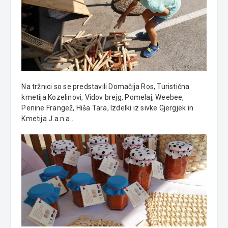
Na tržnici so se predstavili Domačija Ros, Turistična
kmetija Kozelinovi, Vidov brejg, Pomelaj, Weebee,
Penine Frangež, Hiša Tara, Izdelki iz sivke Gjergjek in
Kmetija J.a.n.a..