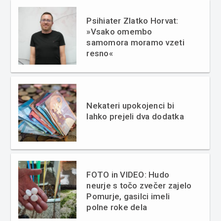
Psihiater Zlatko Horvat:
»Vsako omembo
samomora moramo vzeti
resno«
Nekateri upokojenci bi
lahko prejeli dva dodatka
FOTO in VIDEO: Hudo
neurje s točo zvečer zajelo
Pomurje, gasilci imeli
polne roke dela