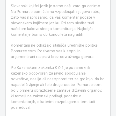
Slovenski knjižni jezik je samo naš, zato ga cenimo.
Na Pomurec.com želimo vzpodbujati njegovo rabo,
zato vas naprošamo, da vaš komentar podate v
slovenskem knjižnem jeziku. Pri tem sledite tudi
načelom kakovostnega komentiranja. Najboljše
komentarje bomo ob koncu leta nagradili.
Komentarji ne odražajo stališča uredniške politike
Pomurec.com. Pozivamo vas k strpni in
argumentirani razpravi brez sovražnega govora.
Po Kazenskem zakoniku KZ-1 je posameznik
kazensko odgovoren za javno spodbujanje
sovraštva, nasilja ali nestrpnosti ter za grožnjo, da bo
napadel življenje ali telo druge osebe. Pomurec.com
bo v primeru obrazložene zahteve državnih organov,
ki temelji na zakonski podlagi, podatke o
komentatorjih, s katerimi razpolagamo, tem tudi
posredoval.