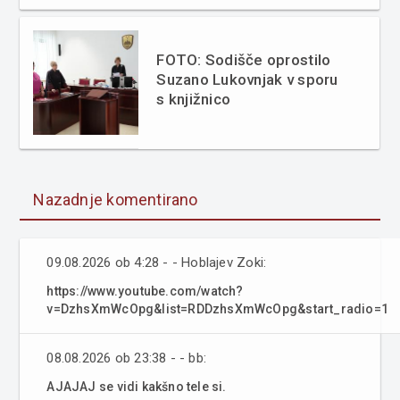
FOTO: Sodišče oprostilo
Suzano Lukovnjak v sporu
s knjižnico
Nazadnje komentirano
09.08.2026 ob 4:28 - - Hoblajev Zoki:
https://www.youtube.com/watch?
v=DzhsXmWcOpg&list=RDDzhsXmWcOpg&start_radio=1
08.08.2026 ob 23:38 - - bb:
AJAJAJ se vidi kakšno tele si.