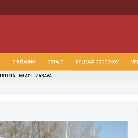
T
DRUŽABNO
OSTALO
KOLEDAR DOGODKOV
VR
ULTURA
MLADI
ZABAVA