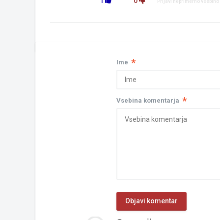
1
0
Prijavi neprimerno vsebino
*
Ime
*
Vsebina komentarja