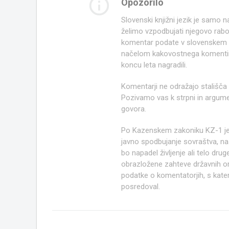
info_outline
Opozorilo
Slovenski knjižni jezik je samo
želimo vzpodbujati njegovo rab
komentar podate v slovenskem kn
načelom kakovostnega komentir
koncu leta nagradili.
Komentarji ne odražajo stališča
Pozivamo vas k strpni in argume
govora.
Po Kazenskem zakoniku KZ-1 j
javno spodbujanje sovraštva, nasi
bo napadel življenje ali telo d
obrazložene zahteve državnih org
podatke o komentatorjih, s kate
posredoval.