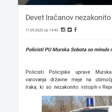
Devet Iračanov nezakonito 
11.09.2020 ob 14:45
Policisti PU Murska Sobota so minulo ne
Policisti Policijske uprave Mur
varovanja državne meje na območju P
Iraka, ki so nezakonito vstopili v Repu