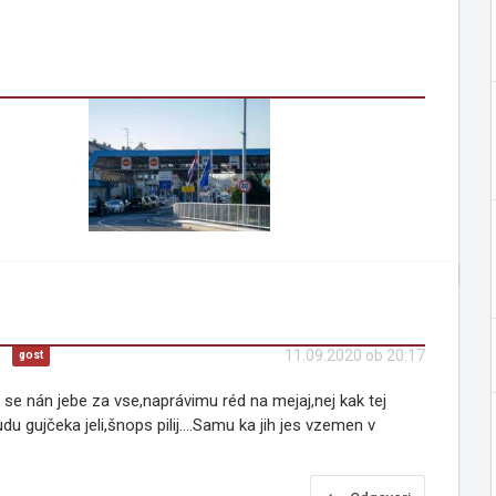
)
11.09.2020 ob 20:17
gost
a se nán jebe za vse,naprávimu réd na mejaj,nej kak tej
du gujčeka jeli,šnops pilij....Samu ka jih jes vzemen v