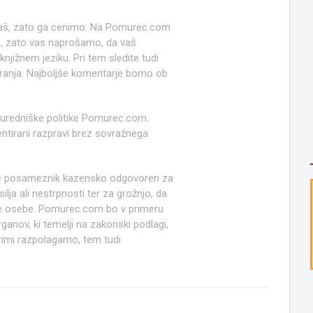
 naš, zato ga cenimo. Na Pomurec.com
o, zato vas naprošamo, da vaš
jižnem jeziku. Pri tem sledite tudi
anja. Najboljše komentarje bomo ob
 uredniške politike Pomurec.com.
ntirani razpravi brez sovražnega
e posameznik kazensko odgovoren za
lja ali nestrpnosti ter za grožnjo, da
ruge osebe. Pomurec.com bo v primeru
anov, ki temelji na zakonski podlagi,
rimi razpolagamo, tem tudi