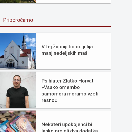
Priporočamo
V tej župniji bo od julija
manj nedeljskih maš
Psihiater Zlatko Horvat:
»Vsako omembo
samomora moramo vzeti
resno«
Nekateri upokojenci bi
lahko prejeli dva dodatka