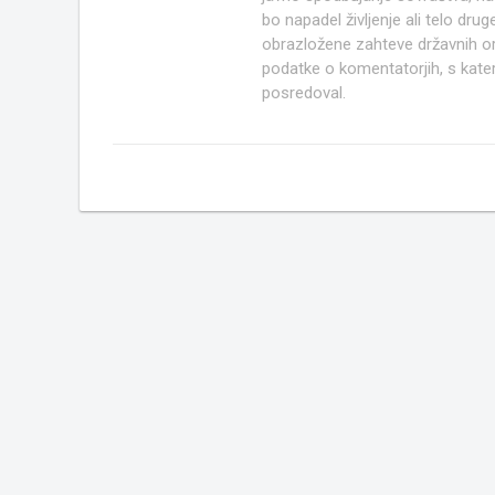
bo napadel življenje ali telo d
obrazložene zahteve državnih org
podatke o komentatorjih, s kate
posredoval.