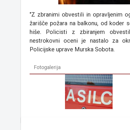
"Z zbranimi obvestili in opravljenim o
žarišče požara na balkonu, od koder se
hiše. Policisti z zbiranjem obves
nestrokovni oceni je nastalo za ok
Policijske uprave Murska Sobota.
Fotogalerija