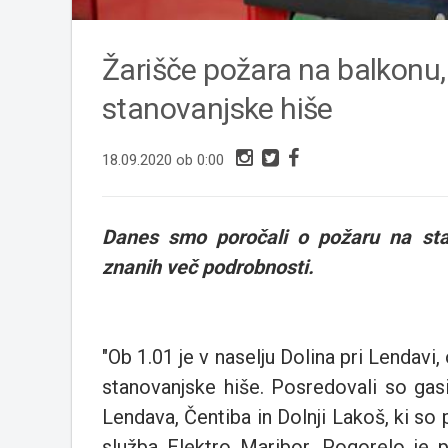
Žarišče požara na balkonu, p
stanovanjske hiše
18.09.2020 ob 0:00
Danes smo poročali o požaru na stano
znanih več podrobnosti.
"Ob 1.01 je v naselju Dolina pri Lendavi
stanovanjske hiše. Posredovali so gas
Lendava, Čentiba in Dolnji Lakoš, ki so p
služba Elektro Maribor. Pogorelo je p