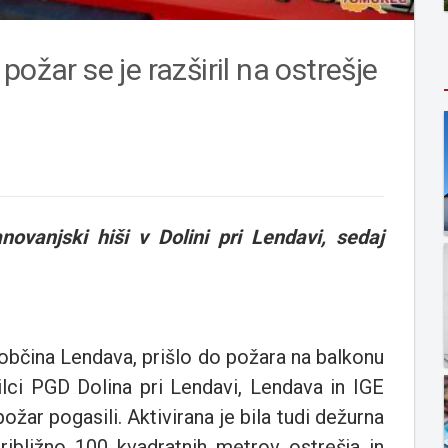
ožar se je razširil na ostrešje
vanjski hiši v Dolini pri Lendavi, sedaj
, občina Lendava, prišlo do požara na balkonu
ilci PGD Dolina pri Lendavi, Lendava in IGE
ožar pogasili. Aktivirana je bila tudi dežurna
ribližno 100 kvadratnih metrov ostrešja in