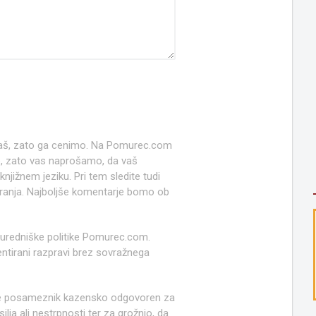
 naš, zato ga cenimo. Na Pomurec.com
o, zato vas naprošamo, da vaš
jižnem jeziku. Pri tem sledite tudi
anja. Najboljše komentarje bomo ob
 uredniške politike Pomurec.com.
ntirani razpravi brez sovražnega
e posameznik kazensko odgovoren za
lja ali nestrpnosti ter za grožnjo, da