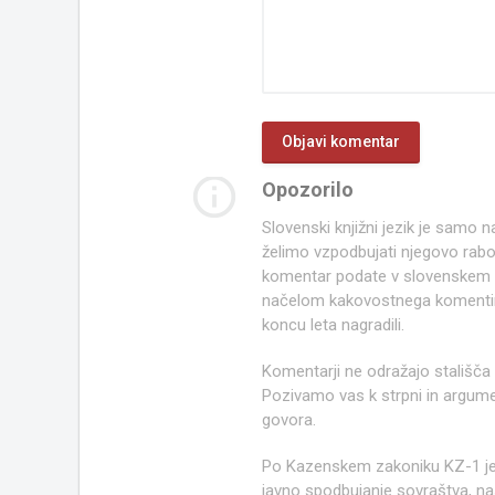
info_outline
Opozorilo
Slovenski knjižni jezik je samo
želimo vzpodbujati njegovo rab
komentar podate v slovenskem kn
načelom kakovostnega komentir
koncu leta nagradili.
Komentarji ne odražajo stališča
Pozivamo vas k strpni in argume
govora.
Po Kazenskem zakoniku KZ-1 j
javno spodbujanje sovraštva, nasi