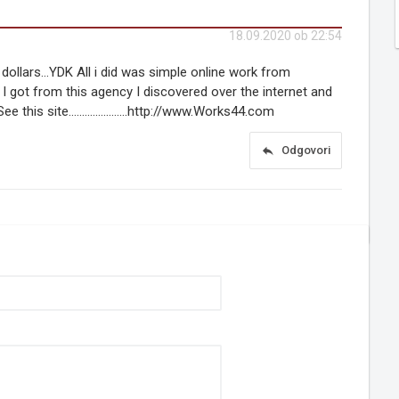
18.09.2020 ob 22:54
ollars…YDK All i did was simple online work from
I got from this agency I discovered over the internet and
r. See this site………………….http://www.Works44.com
reply
Odgovori