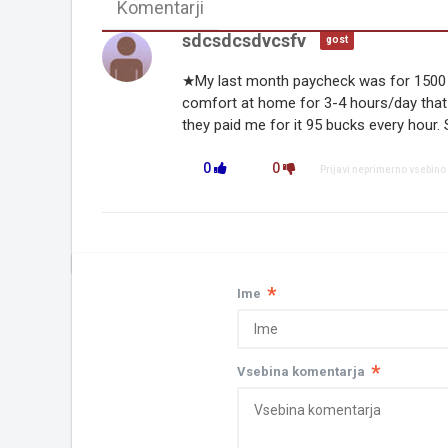
Komentarji
sdcsdcsdvcsfv
gost
★My last month paycheck was for 1500 d
comfort at home for 3-4 hours/day that 
they paid me for it 95 bucks every hou
0
0
Prijavi neprimerno vsebino
*
Ime
*
Vsebina komentarja