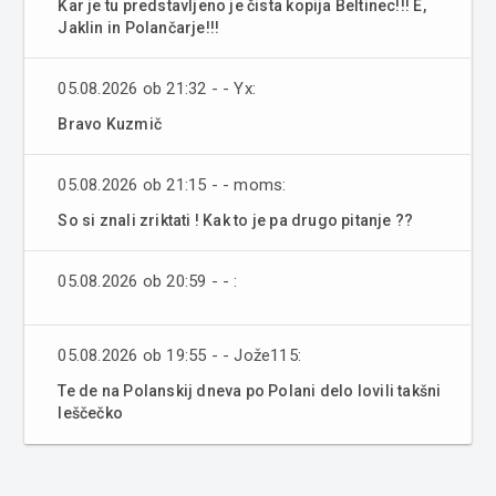
Kar je tu predstavljeno je čista kopija Beltinec!!! E,
Jaklin in Polančarje!!!
05.08.2026 ob 21:32 - - Yx:
Bravo Kuzmič
05.08.2026 ob 21:15 - - moms:
So si znali zriktati ! Kak to je pa drugo pitanje ??
05.08.2026 ob 20:59 - - :
05.08.2026 ob 19:55 - - Jože115:
Te de na Polanskij dneva po Polani delo lovili takšni
leščečko