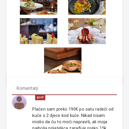
Komentarji
gost
Plaćen sam preko 190€ po satu radeći od
kuće s 2 djece kod kuće. Nikad nisam
mislio da ću to moći napraviti, ali moja
najbolja prijateljica zarađuje preko 15k