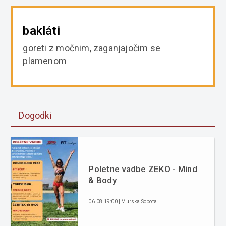
bakláti
goreti z močnim, zaganjajočim se
plamenom
Dogodki
Poletne vadbe ZEKO - Mind
& Body
06.08 19:00 | Murska Sobota