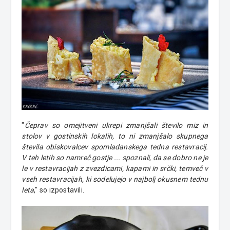
"
Čeprav so omejitveni ukrepi zmanjšali število miz in
stolov v gostinskih lokalih, to ni zmanjšalo skupnega
števila obiskovalcev spomladanskega tedna restavracij.
V teh letih so namreč gostje ... spoznali, da se dobro ne je
le v restavracijah z zvezdicami, kapami in srčki, temveč v
vseh restavracijah, ki sodelujejo v najbolj okusnem tednu
leta
," so izpostavili.