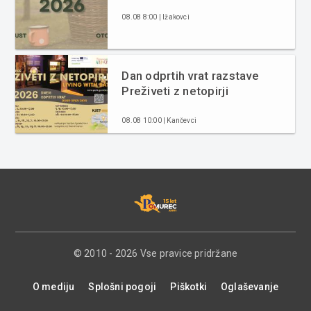
08.08 8:00 | Ižakovci
Dan odprtih vrat razstave
Preživeti z netopirji
08.08 10:00 | Kančevci
© 2010 - 2026 Vse pravice pridržane
O mediju
Splošni pogoji
Piškotki
Oglaševanje