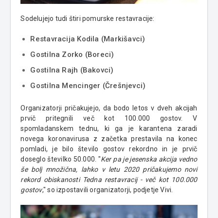
Sodelujejo tudi štiri pomurske restavracije:
Restavracija Kodila (Markišavci)
Gostilna Zorko (Boreci)
Gostilna Rajh (Bakovci)
Gostilna Mencinger (Črešnjevci)
Organizatorji pričakujejo, da bodo letos v dveh akcijah
prvič pritegnili več kot 100.000 gostov. V
spomladanskem tednu, ki ga je karantena zaradi
novega koronavirusa z začetka prestavila na konec
pomladi, je bilo število gostov rekordno in je prvič
doseglo številko 50.000. "
Ker pa je jesenska akcija vedno
še bolj množična, lahko v letu 2020 pričakujemo novi
rekord obiskanosti Tedna restavracij - več kot 100.000
gostov
," so izpostavili organizatorji, podjetje Vivi.