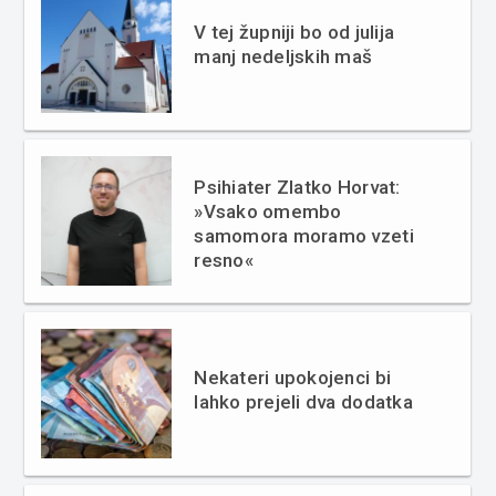
V tej župniji bo od julija
manj nedeljskih maš
Psihiater Zlatko Horvat:
»Vsako omembo
samomora moramo vzeti
resno«
Nekateri upokojenci bi
lahko prejeli dva dodatka