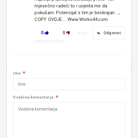
mjesečno radeći to i uvjerila me da
pokušam. Potencijal s tim je beskrajan ...,
COPY OVDJE.... Www.Works44.com
0
0
reply
Odgovori
Prijavi
neprimerno vsebino
*
Ime
*
Vsebina komentarja