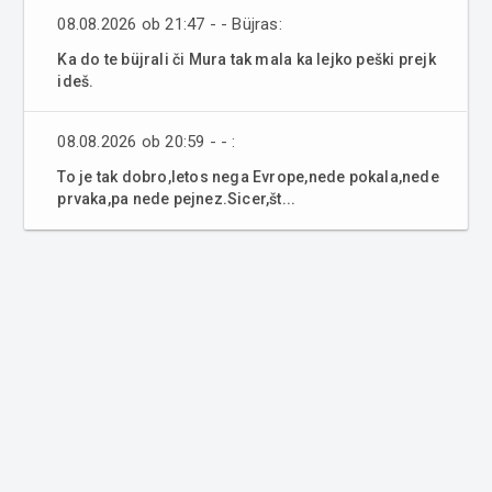
08.08.2026 ob 21:47 - - Büjras:
Ka do te büjrali či Mura tak mala ka lejko peški prejk
ideš.
08.08.2026 ob 20:59 - - :
To je tak dobro,letos nega Evrope,nede pokala,nede
prvaka,pa nede pejnez.Sicer,št...