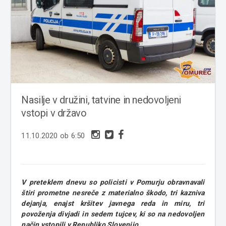
Nasilje v družini, tatvine in nedovoljeni
vstopi v državo
11.10.2020 ob 6:50
V preteklem dnevu so policisti v Pomurju obravnavali
štiri prometne nesreče z materialno škodo, tri kazniva
dejanja, enajst kršitev javnega reda in miru, tri
povoženja divjadi in sedem tujcev, ki so na nedovoljen
način vstopili v Republiko Slovenijo.