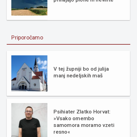
Priporočamo
V tej župniji bo od julija
manj nedeljskih maš
Psihiater Zlatko Horvat:
»Vsako omembo
samomora moramo vzeti
resno«