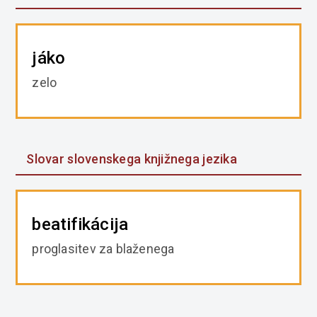
jáko
zelo
Slovar slovenskega knjižnega jezika
beatifikácija
proglasitev za blaženega