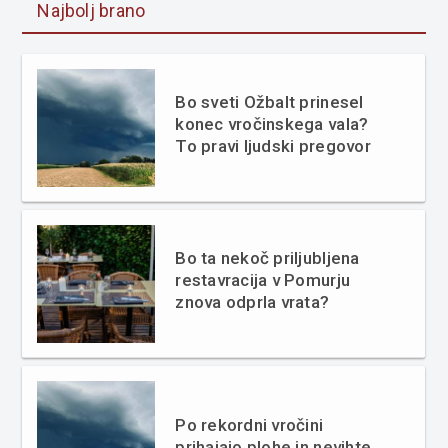
Najbolj brano
Bo sveti Ožbalt prinesel
konec vročinskega vala?
To pravi ljudski pregovor
Bo ta nekoč priljubljena
restavracija v Pomurju
znova odprla vrata?
Po rekordni vročini
prihajajo plohe in nevihte