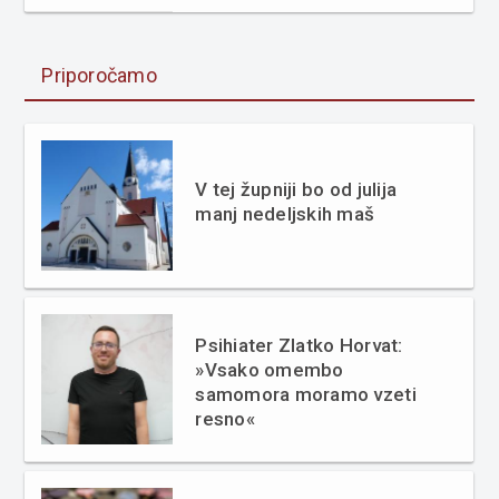
Priporočamo
V tej župniji bo od julija
manj nedeljskih maš
Psihiater Zlatko Horvat:
»Vsako omembo
samomora moramo vzeti
resno«