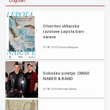
Dogodki
Otvoritev slikarske
razstave Lepota barv
narave
07.08 19:00 | Gornja Radgona
Soboško poletje: OMAR
NABER & BAND
07.08 20:00 | Murska Sobota