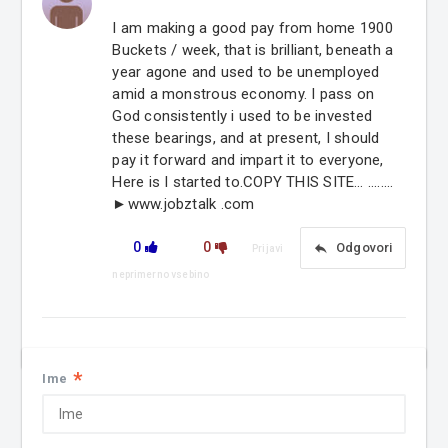
I am making a good pay from home 1900
Buckets / week, that is brilliant, beneath a
year agone and used to be unemployed
amid a monstrous economy. I pass on
God consistently i used to be invested
these bearings, and at present, I should
pay it forward and impart it to everyone,
Here is I started to.COPY THIS SITE… ........
►www.jobztalk .com
0
0
reply
Odgovori
Prijavi
neprimerno vsebino
*
Ime