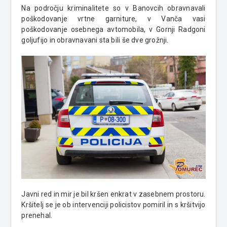
Na področju kriminalitete so v Banovcih obravnavali
poškodovanje vrtne garniture, v Vanča vasi
poškodovanje osebnega avtomobila, v Gornji Radgoni
goljufijo in obravnavani sta bili še dve grožnji.
Javni red in mir je bil kršen enkrat v zasebnem prostoru.
Kršitelj se je ob intervenciji policistov pomiril in s kršitvijo
prenehal.