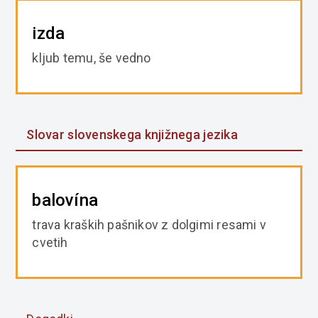
izda
kljub temu, še vedno
Slovar slovenskega knjižnega jezika
balovína
trava kraških pašnikov z dolgimi resami v
cvetih