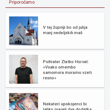
Priporočamo
V tej župniji bo od julija
manj nedeljskih maš
Psihiater Zlatko Horvat:
»Vsako omembo
samomora moramo vzeti
resno«
Nekateri upokojenci bi
lahko prejeli dva dodatka