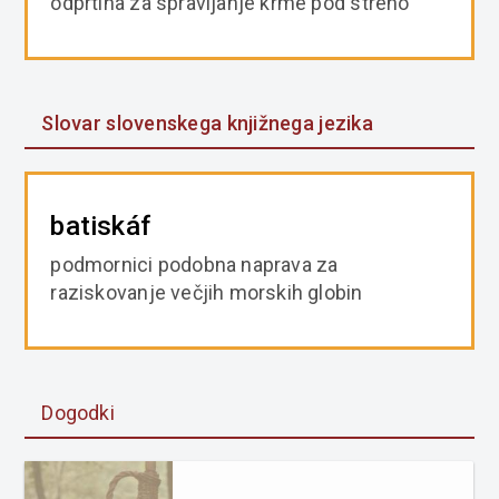
odprtina za spravljanje krme pod streho
Slovar slovenskega knjižnega jezika
batiskáf
podmornici podobna naprava za
raziskovanje večjih morskih globin
Dogodki