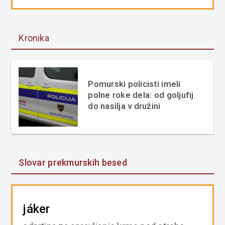
Kronika
Pomurski policisti imeli
polne roke dela: od goljufij
do nasilja v družini
Slovar prekmurskih besed
jáker