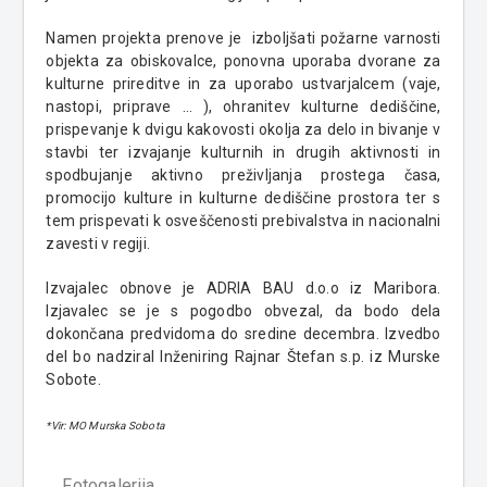
Namen projekta prenove je izboljšati požarne varnosti
objekta za obiskovalce, ponovna uporaba dvorane za
kulturne prireditve in za uporabo ustvarjalcem (vaje,
nastopi, priprave … ), ohranitev kulturne dediščine,
prispevanje k dvigu kakovosti okolja za delo in bivanje v
stavbi ter izvajanje kulturnih in drugih aktivnosti in
spodbujanje aktivno preživljanja prostega časa,
promocijo kulture in kulturne dediščine prostora ter s
tem prispevati k osveščenosti prebivalstva in nacionalni
zavesti v regiji.
Izvajalec obnove je ADRIA BAU d.o.o iz Maribora.
Izjavalec se je s pogodbo obvezal, da bodo dela
dokončana predvidoma do sredine decembra. Izvedbo
del bo nadziral Inženiring Rajnar Štefan s.p. iz Murske
Sobote.
*Vir: MO Murska Sobota
Fotogalerija