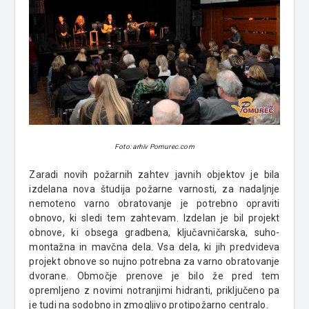
Foto: arhiv Pomurec.com
Zaradi novih požarnih zahtev javnih objektov je bila
izdelana nova študija požarne varnosti, za nadaljnje
nemoteno varno obratovanje je potrebno opraviti
obnovo, ki sledi tem zahtevam. Izdelan je bil projekt
obnove, ki obsega gradbena, ključavničarska, suho-
montažna in mavčna dela. Vsa dela, ki jih predvideva
projekt obnove so nujno potrebna za varno obratovanje
dvorane. Območje prenove je bilo že pred tem
opremljeno z novimi notranjimi hidranti, priključeno pa
je tudi na sodobno in zmogljivo protipožarno centralo.