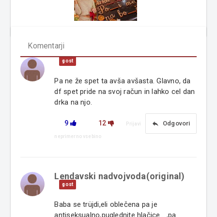
Komentarji
gost
Pa ne že spet ta avša avšasta. Glavno, da
df spet pride na svoj račun in lahko cel dan
drka na njo.
9
12
reply
Odgovori
Prijavi
neprimerno vsebino
Lendavski nadvojvoda(original)
gost
Baba se trüjdi,eli oblečena pa je
antiseksualno,puglednite hlačice....,pa