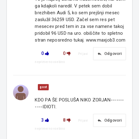
ga kdajkoli naredil. V petek sem dobil
brezhiben Audi 5, ko sem prejšnji mesec
zaslužil 36259 USD. Začel sem res pet
mesecev pred tem in za vse namene takoj
pridobil 96 USD na uro. obiščite to spletno
stran neposredno tukaj. www.maxjob3.com
0
0
reply
Odgovori
Prijavi
neprimerno vsebino
gost
KDO PA ŠE POSLUŠA NIKO ZORJAN-------
----IDIOTI.
3
8
reply
Odgovori
Prijavi
neprimerno vsebino