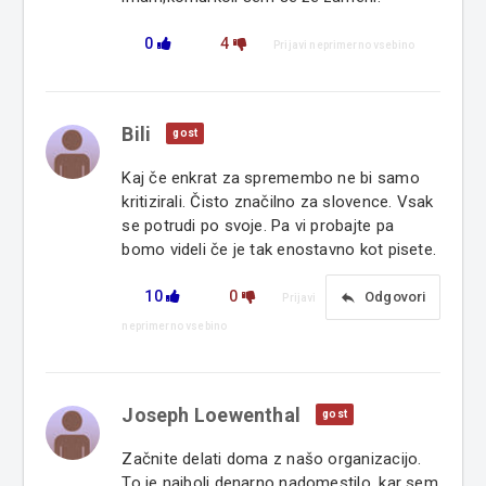
0
4
Prijavi neprimerno vsebino
Bili
gost
Kaj če enkrat za spremembo ne bi samo
kritizirali. Čisto značilno za slovence. Vsak
se potrudi po svoje. Pa vi probajte pa
bomo videli če je tak enostavno kot pisete.
10
0
reply
Odgovori
Prijavi
neprimerno vsebino
Joseph Loewenthal
gost
Začnite delati doma z našo organizacijo.
To je najbolj denarno nadomestilo, kar sem