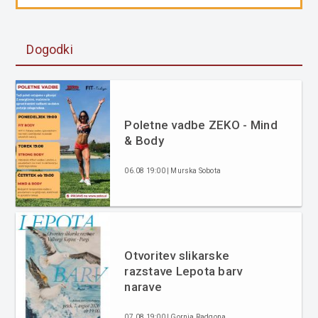
Dogodki
Poletne vadbe ZEKO - Mind
& Body
06.08 19:00 | Murska Sobota
Otvoritev slikarske
razstave Lepota barv
narave
07.08 19:00 | Gornja Radgona