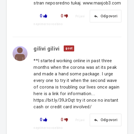
stran neposredno tukaj. www.maxjob3.com
0
0
reply
Odgovori
Prijavi
neprimerno vsebino
gilivi gilivi
gost
**I started working online in past three
months when the corona was at its peak
and made a hand some package. I urge
every one to try it when the second wave
of corona is troubling our lives once again
here is a link for information....
https://bit.ly/39JrDqt try it once no instant
cash or credit card involved/
0
0
reply
Odgovori
Prijavi
neprimerno vsebino