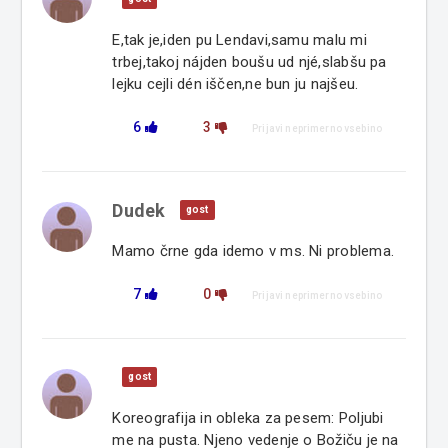
E,tak je,iden pu Lendavi,samu malu mi
trbej,takoj nájden boušu ud njé,slabšu pa
lejku cejli dén iščen,ne bun ju najšeu.
6
3
Prijavi neprimerno vsebino
Dudek
gost
Mamo črne gda idemo v ms. Ni problema.
7
0
Prijavi neprimerno vsebino
gost
Koreografija in obleka za pesem: Poljubi
me na pusta. Njeno vedenje o Božiču je na