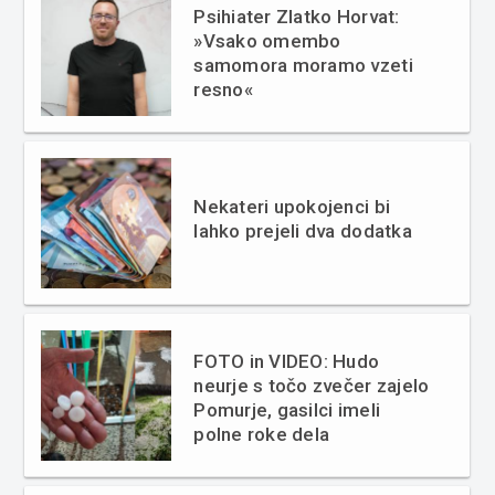
Psihiater Zlatko Horvat:
»Vsako omembo
samomora moramo vzeti
resno«
Nekateri upokojenci bi
lahko prejeli dva dodatka
FOTO in VIDEO: Hudo
neurje s točo zvečer zajelo
Pomurje, gasilci imeli
polne roke dela