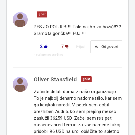
gost
PES JO POLJUBI!!! Tole naj bo za božič!!??
Sramota gorička!!! FUJ !!!
2
7
reply
Odgovori
Prijavi
neprimerno vsebino
Oliver Stansfield
gost
Začnite delati doma z našo organizacijo.
To je najbolj denarno nadomestilo, kar sem
ga kdajkoli naredil. V petek sem dobil
brezhiben Audi 5, ko sem prejšnji mesec
zaslužil 36259 USD. Začel sem res pet
mesecev pred tem in za vse namene takoj
pridobil 96 USD na uro. obiščite to spletno