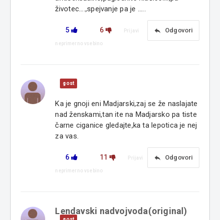
životec....,spejvanje pa je .....
5
6
reply
Odgovori
Prijavi
neprimerno vsebino
gost
Ka je gnoji eni Madjarski,zaj se že naslajate
nad ženskami,tan ite na Madjarsko pa tiste
čarne ciganice gledajte,ka ta lepotica je nej
za vas.
6
11
reply
Odgovori
Prijavi
neprimerno vsebino
Lendavski nadvojvoda(original)
gost