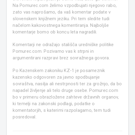
Na Pomurec.com želimo vzpodbujati njegovo rabo,
zato vas naprošamo, da vaš komentar podate v
slovenskem knjižnem jeziku. Pri tem sledite tudi
načelom kakovostnega komentiranja. Najboljše
komentarje bomo ob koncu leta nagradili.
Komentarji ne odražajo stališča uredniške politike
Pomurec.com. Pozivamo vas k strpni in
argumentirani razpravi brez sovražnega govora.
Po Kazenskem zakoniku KZ-1 je posameznik
kazensko odgovoren za javno spodbujanje
sovraštva, nasilja ali nestrpnosti ter za grožnjo, da bo
napadel življenje ali telo druge osebe. Pomurec.com
bo v primeru obrazložene zahteve državnih organov,
ki temelji na zakonski podlagi, podatke o
komentatorjih, s katerimi razpolagamo, tem tudi
posredoval.