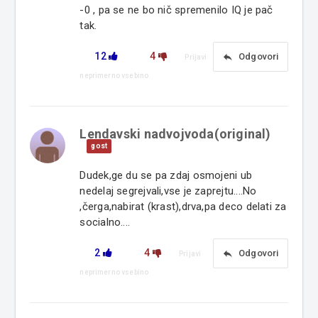
-0 , pa se ne bo nič spremenilo IQ je pač
tak.
12
4
reply
Odgovori
Prijavi
neprimerno vsebino
Lendavski nadvojvoda(original)
gost
Dudek,ge du se pa zdaj osmojeni ub
nedelaj segrejvali,vse je zaprejtu....No
,čerga,nabirat (krast),drva,pa deco delati za
socialno....
2
4
reply
Odgovori
Prijavi
neprimerno vsebino