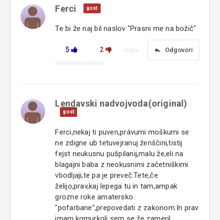
Ferci
gost
Te bi že naj bil naslov "Prasni me na božič"
5
2
reply
Odgovori
Prijavi
neprimerno vsebino
Lendavski nadvojvoda(original)
gost
Ferci,nekaj ti puven,právumi moškumi se
ne zdigne ub tetuvejranuj ženščini,tistij
fejst neukusnu pušpilanij,malu že,eli na
blagajni baba z neokusnimi začetniškimi
vbodljaji,te pa je preveč.Tete,če
želijo,prav,kaj lepega tu in tam,ampak
grozne roke amatersko
"pofarbane",prepovedati z zakonom.In prav
imam,komurkoli sem se že zameril.