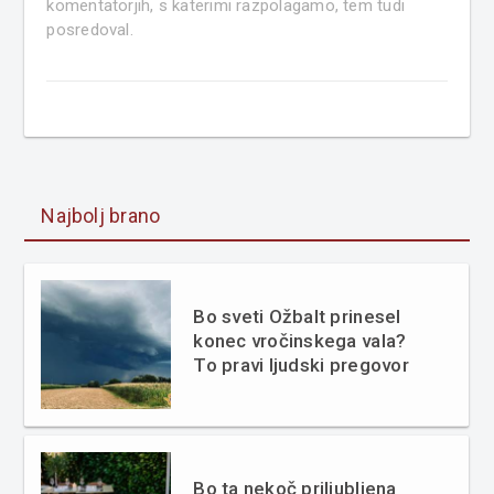
komentatorjih, s katerimi razpolagamo, tem tudi
posredoval.
Najbolj brano
Bo sveti Ožbalt prinesel
konec vročinskega vala?
To pravi ljudski pregovor
Bo ta nekoč priljubljena