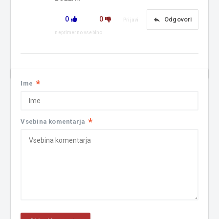
0
0
reply
Odgovori
Prijavi
neprimerno vsebino
*
Ime
*
Vsebina komentarja