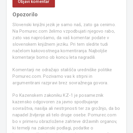
Opozorilo
Slovenski knjižni jezik je samo naš, zato ga cenimo.
Na Pomurec.com želimo vzpodbujati njegovo rabo,
zato vas naprošamo, da vaš komentar podate v
slovenskem knjižnem jeziku. Pri tem sledite tudi
načelom kakovostnega komentiranja. Najboljše
komentarje bomo ob koncu leta nagradili.
Komentarji ne odražajo stališča uredniške politike
Pomurec.com. Pozivamo vas k strpni in
argumentirani razpravi brez sovražnega govora.
Po Kazenskem zakoniku KZ-1 je posameznik
kazensko odgovoren za javno spodbujanje
sovraštva, nasilja ali nestrpnosti ter za grožnjo, da bo
napadel življenje ali telo druge osebe. Pomurec.com
bo v primeru obrazložene zahteve državnih organov,
ki temelji na zakonski podlagi, podatke o