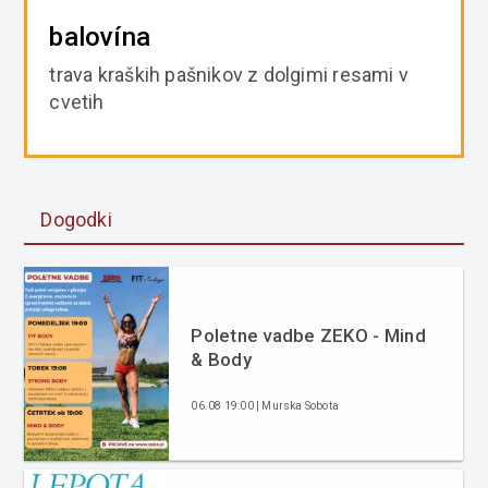
balovína
trava kraških pašnikov z dolgimi resami v
cvetih
Dogodki
Poletne vadbe ZEKO - Mind
& Body
06.08 19:00 | Murska Sobota