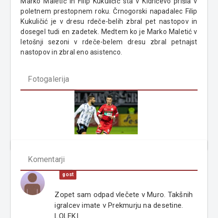
Marko Maletić in Filip Kukuličić sta v Kidričevo prišla v
poletnem prestopnem roku. Črnogorski napadalec Filip
Kukuličić je v dresu rdeče-belih zbral pet nastopov in
dosegel tudi en zadetek. Medtem ko je Marko Maletić v
letošnji sezoni v rdeče-belem dresu zbral petnajst
nastopov in zbral eno asistenco.
Fotogalerija
Komentarji
gost
Zopet sam odpad vlečete v Muro. Takšnih
igralcev imate v Prekmurju na desetine.
LOLEKI.