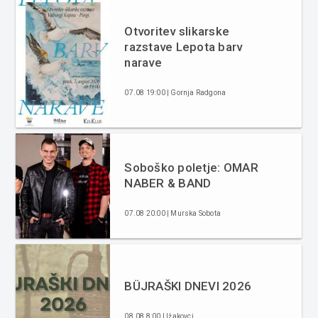
Otvoritev slikarske
razstave Lepota barv
narave
07.08 19:00 | Gornja Radgona
Soboško poletje: OMAR
NABER & BAND
07.08 20:00 | Murska Sobota
BÜJRAŠKI DNEVI 2026
08.08 8:00 | Ižakovci