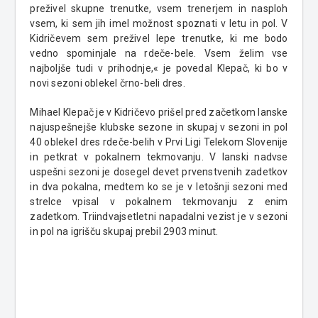
preživel skupne trenutke, vsem trenerjem in nasploh
vsem, ki sem jih imel možnost spoznati v letu in pol. V
Kidričevem sem preživel lepe trenutke, ki me bodo
vedno spominjale na rdeče-bele. Vsem želim vse
najboljše tudi v prihodnje,« je povedal Klepač, ki bo v
novi sezoni oblekel črno-beli dres.
Mihael Klepač je v Kidričevo prišel pred začetkom lanske
najuspešnejše klubske sezone in skupaj v sezoni in pol
40 oblekel dres rdeče-belih v Prvi Ligi Telekom Slovenije
in petkrat v pokalnem tekmovanju. V lanski nadvse
uspešni sezoni je dosegel devet prvenstvenih zadetkov
in dva pokalna, medtem ko se je v letošnji sezoni med
strelce vpisal v pokalnem tekmovanju z enim
zadetkom. Triindvajsetletni napadalni vezist je v sezoni
in pol na igrišču skupaj prebil 2903 minut.