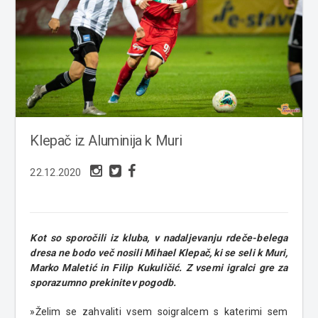
Klepač iz Aluminija k Muri
22.12.2020
Kot so sporočili iz kluba, v nadaljevanju rdeče-belega
dresa ne bodo več nosili Mihael Klepač, ki se seli k Muri,
Marko Maletić in Filip Kukuličić. Z vsemi igralci gre za
sporazumno prekinitev pogodb.
»Želim se zahvaliti vsem soigralcem s katerimi sem