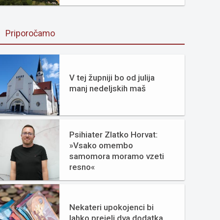
Priporočamo
V tej župniji bo od julija
manj nedeljskih maš
Psihiater Zlatko Horvat:
»Vsako omembo
samomora moramo vzeti
resno«
Nekateri upokojenci bi
lahko prejeli dva dodatka