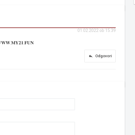
01.02.2022 ob 15:39
𝐖.𝐌𝐘𝟐𝟏.𝐅𝐔𝐍
reply
Odgovori