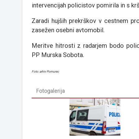
intervencijah policistov pomirila in s krš
Zaradi hujših prekrškov v cestnem pro
zasežen osebni avtomobil.
Meritve hitrosti z radarjem bodo poli
PP Murska Sobota.
Foto: arhiv Pomurec
Fotogalerija