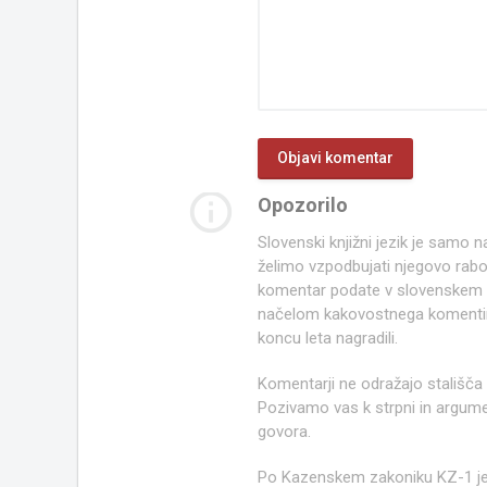
info_outline
Opozorilo
Slovenski knjižni jezik je samo
želimo vzpodbujati njegovo rab
komentar podate v slovenskem kn
načelom kakovostnega komentir
koncu leta nagradili.
Komentarji ne odražajo stališča
Pozivamo vas k strpni in argume
govora.
Po Kazenskem zakoniku KZ-1 j