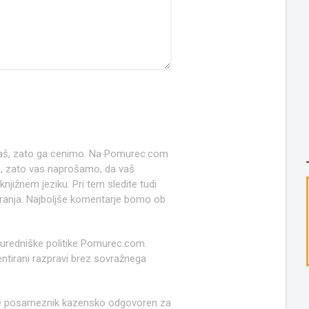
 naš, zato ga cenimo. Na Pomurec.com
o, zato vas naprošamo, da vaš
jižnem jeziku. Pri tem sledite tudi
anja. Najboljše komentarje bomo ob
 uredniške politike Pomurec.com.
ntirani razpravi brez sovražnega
e posameznik kazensko odgovoren za