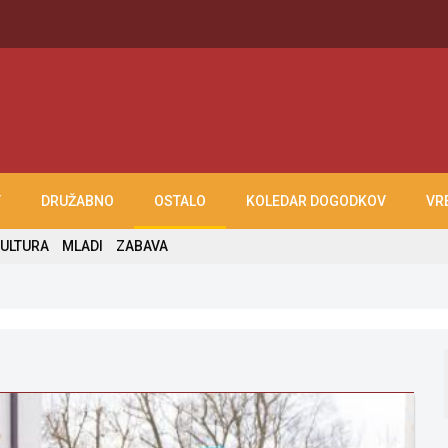
T
DRUŽABNO
OSTALO
KOLEDAR DOGODKOV
VR
ULTURA
MLADI
ZABAVA