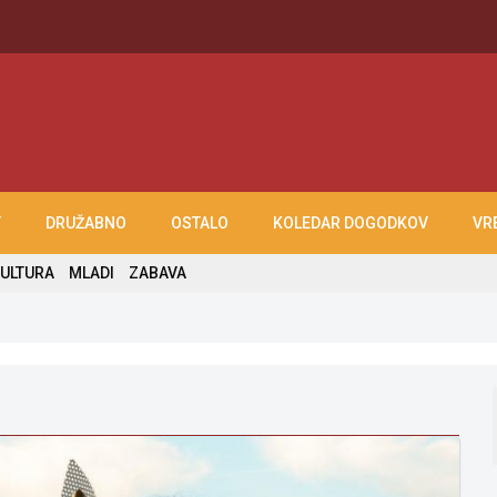
T
DRUŽABNO
OSTALO
KOLEDAR DOGODKOV
VR
ULTURA
MLADI
ZABAVA