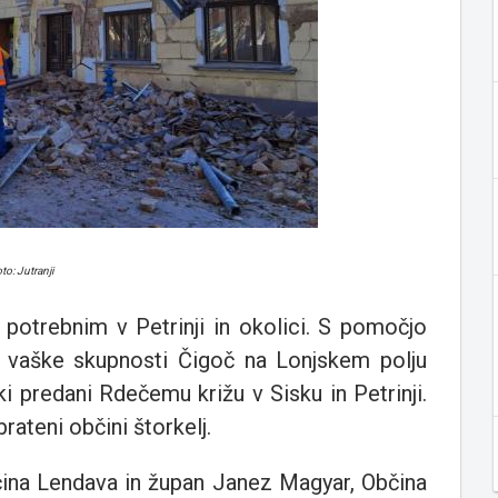
to: Jutranji
potrebnim v Petrinji in okolici. S pomočjo
 vaške skupnosti Čigoč na Lonjskem polju
ki predani Rdečemu križu v Sisku in Petrinji.
rateni občini štorkelj.
bčina Lendava in župan Janez Magyar, Občina