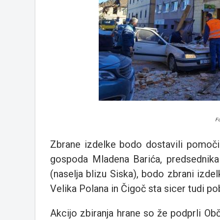
Fo
Zbrane izdelke bodo dostavili pomoči 
gospoda Mladena Barića, predsednika
(naselja blizu Siska), bodo zbrani izdel
Velika Polana in Čigoč sta sicer tudi pob
Akcijo zbiranja hrane so že podprli O