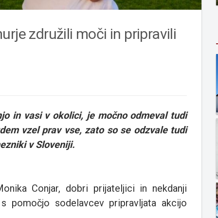
je združili moči in pripravili
njo in vasi v okolici, je močno odmeval tudi
judem vzel prav vse, zato so se odzvale tudi
zniki v Sloveniji.
nika Conjar, dobri prijateljici in nekdanji
 s pomočjo sodelavcev pripravljata akcijo