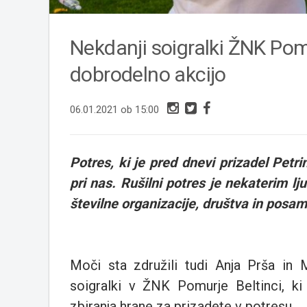
Nekdanji soigralki ŽNK Pomur
dobrodelno akcijo
06.01.2021 ob 15:00
Potres, ki je pred dnevi prizadel Petri
pri nas. Rušilni potres je nekaterim l
številne organizacije, društva in posame
Moči sta združili tudi Anja Prša in Mo
soigralki v ŽNK Pomurje Beltinci, ki
zbiranja hrane za prizadete v potresu.