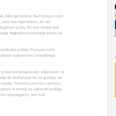
 naš, zato ga cenimo. Na Pomurec.com
o, zato vas naprošamo, da vaš
jižnem jeziku. Pri tem sledite tudi
anja. Najboljše komentarje bomo ob
 uredniške politike Pomurec.com.
ntirani razpravi brez sovražnega
e posameznik kazensko odgovoren za
lja ali nestrpnosti ter za grožnjo, da
ruge osebe. Pomurec.com bo v primeru
anov, ki temelji na zakonski podlagi,
rimi razpolagamo, tem tudi