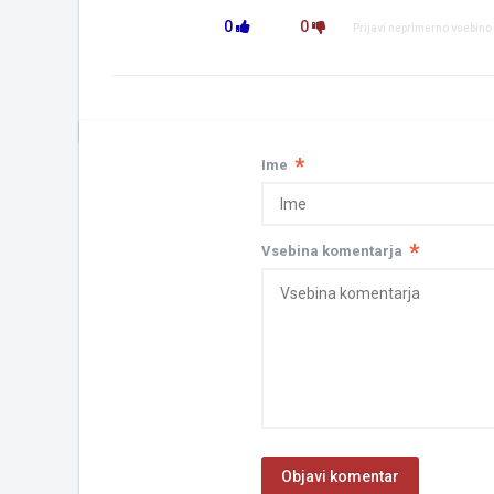
0
0
Prijavi neprimerno vsebino
*
Ime
*
Vsebina komentarja