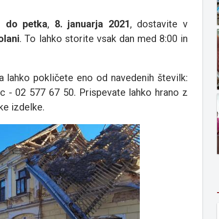
ke
do petka
,
8. januarja 2021
, dostavite v
olani
. To lahko storite vsak dan med 8:00 in
 lahko pokličete eno od navedenih številk:
ec - 02 577 67 50. Prispevate lahko hrano z
ke izdelke.