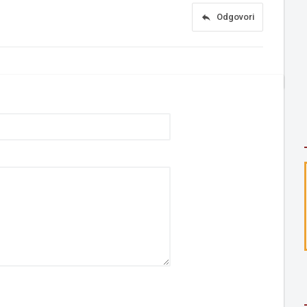
reply
Odgovori