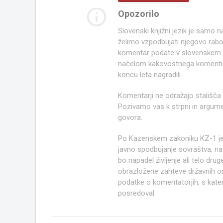
info_outline
Opozorilo
Slovenski knjižni jezik je samo
želimo vzpodbujati njegovo rab
komentar podate v slovenskem kn
načelom kakovostnega komentir
koncu leta nagradili.
Komentarji ne odražajo stališča
Pozivamo vas k strpni in argume
govora.
Po Kazenskem zakoniku KZ-1 j
javno spodbujanje sovraštva, nasi
bo napadel življenje ali telo d
obrazložene zahteve državnih org
podatke o komentatorjih, s kate
posredoval.