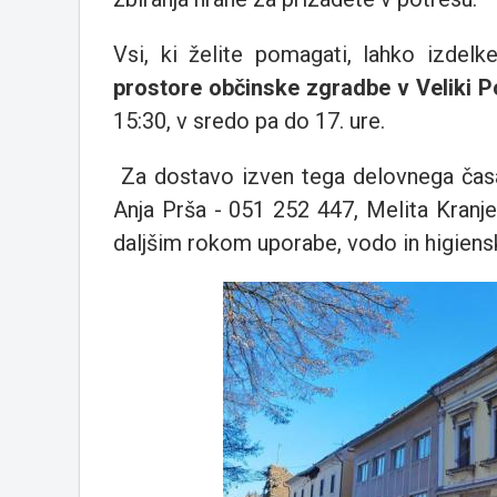
Vsi, ki želite pomagati, lahko izdel
prostore občinske zgradbe v Veliki P
15:30, v sredo pa do 17. ure.
Za dostavo izven tega delovnega časa
Anja Prša - 051 252 447, Melita Kranj
daljšim rokom uporabe, vodo in higiens