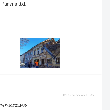
 Panvita d.d.
01.02.2022 ob 15:42
𝐖.𝐌𝐘𝟐𝟏.𝐅𝐔𝐍