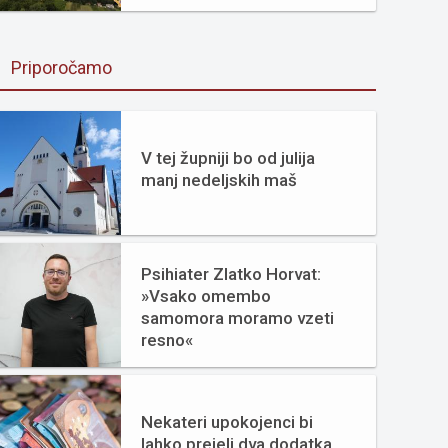
Priporočamo
V tej župniji bo od julija
manj nedeljskih maš
Psihiater Zlatko Horvat:
»Vsako omembo
samomora moramo vzeti
resno«
Nekateri upokojenci bi
lahko prejeli dva dodatka