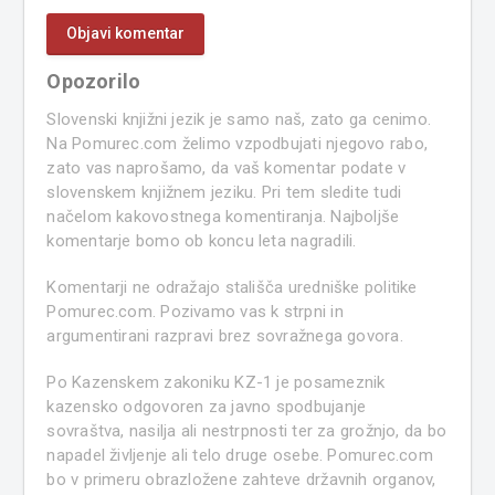
Opozorilo
Slovenski knjižni jezik je samo naš, zato ga cenimo.
Na Pomurec.com želimo vzpodbujati njegovo rabo,
zato vas naprošamo, da vaš komentar podate v
slovenskem knjižnem jeziku. Pri tem sledite tudi
načelom kakovostnega komentiranja. Najboljše
komentarje bomo ob koncu leta nagradili.
Komentarji ne odražajo stališča uredniške politike
Pomurec.com. Pozivamo vas k strpni in
argumentirani razpravi brez sovražnega govora.
Po Kazenskem zakoniku KZ-1 je posameznik
kazensko odgovoren za javno spodbujanje
sovraštva, nasilja ali nestrpnosti ter za grožnjo, da bo
napadel življenje ali telo druge osebe. Pomurec.com
bo v primeru obrazložene zahteve državnih organov,