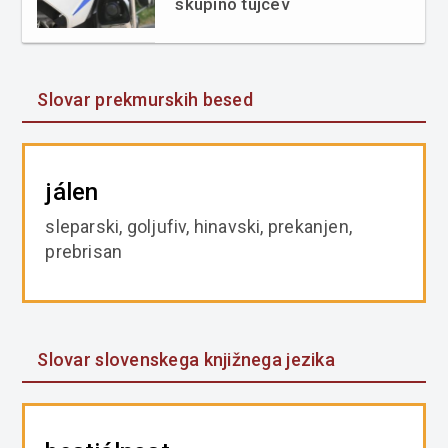
skupino tujcev
Slovar prekmurskih besed
jálen
sleparski, goljufiv, hinavski, prekanjen,
prebrisan
Slovar slovenskega knjižnega jezika