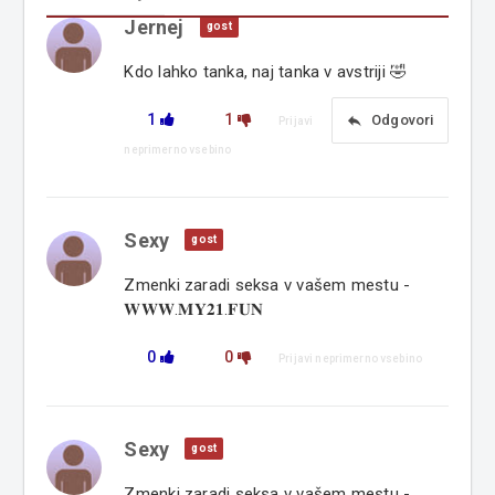
Jernej
gost
Kdo lahko tanka, naj tanka v avstriji 🤣
1
1
reply
Odgovori
Prijavi
neprimerno vsebino
Sexy
gost
Zmenki zaradi seksa v vašem mestu -
𝐖𝐖𝐖.𝐌𝐘𝟐𝟏.𝐅𝐔𝐍
0
0
Prijavi neprimerno vsebino
Sexy
gost
Zmenki zaradi seksa v vašem mestu -