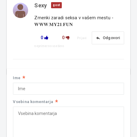
Sexy
gost
Zmenki zaradi seksa v vašem mestu -
𝐖𝐖𝐖.𝐌𝐘𝟐𝟏.𝐅𝐔𝐍
0
0
reply
Odgovori
Prijavi
neprimerno vsebino
*
Ime
*
Vsebina komentarja