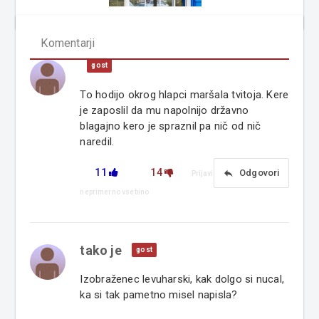
Komentarji
gost
To hodijo okrog hlapci maršala tvitoja. Kere
je zaposlil da mu napolnijo državno
blagajno kero je spraznil pa nič od nič
naredil.
11
14
reply
Odgovori
Prijavi
neprimerno vsebino
tako je
gost
Izobraženec levuharski, kak dolgo si nucal,
ka si tak pametno misel napisla?