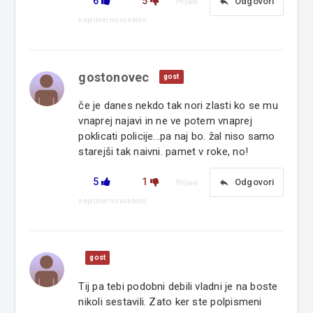
6
5
reply
Odgovori
Prijavi
neprimerno vsebino
gostonovec
gost
če je danes nekdo tak nori zlasti ko se mu
vnaprej najavi in ne ve potem vnaprej
poklicati policije...pa naj bo. žal niso samo
starejši tak naivni. pamet v roke, no!
5
1
reply
Odgovori
Prijavi
neprimerno vsebino
gost
Tij pa tebi podobni debili vladni je na boste
nikoli sestavili. Zato ker ste polpismeni