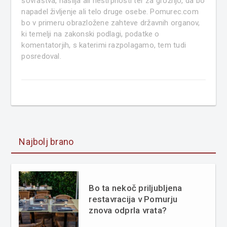
sovraštva, nasilja ali nestrpnosti ter za grožnjo, da bo
napadel življenje ali telo druge osebe. Pomurec.com
bo v primeru obrazložene zahteve državnih organov,
ki temelji na zakonski podlagi, podatke o
komentatorjih, s katerimi razpolagamo, tem tudi
posredoval.
Najbolj brano
Bo ta nekoč priljubljena
restavracija v Pomurju
znova odprla vrata?