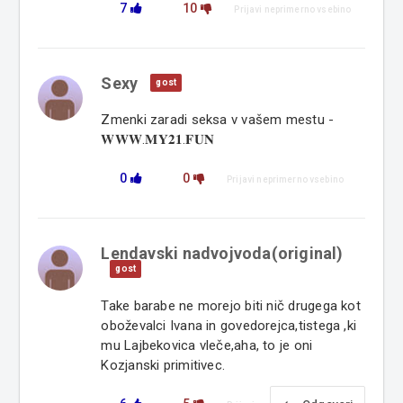
7
10
Prijavi neprimerno vsebino
Sexy
gost
Zmenki zaradi seksa v vašem mestu -
𝐖𝐖𝐖.𝐌𝐘𝟐𝟏.𝐅𝐔𝐍
0
0
Prijavi neprimerno vsebino
Lendavski nadvojvoda(original)
gost
Take barabe ne morejo biti nič drugega kot
oboževalci Ivana in govedorejca,tistega ,ki
mu Lajbekovica vleče,aha, to je oni
Kozjanski primitivec.