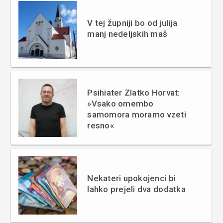
V tej župniji bo od julija
manj nedeljskih maš
Psihiater Zlatko Horvat:
»Vsako omembo
samomora moramo vzeti
resno«
Nekateri upokojenci bi
lahko prejeli dva dodatka