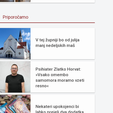
Priporočamo
V tej župniji bo od julija
manj nedeljskih maš
Psihiater Zlatko Horvat:
»Vsako omembo
samomora moramo vzeti
resno«
Nekateri upokojenci bi
lahko prejeli dva dodatka