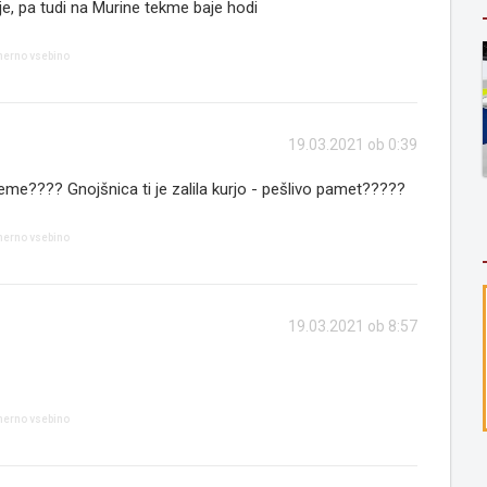
je, pa tudi na Murine tekme baje hodi
imerno vsebino
19.03.2021 ob 0:39
eme???? Gnojšnica ti je zalila kurjo - pešlivo pamet?????
imerno vsebino
19.03.2021 ob 8:57
imerno vsebino