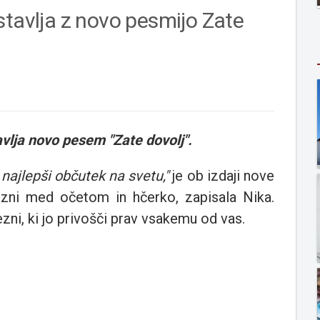
stavlja z novo pesmijo Zate
lja novo pesem "Zate dovolj".
 je najlepši občutek na svetu,"
je ob izdaji nove
ezni med očetom in hčerko, zapisala Nika.
zni, ki jo privošči prav vsakemu od vas.