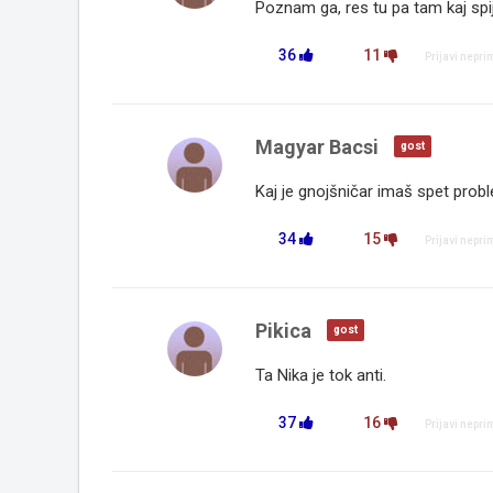
Poznam ga, res tu pa tam kaj spi
36
11
Prijavi nepr
Magyar Bacsi
gost
Kaj je gnojšničar imaš spet probl
34
15
Prijavi nepr
Pikica
gost
Ta Nika je tok anti.
37
16
Prijavi nepr