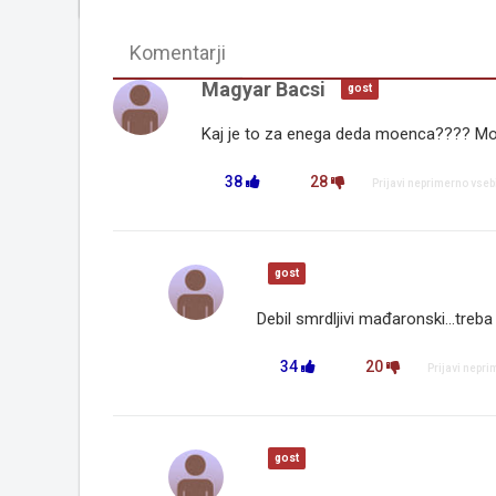
Komentarji
Magyar Bacsi
gost
Kaj je to za enega deda moenca???? Mo
38
28
Prijavi neprimerno vseb
gost
Debil smrdljivi mađaronski...treb
34
20
Prijavi nepr
gost