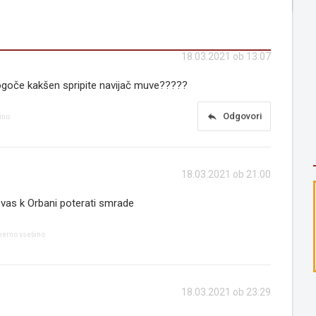
18.03.2021 ob 13:07
goče kakšen spripite navijač muve?????
reply
Odgovori
ino
18.03.2021 ob 21:00
a vas k Orbani poterati smrade
imerno vsebino
18.03.2021 ob 23:29