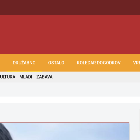
T
DRUŽABNO
OSTALO
KOLEDAR DOGODKOV
VR
ULTURA
MLADI
ZABAVA