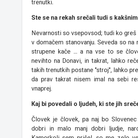
trenutki.
Ste se na rekah srečali tudi s kakšni
Nevarnosti so vsepovsod; tudi ko greš 
v domačem stanovanju. Seveda so na re
strupene kače ... a na vse to se člo
nevihto na Donavi, in takrat, lahko re
takih trenutkih postane "stroj", lahko p
da prav takrat nisem imal na sebi re
vnaprej.
Kaj bi povedali o ljudeh, ki ste jih sr
Človek je človek, pa naj bo Slovenec
dobri in malo manj dobri ljudje, n
Kamorkoli sem prišel, so me zelo vel