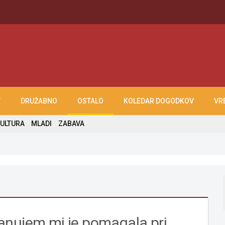
T
DRUŽABNO
OSTALO
KOLEDAR DOGODKOV
VR
ULTURA
MLADI
ZABAVA
anujem mi je pomagala pri