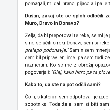
pomagali, mi dali hrano, pijačo ali pa le
Dušan, zakaj ste se sploh odločili 
Muro, Dravo in Donavo?
Želja, da bi prepotoval te reke, se mi je
smo se učili o reki Donavi, sem si reke
prelepo podonavje."
Sam nisem mnenja,
sem bil pripravljen, imel pa sem tudi z
razmeram. Ko so me z obrežij opazoval
pogovarjali:
"Glej, kako hitro pa ta plove
Kako to, da ste na pot odšli sami?
Čoln, s katerim sem odpotoval, je izdel
sopotnika. Toda želel sem si biti sam