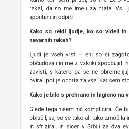
rekel, da so me imeli za brata. Vsi l
spontani in odprti.
Kako so rekli ljudje, ko so videli i
nevarnih rekah?
Ljudi je vseh vrst – eni so si zagot
občudovali in me z vzkliki spodbujali 
zavisti, s katero pa se ne obremenju
oviral, pot je odprta za vse. Kar sem sto
Kako je bilo s prehrano in higieno na
Glede tega nisem nič kompliciral. Če bi
oblačil, saj so se tako ali tako zmočila 
in sfriziral, in sicer v Srbiji za dv