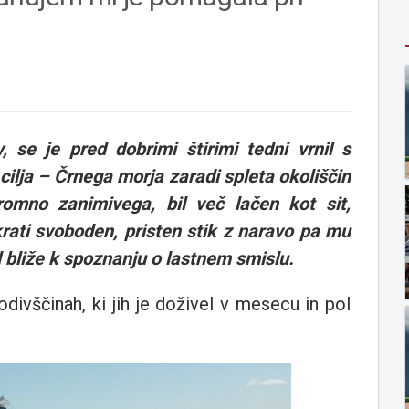
 se je pred dobrimi štirimi tedni vrnil s
cilja – Črnega morja zaradi spleta okoliščin
romno zanimivega, bil več lačen kot sit,
ati svoboden, pristen stik z naravo pa mu
el bliže k spoznanju o lastnem smislu.
ivščinah, ki jih je doživel v mesecu in pol