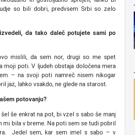
judje so bili dobri, predvsem Srbi so zelo
n izvedeli, da tako daleč potujete sami po
ovo mislili, da sem nor, drugi so me spet
na moji poti. V ljudeh obstaja določena mera
jem – na svoji poti namreč nisem nikogar
ril jaz, lahko vsakdo, ne glede na starost.
 vašem potovanju?
 šel še enkrat na pot, bi vzel s sabo še manj
in mi bila v breme. Na poti sem se tudi pobril
a evra. Jedel sem, kar sem imel s sabo – v