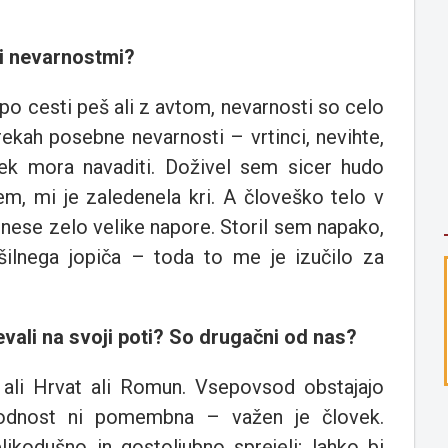
mi nevarnostmi?
po cesti peš ali z avtom, nevarnosti so celo
kah posebne nevarnosti – vrtinci, nevihte,
vek mora navaditi. Doživel sem sicer hudo
čem, mi je zaledenela kri. A človeško telo v
renese zelo velike napore. Storil sem napako,
šilnega jopiča – toda to me je izučilo za
ečevali na svoji poti? So drugačni od nas?
 ali Hrvat ali Romun. Vsepovsod obstajajo
arodnost ni pomembna – važen je človek.
ikodušno in gostoljubno sprejeli; lahko bi