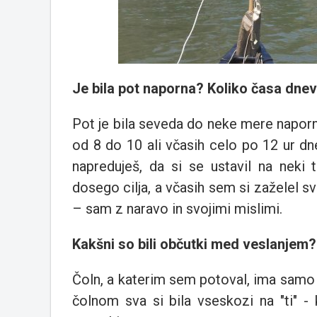
Je bila pot naporna? Koliko časa dnev
Pot je bila seveda do neke mere naporn
od 8 do 10 ali včasih celo po 12 ur dne
napreduješ, da si se ustavil na neki 
dosego cilja, a včasih sem si zaželel
– sam z naravo in svojimi mislimi.
Kakšni so bili občutki med veslanjem?
Čoln, a katerim sem potoval, ima samo e
čolnom sva si bila vseskozi na "ti" -