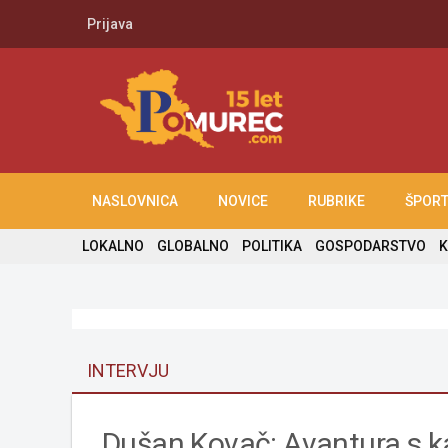
Prijava
NASLOVNICA
NOVICE
RUBRIKE
ŠPOR
LOKALNO
GLOBALNO
POLITIKA
GOSPODARSTVO
K
INTERVJU
Dušan Kovač: Avantura s k