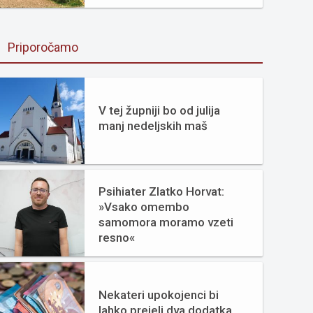
Priporočamo
V tej župniji bo od julija
manj nedeljskih maš
Psihiater Zlatko Horvat:
»Vsako omembo
samomora moramo vzeti
resno«
Nekateri upokojenci bi
lahko prejeli dva dodatka