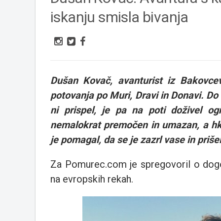
iskanju smisla bivanja
Dušan Kovač, avanturist iz Bakovcev,
potovanja po Muri, Dravi in Donavi. Do 
ni prispel, je pa na poti doživel og
nemalokrat premočen in umazan, a hkr
je pomagal, da se je zazrl vase in priš
Za Pomurec.com je spregovoril o dogod
na evropskih rekah.