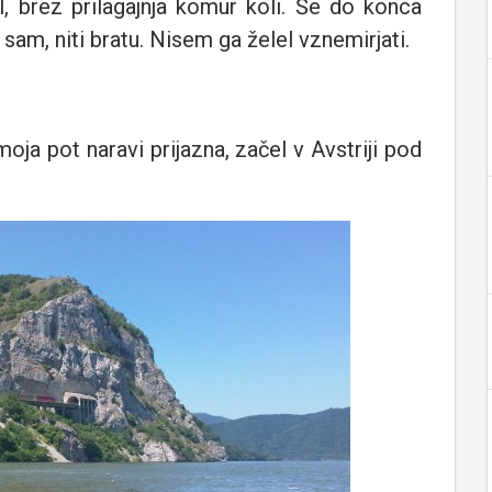
l, brez prilagajnja komur koli. Še do konca
am, niti bratu. Nisem ga želel vznemirjati.
moja pot naravi prijazna, začel v Avstriji pod