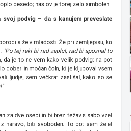
 toplo besedo; naslov je torej zelo simbolen.
za svoj podvig – da s kanujem preveslate
 porodila že v mladosti. Že pri zemljepisu, ko
l:
"Po tej reki bi rad zaplul, rad bi spoznal to
 da je to ne vem kako velik podvig; na pot
elo dober in močan čoln, ki je kljuboval vsem
i ljudje, sem večkrat zaslišal, kako so se
!"
an za dve osebi in bi brez težav s sabo vzel
 z naravo, biti svoboden. To pot sem želel