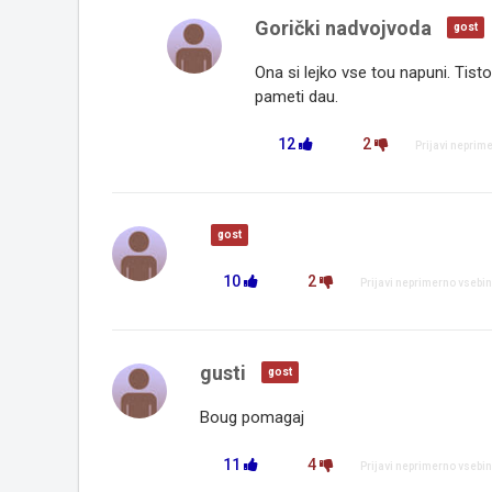
Gorički nadvojvoda
gost
Ona si lejko vse tou napuni. Tisto
pameti dau.
12
2
Prijavi neprim
gost
10
2
Prijavi neprimerno vsebi
gusti
gost
Boug pomagaj
11
4
Prijavi neprimerno vsebi