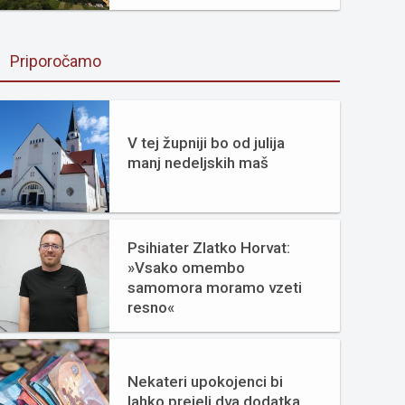
Priporočamo
V tej župniji bo od julija
manj nedeljskih maš
Psihiater Zlatko Horvat:
»Vsako omembo
samomora moramo vzeti
resno«
Nekateri upokojenci bi
lahko prejeli dva dodatka