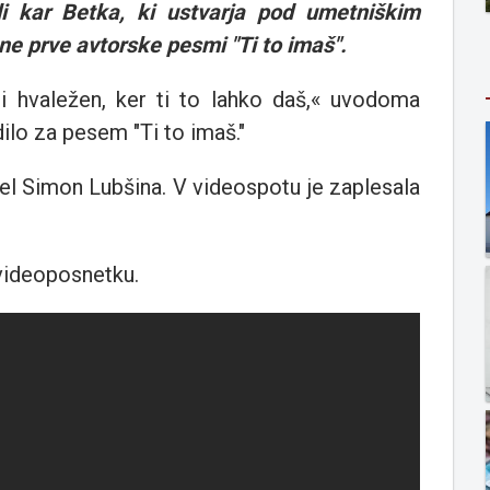
i kar Betka, ki ustvarja pod umetniškim
ne prve avtorske pesmi "Ti to imaš".
i hvaležen, ker ti to lahko daš,« uvodoma
dilo za pesem "Ti to imaš."
el Simon Lubšina. V videospotu je zaplesala
videoposnetku.