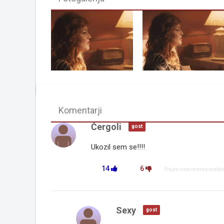
Komentarji
Čergoli
gost
Ukozil sem se!!!!
14
6
Prijavi neprimerno vsebi
Sexy
gost