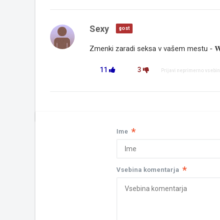
Sexy
gost
Zmenki zaradi seksa v vašem mestu - 𝐖𝐖
11
3
Prijavi neprimerno vsebi
*
Ime
*
Vsebina komentarja