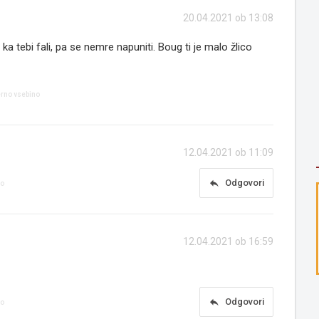
20.04.2021 ob 13:08
 ka tebi fali, pa se nemre napuniti. Boug ti je malo žlico
erno vsebino
12.04.2021 ob 11:09
reply
Odgovori
no
12.04.2021 ob 16:59
reply
Odgovori
no