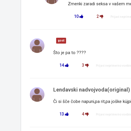
Zmenki zaradi seksa v vašem mestu
10
2
Prijavi neprim
gost
Što je pa to ????
14
3
Prijavi neprimerno vsebi
Lendavski nadvojvoda(original
Či si šče čobe napuni,pa rit,pa joške küjpi
13
4
Prijavi neprimerno vsebi