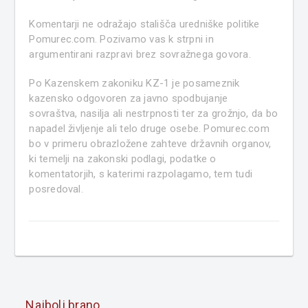
Komentarji ne odražajo stališča uredniške politike
Pomurec.com. Pozivamo vas k strpni in
argumentirani razpravi brez sovražnega govora.
Po Kazenskem zakoniku KZ-1 je posameznik
kazensko odgovoren za javno spodbujanje
sovraštva, nasilja ali nestrpnosti ter za grožnjo, da bo
napadel življenje ali telo druge osebe. Pomurec.com
bo v primeru obrazložene zahteve državnih organov,
ki temelji na zakonski podlagi, podatke o
komentatorjih, s katerimi razpolagamo, tem tudi
posredoval.
Najbolj brano