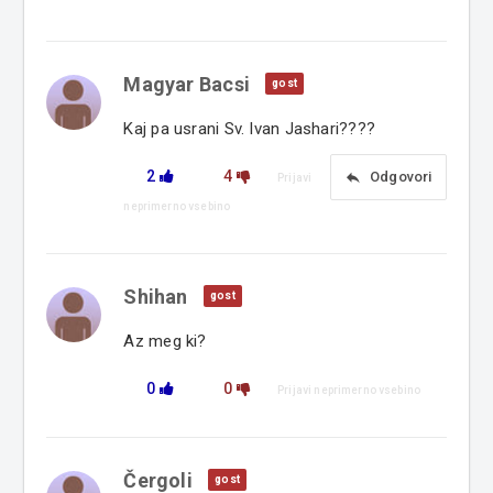
Magyar Bacsi
gost
Kaj pa usrani Sv. Ivan Jashari????
2
4
reply
Odgovori
Prijavi
neprimerno vsebino
Shihan
gost
Az meg ki?
0
0
Prijavi neprimerno vsebino
Čergoli
gost