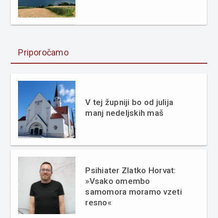
Priporočamo
V tej župniji bo od julija
manj nedeljskih maš
Psihiater Zlatko Horvat:
»Vsako omembo
samomora moramo vzeti
resno«