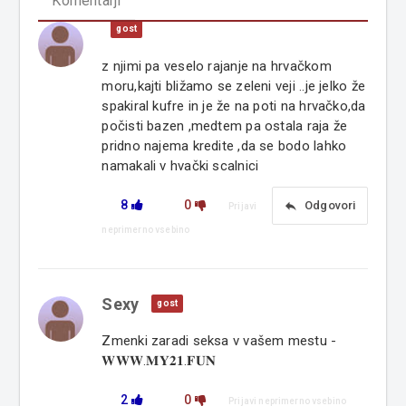
Komentarji
gost
z njimi pa veselo rajanje na hrvačkom
moru,kajti bližamo se zeleni veji ..je jelko že
spakiral kufre in je že na poti na hrvačko,da
počisti bazen ,medtem pa ostala raja že
pridno najema kredite ,da se bodo lahko
namakali v hvački scalnici
8
0
reply
Odgovori
Prijavi
neprimerno vsebino
Sexy
gost
Zmenki zaradi seksa v vašem mestu -
𝐖𝐖𝐖.𝐌𝐘𝟐𝟏.𝐅𝐔𝐍
2
0
Prijavi neprimerno vsebino