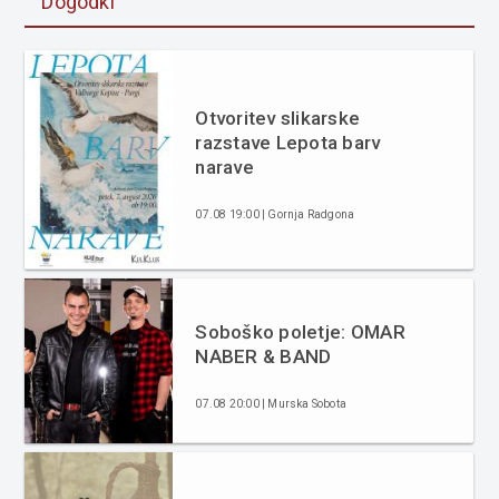
Dogodki
Otvoritev slikarske
razstave Lepota barv
narave
07.08 19:00 | Gornja Radgona
Soboško poletje: OMAR
NABER & BAND
07.08 20:00 | Murska Sobota