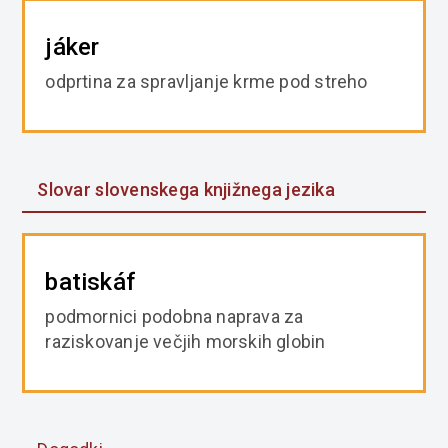
jáker
odprtina za spravljanje krme pod streho
Slovar slovenskega knjižnega jezika
batiskáf
podmornici podobna naprava za
raziskovanje večjih morskih globin