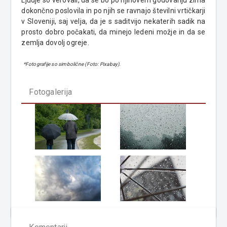
Ljudje so verovali, da se bo po njihovem godovanju zima
dokončno poslovila in po njih se ravnajo številni vrtičkarji
v Sloveniji, saj velja, da je s saditvijo nekaterih sadik na
prosto dobro počakati, da minejo ledeni možje in da se
zemlja dovolj ogreje.
*Fotografije so simbolične (Foto: Pixabay).
Fotogalerija