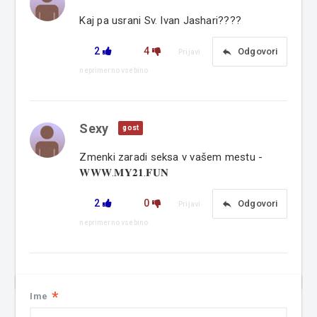
Kaj pa usrani Sv. Ivan Jashari????
2
4
reply
Odgovori
Prijavi
neprimerno vsebino
Sexy
gost
Zmenki zaradi seksa v vašem mestu -
𝐖𝐖𝐖.𝐌𝐘𝟐𝟏.𝐅𝐔𝐍
2
0
reply
Odgovori
Prijavi
neprimerno vsebino
*
Ime