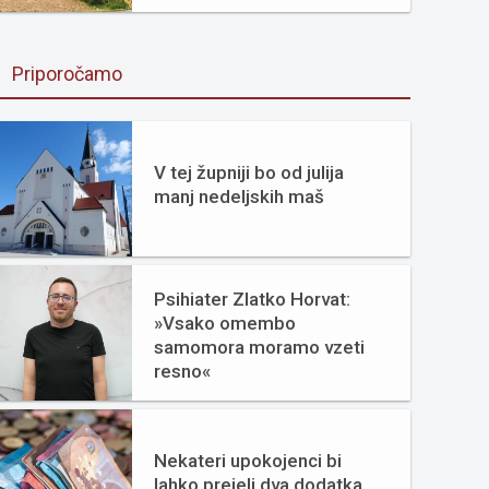
Priporočamo
V tej župniji bo od julija
manj nedeljskih maš
Psihiater Zlatko Horvat:
»Vsako omembo
samomora moramo vzeti
resno«
Nekateri upokojenci bi
lahko prejeli dva dodatka