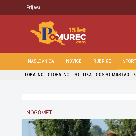
Prijava
NASLOVNICA
NOVICE
RUBRIKE
ŠPOR
LOKALNO
GLOBALNO
POLITIKA
GOSPODARSTVO
K
NOGOMET