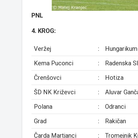
PNL
4. KROG:
Veržej
:
Hungarikum
Kema Puconci
:
Radenska Sl
Črenšovci
:
Hotiza
ŠD NK Križevci
:
Aluvar Ganč
Polana
:
Odranci
Grad
:
Rakičan
Čarda Martjanci
:
Tromejnik 