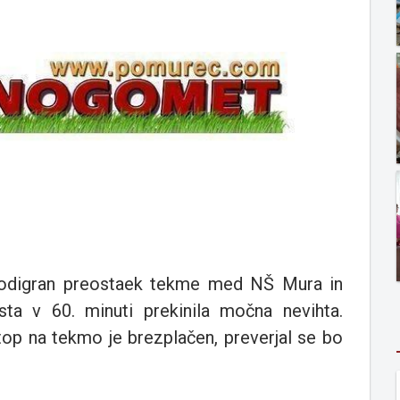
o odigran preostaek tekme med NŠ Mura in
ta v 60. minuti prekinila močna nevihta.
top na tekmo je brezplačen, preverjal se bo