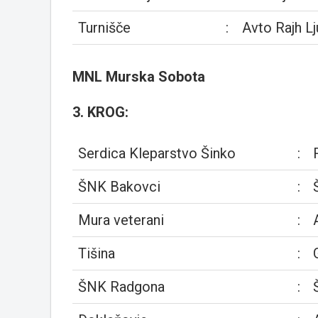
Turnišče
:
Avto Rajh L
MNL Murska Sobota
3. KROG:
Serdica Kleparstvo Šinko
:
ŠNK Bakovci
:
Mura veterani
:
Tišina
:
ŠNK Radgona
: