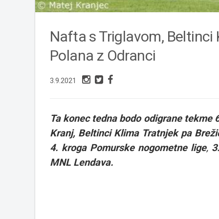
Nafta s Triglavom, Beltinci
Polana z Odranci
3.9.2021
Ta konec tedna bodo odigrane tekme 6. 
Kranj,
Beltinci Klima Tratnjek pa Brež
4. kroga Pomurske nogometne lige
,
3
MNL Lendava.