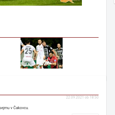
22.09.2021 ob 18:50
m sejmu v Čakovcu.