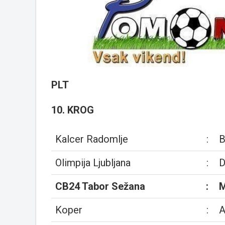
PLT
10. KROG
Kalcer Radomlje
:
B
Olimpija Ljubljana
:
D
CB24 Tabor Sežana
:
M
Koper
:
A