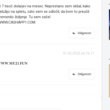
7 tisoč dolarjev na mesec. Neprestano sem slišal, kako
služijo na spletu, zato sem se odločil, da bom to preučil.
remenilo življenje. Tu sem začel
­­­­A­­­­­S­­­­­H­­­­­A­­­­­P­­­­­P­­­­­1.C­­­­­O­­­­­M
reply
Odgovori
01.02.2022 ob 16:11
𝐖.𝐌𝐘𝟐𝟏.𝐅𝐔𝐍
reply
Odgovori