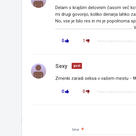
Delam s krajšim delovnim časom več kot 
mi drugi govorijo, koliko denarja lahko za
No, vse je bilo res in mi je popolnoma sp
..................................................................................... W­­­­W­­­­­W.C­
0
1
Prijavi neprimerno vsebino
Sexy
gost
Zmenki zaradi seksa v vašem mestu - 𝐖𝐖
0
0
Prijavi neprimerno vsebino
*
Ime