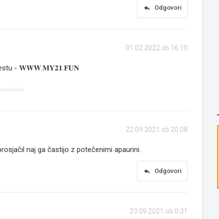
reply
Odgovori
01.02.2022 ob 16:10
 - 𝐖𝐖𝐖.𝐌𝐘𝟐𝟏.𝐅𝐔𝐍
no vsebino
22.09.2021 ob 20:08
rosjačil naj ga častijo z potečenimi apaurini.
reply
Odgovori
23.09.2021 ob 0:31