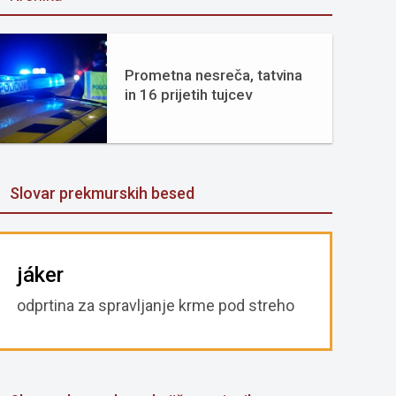
Prometna nesreča, tatvina
in 16 prijetih tujcev
Slovar prekmurskih besed
jáker
odprtina za spravljanje krme pod streho