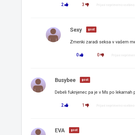
2
3
Prijavi neprimerno vsebino
Sexy
gost
Zmenki zaradi seksa v vašem mestu
0
0
Prijavi neprimer
Busybee
gost
Debeli fuknjenec pa je v Ms po lekarnah p
2
1
Prijavi neprimerno vsebino
EVA
gost