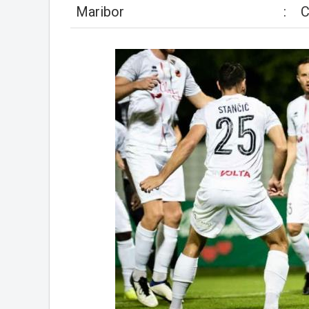
Maribor
:
C