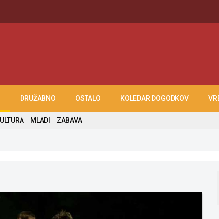
T
DRUŽABNO
OSTALO
KOLEDAR DOGODKOV
VR
ULTURA
MLADI
ZABAVA