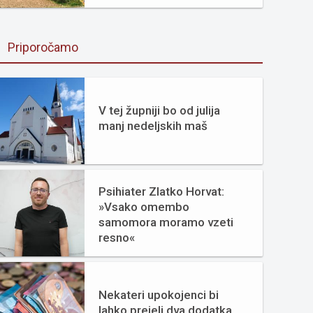
Priporočamo
V tej župniji bo od julija
manj nedeljskih maš
Psihiater Zlatko Horvat:
»Vsako omembo
samomora moramo vzeti
resno«
Nekateri upokojenci bi
lahko prejeli dva dodatka