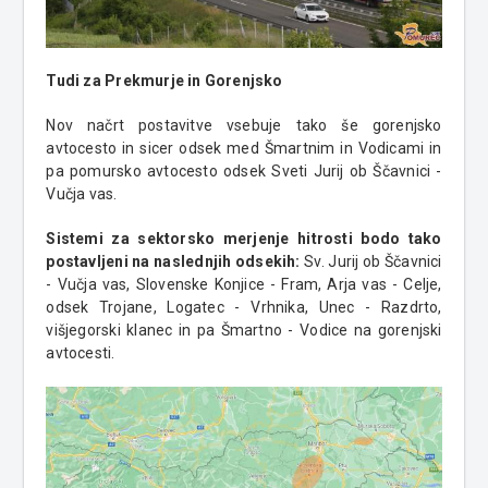
Tudi za Prekmurje in Gorenjsko
Nov načrt postavitve vsebuje tako še gorenjsko
avtocesto in sicer odsek med Šmartnim in Vodicami in
pa pomursko avtocesto odsek Sveti Jurij ob Ščavnici -
Vučja vas.
Sistemi za sektorsko merjenje hitrosti bodo tako
postavljeni na naslednjih odsekih:
Sv. Jurij ob Ščavnici
- Vučja vas, Slovenske Konjice - Fram, Arja vas - Celje,
odsek Trojane, Logatec - Vrhnika, Unec - Razdrto,
višjegorski klanec in pa Šmartno - Vodice na gorenjski
avtocesti.