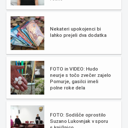
Nekateri upokojenci bi
lahko prejeli dva dodatka
FOTO in VIDEO: Hudo
neurje s točo zvečer zajelo
Pomurje, gasilci imeli
polne roke dela
FOTO: Sodišče oprostilo
Suzano Lukovnjak v sporu
s knjižnico