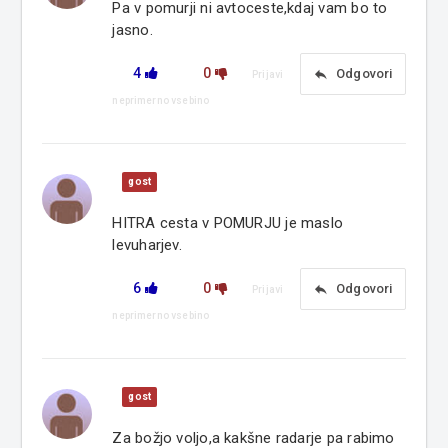
Pa v pomurji ni avtoceste,kdaj vam bo to
jasno.
4
0
reply
Odgovori
Prijavi
neprimerno vsebino
gost
HITRA cesta v POMURJU je maslo
levuharjev.
6
0
reply
Odgovori
Prijavi
neprimerno vsebino
gost
Za božjo voljo,a kakšne radarje pa rabimo