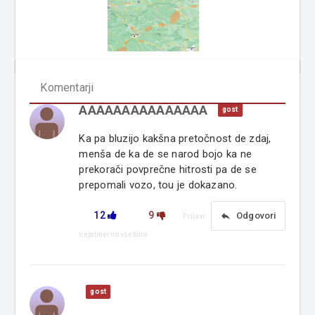
Komentarji
AAAAAAAAAAAAAAA
gost
Ka pa bluzijo kakšna pretočnost de zdaj,
menša de ka de se narod bojo ka ne
prekorači povprečne hitrosti pa de se
prepomali vozo, tou je dokazano.
12
9
reply
Odgovori
Prijavi
neprimerno vsebino
gost