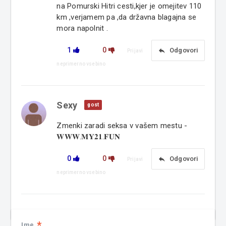
na Pomurski Hitri cesti,kjer je omejitev 110
km ,verjamem pa ,da državna blagajna se
mora napolnit .
1
0
reply
Odgovori
Prijavi
neprimerno vsebino
Sexy
gost
Zmenki zaradi seksa v vašem mestu -
𝐖𝐖𝐖.𝐌𝐘𝟐𝟏.𝐅𝐔𝐍
0
0
reply
Odgovori
Prijavi
neprimerno vsebino
*
Ime