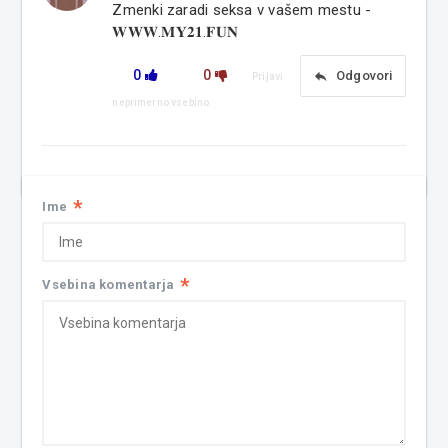
Zmenki zaradi seksa v vašem mestu -
𝐖𝐖𝐖.𝐌𝐘𝟐𝟏.𝐅𝐔𝐍
0
0
reply
Odgovori
Prijavi
neprimerno vsebino
*
Ime
*
Vsebina komentarja