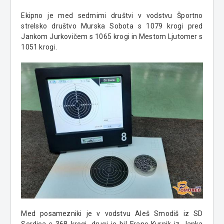
Ekipno je med sedmimi društvi v vodstvu Športno
strelsko društvo Murska Sobota s 1079 krogi pred
Jankom Jurkovičem s 1065 krogi in Mestom Ljutomer s
1051 krogi.
Med posamezniki je v vodstvu Aleš Smodiš iz SD
Serdica s 368 krogi, drugi je bil Franc Kurnik iz Janka