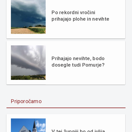
Po rekordni vročini
prihajajo plohe in nevihte
Prihajajo nevihte, bodo
dosegle tudi Pomurje?
Priporočamo
V tej župniji bo od julija