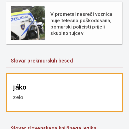
V prometni nesreči voznica
huje telesno poškodovana,
pomurski policisti prijeli
skupino tujcev
Slovar prekmurskih besed
jáko
zelo
Slovar slovenskega knjižnega jezika