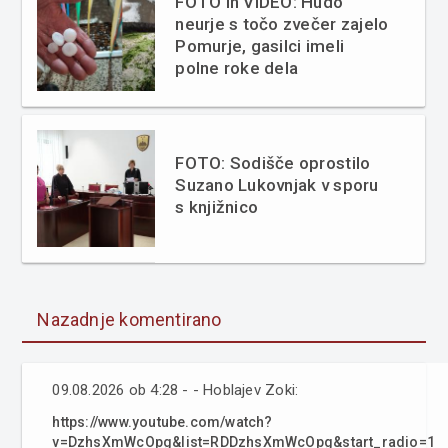
FOTO in VIDEO: Hudo
neurje s točo zvečer zajelo
Pomurje, gasilci imeli
polne roke dela
FOTO: Sodišče oprostilo
Suzano Lukovnjak v sporu
s knjižnico
Nazadnje komentirano
09.08.2026 ob 4:28 - - Hoblajev Zoki:
https://www.youtube.com/watch?
v=DzhsXmWcOpg&list=RDDzhsXmWcOpg&start_radio=1