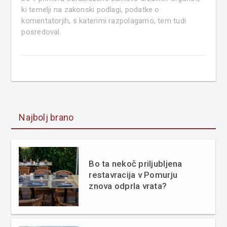
ki temelji na zakonski podlagi, podatke o
komentatorjih, s katerimi razpolagamo, tem tudi
posredoval.
Najbolj brano
Bo ta nekoč priljubljena
restavracija v Pomurju
znova odprla vrata?