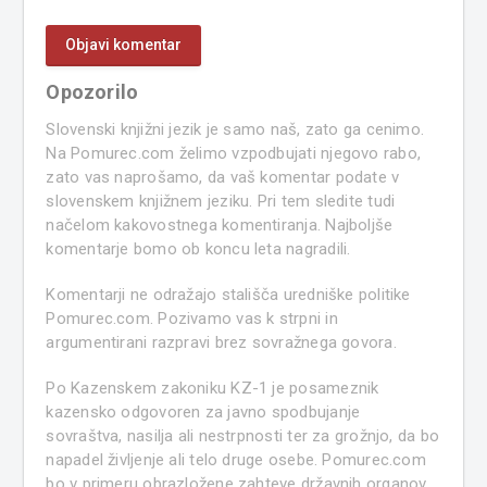
Opozorilo
Slovenski knjižni jezik je samo naš, zato ga cenimo.
Na Pomurec.com želimo vzpodbujati njegovo rabo,
zato vas naprošamo, da vaš komentar podate v
slovenskem knjižnem jeziku. Pri tem sledite tudi
načelom kakovostnega komentiranja. Najboljše
komentarje bomo ob koncu leta nagradili.
Komentarji ne odražajo stališča uredniške politike
Pomurec.com. Pozivamo vas k strpni in
argumentirani razpravi brez sovražnega govora.
Po Kazenskem zakoniku KZ-1 je posameznik
kazensko odgovoren za javno spodbujanje
sovraštva, nasilja ali nestrpnosti ter za grožnjo, da bo
napadel življenje ali telo druge osebe. Pomurec.com
bo v primeru obrazložene zahteve državnih organov,