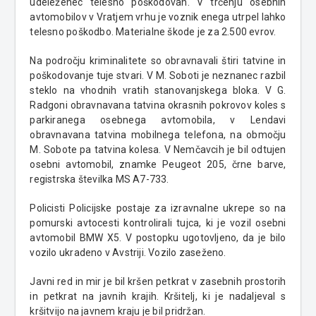
udeleženec telesno poškodovan. V trčenju osebnih
avtomobilov v Vratjem vrhu je voznik enega utrpel lahko
telesno poškodbo. Materialne škode je za 2.500 evrov.
Na področju kriminalitete so obravnavali štiri tatvine in
poškodovanje tuje stvari. V M. Soboti je neznanec razbil
steklo na vhodnih vratih stanovanjskega bloka. V G.
Radgoni obravnavana tatvina okrasnih pokrovov koles s
parkiranega osebnega avtomobila, v Lendavi
obravnavana tatvina mobilnega telefona, na območju
M. Sobote pa tatvina kolesa. V Nemčavcih je bil odtujen
osebni avtomobil, znamke Peugeot 205, črne barve,
registrska številka MS A7-733.
Policisti Policijske postaje za izravnalne ukrepe so na
pomurski avtocesti kontrolirali tujca, ki je vozil osebni
avtomobil BMW X5. V postopku ugotovljeno, da je bilo
vozilo ukradeno v Avstriji. Vozilo zaseženo.
Javni red in mir je bil kršen petkrat v zasebnih prostorih
in petkrat na javnih krajih. Kršitelj, ki je nadaljeval s
kršitvijo na javnem kraju je bil pridržan.