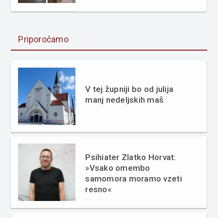
Priporočamo
V tej župniji bo od julija
manj nedeljskih maš
Psihiater Zlatko Horvat:
»Vsako omembo
samomora moramo vzeti
resno«