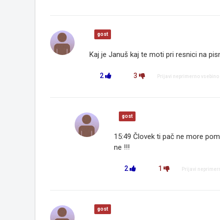
gost
Kaj je Januš kaj te moti pri resnici na pis
2
3
Prijavi neprimerno vsebino
gost
15:49 Človek ti pač ne more poma
ne !!!
2
1
Prijavi neprimer
gost