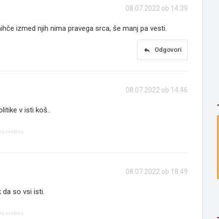
08.07.2022 ob 14:39
 nihče izmed njih nima pravega srca, še manj pa vesti.
reply
Odgovori
08.07.2022 ob 14:46
itike v isti koš..
no vsebino
08.07.2022 ob 18:49
 da so vsi isti.
no vsebino