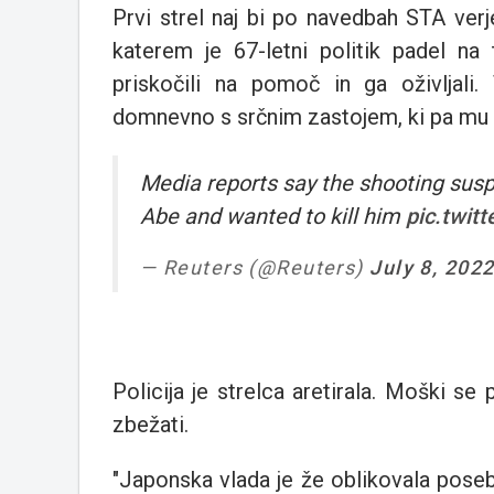
Prvi strel naj bi po navedbah STA verje
katerem je 67-letni politik padel na 
priskočili na pomoč in ga oživljali.
domnevno s srčnim zastojem, ki pa mu 
Media reports say the shooting suspe
Abe and wanted to kill him
pic.twit
— Reuters (@Reuters)
July 8, 202
Policija je strelca aretirala. Moški se p
zbežati.
"Japonska vlada je že oblikovala pose