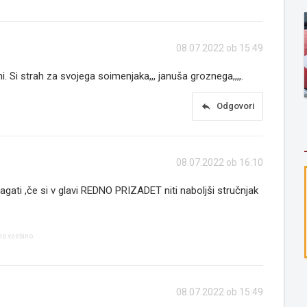
08.07.2022 ob 15:49
ni. Si strah za svojega soimenjaka,,, januša groznega,,,,.
reply
Odgovori
08.07.2022 ob 16:10
gati ,če si v glavi REDNO PRIZADET niti naboljši stručnjak
no vsebino
08.07.2022 ob 15:49