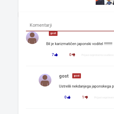
Komentarji
gost
Bil je karizmatičen japonski voditel !!!!!!!!
7
0
Prijavi neprimerno vsebino
gost
gost
Ustrelili nekdanjega japonskega pr
0
1
Prijavi neprimer