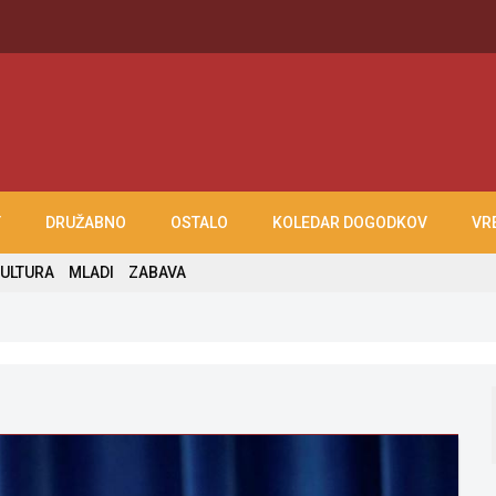
T
DRUŽABNO
OSTALO
KOLEDAR DOGODKOV
VR
ULTURA
MLADI
ZABAVA