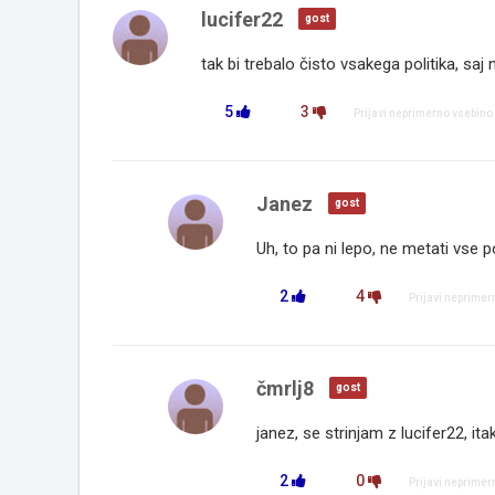
lucifer22
gost
tak bi trebalo čisto vsakega politika, saj
5
3
Prijavi neprimerno vsebino
Janez
gost
Uh, to pa ni lepo, ne metati vse pol
2
4
Prijavi neprimer
čmrlj8
gost
janez, se strinjam z lucifer22, itak
2
0
Prijavi neprimer