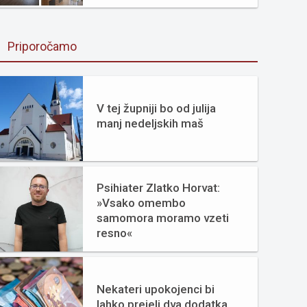
Priporočamo
V tej župniji bo od julija
manj nedeljskih maš
Psihiater Zlatko Horvat:
»Vsako omembo
samomora moramo vzeti
resno«
Nekateri upokojenci bi
lahko prejeli dva dodatka