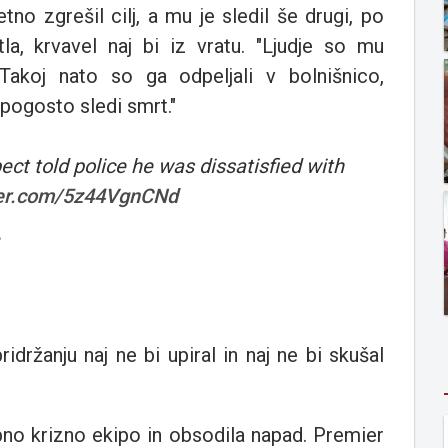
tno zgrešil cilj, a mu je sledil še drugi, po
tla, krvavel naj bi iz vratu. "Ljudje so mu
 Takoj nato so ga odpeljali v bolnišnico,
pogosto sledi smrt."
ct told police he was dissatisfied with
ter.com/5z44VgnCNd
2
ridržanju naj ne bi upiral in naj ne bi skušal
bno krizno ekipo in obsodila napad. Premier