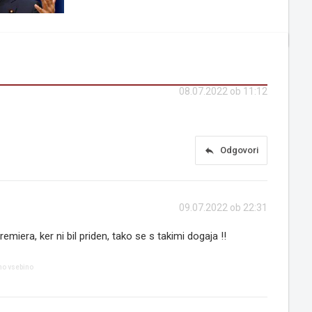
08.07.2022 ob 11:12
reply
Odgovori
09.07.2022 ob 22:31
emiera, ker ni bil priden, tako se s takimi dogaja !!
no vsebino