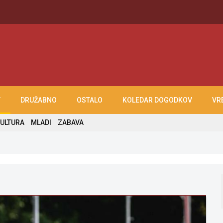
T
DRUŽABNO
OSTALO
KOLEDAR DOGODKOV
VR
ULTURA
MLADI
ZABAVA