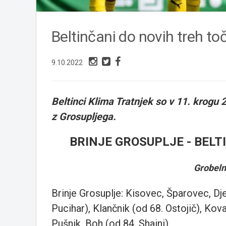
Beltinčani do novih treh to
9.10.2022
Beltinci Klima Tratnjek so v 11. krogu 
z Grosupljega.
BRINJE GROSUPLJE - BELTI
Grobeln
Brinje Grosuplje: Kisovec, Šparovec, Dj
Pucihar), Klančnik (od 68. Ostojič), Kova
Pušnik, Boh (od 84. Shaini).