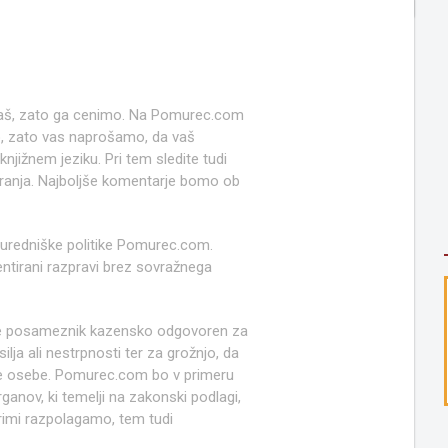
 naš, zato ga cenimo. Na Pomurec.com
o, zato vas naprošamo, da vaš
jižnem jeziku. Pri tem sledite tudi
anja. Najboljše komentarje bomo ob
 uredniške politike Pomurec.com.
ntirani razpravi brez sovražnega
e posameznik kazensko odgovoren za
lja ali nestrpnosti ter za grožnjo, da
ruge osebe. Pomurec.com bo v primeru
anov, ki temelji na zakonski podlagi,
rimi razpolagamo, tem tudi