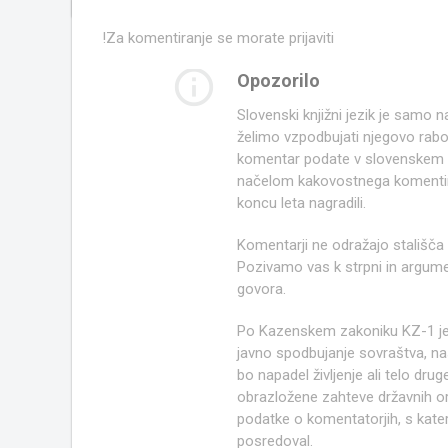
!
Za komentiranje se morate prijaviti
info_outline
Opozorilo
Slovenski knjižni jezik je samo
želimo vzpodbujati njegovo rab
komentar podate v slovenskem kn
načelom kakovostnega komentir
koncu leta nagradili.
Komentarji ne odražajo stališča
Pozivamo vas k strpni in argume
govora.
Po Kazenskem zakoniku KZ-1 j
javno spodbujanje sovraštva, nasi
bo napadel življenje ali telo d
obrazložene zahteve državnih org
podatke o komentatorjih, s kate
posredoval.