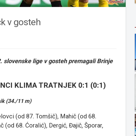
čk v gosteh
2. slovenske lige v gosteh premagali Brinje
NCI KLIMA TRATNJEK 0:1 (0:1)
ik (34./11 m)
elovci (od 87. Tomšič), Mahič (od 68.
č (od 68. Ćoralić), Dergić, Đajič, Šporar,