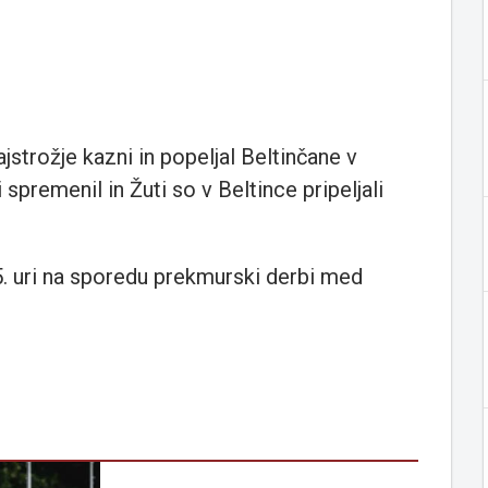
najstrožje kazni in popeljal Beltinčane v
premenil in Žuti so v Beltince pripeljali
5. uri na sporedu prekmurski derbi med