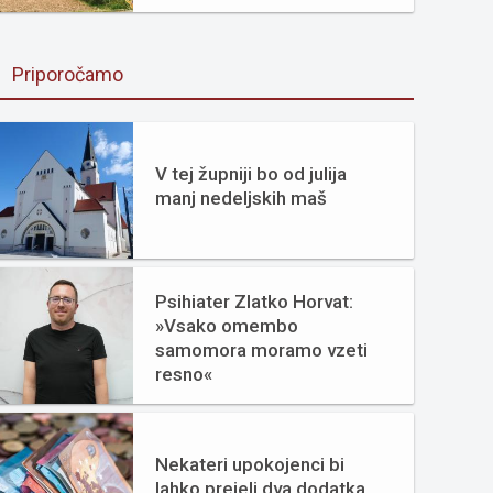
Priporočamo
V tej župniji bo od julija
manj nedeljskih maš
Psihiater Zlatko Horvat:
»Vsako omembo
samomora moramo vzeti
resno«
Nekateri upokojenci bi
lahko prejeli dva dodatka