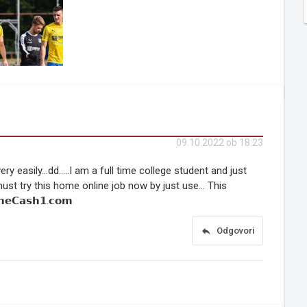
09.10.2022 ob 18:23
asily...dd.....I am a full time college student and just
ust try this home online job now by just use... This
𝗖𝗮𝘀𝗵𝟭.𝗰𝗼𝗺
reply
Odgovori