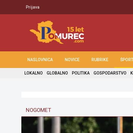
Prijava
NASLOVNICA
NOVICE
RUBRIKE
ŠPOR
LOKALNO
GLOBALNO
POLITIKA
GOSPODARSTVO
K
NOGOMET