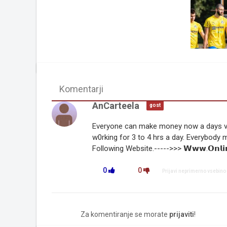
Komentarji
AnCarteela
gost
Everyone can make money now a days very e
w0rking for 3 to 4 hrs a day. Everybody m
Following Website.----->>> 𝗪𝘄𝘄.𝗢𝗻𝗹𝗶𝗻
0
0
Prijavi neprimerno vsebino
Za komentiranje se morate
prijaviti
!