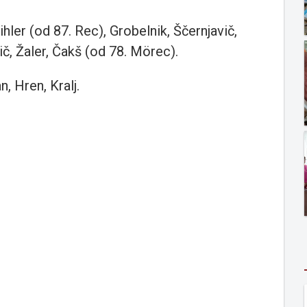
hler (od 87. Rec), Grobelnik, Ščernjavič,
ič, Žaler, Čakš (od 78. Mörec).
, Hren, Kralj.