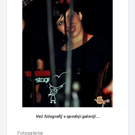
Več fotografij v spodnji galeriji...
Fotogalerija