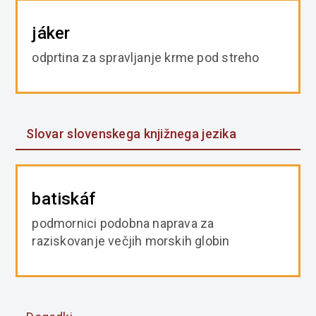
jáker
odprtina za spravljanje krme pod streho
Slovar slovenskega knjižnega jezika
batiskáf
podmornici podobna naprava za
raziskovanje večjih morskih globin