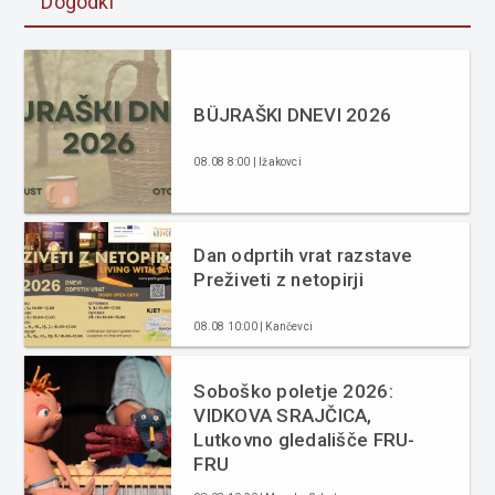
Dogodki
BÜJRAŠKI DNEVI 2026
08.08 8:00 | Ižakovci
Dan odprtih vrat razstave
Preživeti z netopirji
08.08 10:00 | Kančevci
Soboško poletje 2026:
VIDKOVA SRAJČICA,
Lutkovno gledališče FRU-
FRU