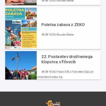
08.08 10:00 | Murska Sobota
Poletna zabava z ZEKO
08.08 13:00 | Murska Sobota
22. Postavitev društvenega
klopotca v Filovcih
08.08 14:00 | Filovci 378, v Filovskem Gaju pri
vinski kleti društva Gaj