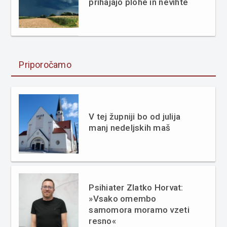
prihajajo plohe in nevihte
Priporočamo
V tej župniji bo od julija
manj nedeljskih maš
Psihiater Zlatko Horvat:
»Vsako omembo
samomora moramo vzeti
resno«