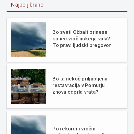
Najbolj brano
Bo sveti Ožbalt prinesel
konec vročinskega vala?
To pravi ljudski pregovor
Bo ta nekoč priljubljena
restavracija v Pomurju
znova odprla vrata?
Po rekordni vročini